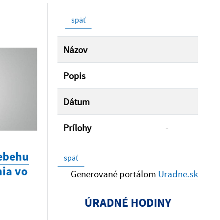
späť
Názov
Popis
Dátum
Prílohy
-
iebehu
späť
ia vo
Generované portálom
Uradne.sk
ÚRADNÉ HODINY