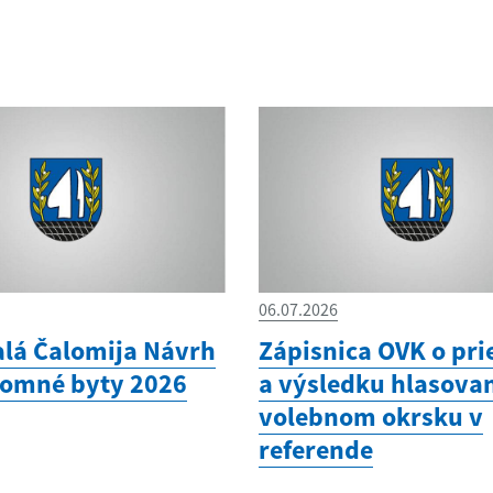
06.07.2026
lá Čalomija Návrh
Zápisnica OVK o pr
jomné byty 2026
a výsledku hlasovan
volebnom okrsku v
referende