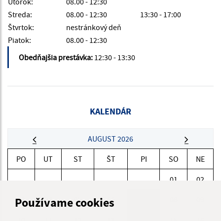
Utorok:
08.00 - 12:30
Streda:
08.00 - 12:30
13:30 - 17:00
Štvrtok:
nestránkový deň
Piatok:
08.00 - 12:30
Obedňajšia prestávka:
12:30 - 13:30
KALENDÁR
AUGUST 2026
PO
UT
ST
ŠT
PI
SO
NE
01
02
03
04
05
06
07
08
09
Používame cookies
10
11
12
13
14
15
16