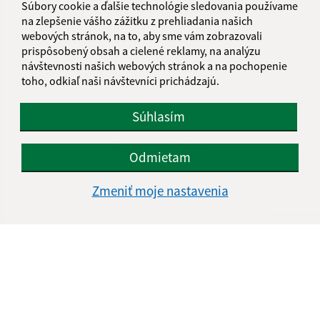
Súbory cookie a ďalšie technológie sledovania používame
na zlepšenie vášho zážitku z prehliadania našich
17
18
19
20
21
22
23
webových stránok, na to, aby sme vám zobrazovali
prispôsobený obsah a cielené reklamy, na analýzu
24
25
26
27
28
29
30
návštevnosti našich webových stránok a na pochopenie
toho, odkiaľ naši návštevníci prichádzajú.
31
Súhlasím
Piatok, 7. august 2026
Meniny má Štefánia
Odmietam
Zmeniť moje nastavenia
POČASIE