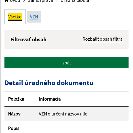
Úvod
Samospráva
Úradná tabuľa
Všetko
VZN
Filtrovať obsah
Rozbaliť obsah filtra
Názov:
späť
Popis:
Detail úradného dokumentu
Dátum zverejnenia od:
Položka
Informácia
Dátum zverejnenia do:
Názov
VZN o určení názvov ulíc
Popis