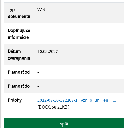
Filtrovať
Reset
Typ
VZN
dokumentu
Doplňujúce
informácie
Dátum
10.03.2022
zverejnenia
Platnosť od
-
Platnosť do
-
Prílohy
2022-03-10-182208-1._vzn_o_ur__en__...
(DOCX, 58.21KB )
späť