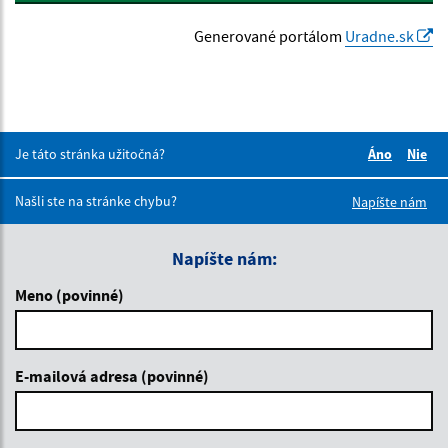
Generované portálom
Uradne.sk
Je táto stránka užitočná?
Áno
Nie
Boli tieto 
Boli 
Našli ste na stránke chybu?
Napíšte nám
Napíšte nám:
Meno (povinné)
E-mailová adresa (povinné)