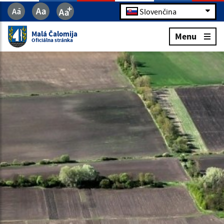
Slovenčina
Malá Čalomija
Menu
Oficiálna stránka