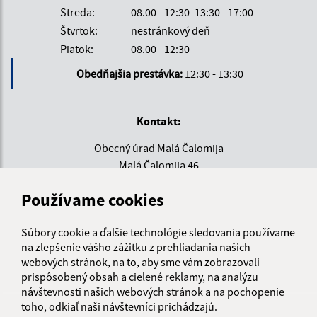
Streda:
08.00 - 12:30
13:30 - 17:00
Štvrtok:
nestránkový deň
Piatok:
08.00 - 12:30
Obedňajšia prestávka:
12:30 - 13:30
Kontakt:
Obecný úrad Malá Čalomija
Malá Čalomija 46
991 08 Lesenice
Používame cookies
info@malacalomija.sk
+421 474 894 102
Súbory cookie a ďalšie technológie sledovania používame
na zlepšenie vášho zážitku z prehliadania našich
IČO: 00647403
webových stránok, na to, aby sme vám zobrazovali
prispôsobený obsah a cielené reklamy, na analýzu
návštevnosti našich webových stránok a na pochopenie
toho, odkiaľ naši návštevníci prichádzajú.