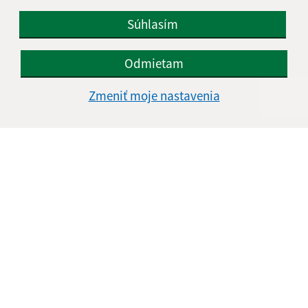
Súhlasím
Odmietam
Zmeniť moje nastavenia
Informácie o stránke:
Vyhlásenie o prístupnosti
Autorské práva
Ochrana osobných údajov
Navigácia: