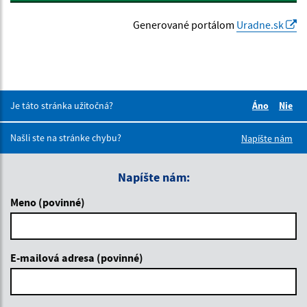
Generované portálom
Uradne.sk
Je táto stránka užitočná?
Áno
Nie
Boli tieto 
Boli 
Našli ste na stránke chybu?
Napíšte nám
Napíšte nám:
Meno (povinné)
E-mailová adresa (povinné)