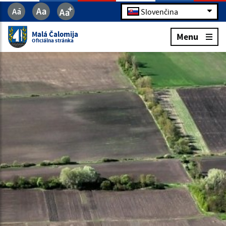
Slovenčina
Malá Čalomija
Menu
Oficiálna stránka