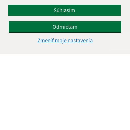
Súhlasím
Odmietam
Zmeniť moje nastavenia
Informácie o stránke:
Vyhlásenie o prístupnosti
Autorské práva
Ochrana osobných údajov
Navigácia: