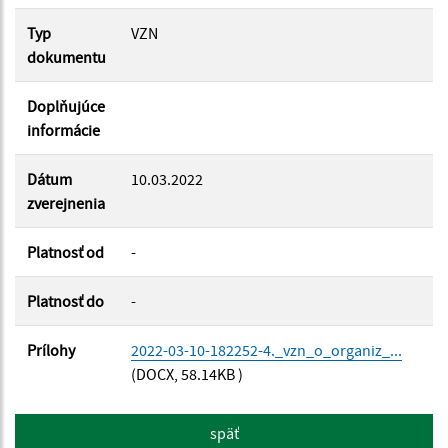
Typ
VZN
Platnosť do:
dokumentu
Doplňujúce
informácie
Filtrovať
Reset
Dátum
10.03.2022
zverejnenia
Platnosť od
-
Platnosť do
-
Prílohy
2022-03-10-182252-4._vzn_o_organiz_...
(DOCX, 58.14KB )
späť