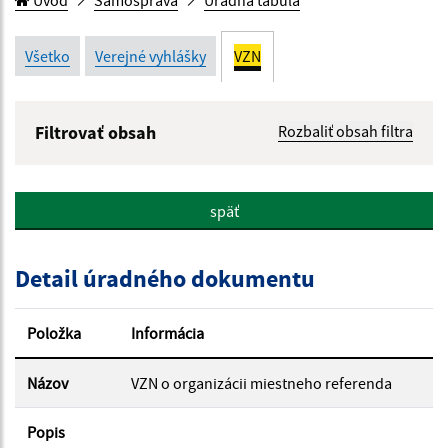
Úvod
Samospráva
Úradná tabuľa
Všetko
Verejné vyhlášky
VZN
Filtrovať obsah
Rozbaliť obsah filtra
Názov:
späť
Popis:
Detail úradného dokumentu
Dátum zverejnenia od:
Položka
Informácia
Dátum zverejnenia do:
Názov
VZN o organizácii miestneho referenda
Popis
Platnosť od: