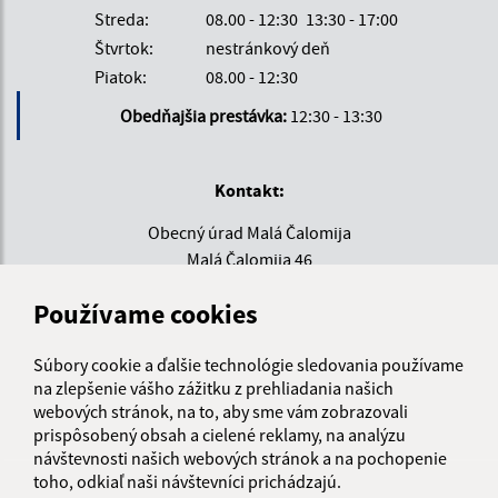
Streda:
08.00 - 12:30
13:30 - 17:00
Štvrtok:
nestránkový deň
Piatok:
08.00 - 12:30
Obedňajšia prestávka:
12:30 - 13:30
Kontakt:
Obecný úrad Malá Čalomija
Malá Čalomija 46
991 08 Lesenice
Používame cookies
info@malacalomija.sk
+421 474 894 102
Súbory cookie a ďalšie technológie sledovania používame
na zlepšenie vášho zážitku z prehliadania našich
IČO: 00647403
webových stránok, na to, aby sme vám zobrazovali
prispôsobený obsah a cielené reklamy, na analýzu
návštevnosti našich webových stránok a na pochopenie
toho, odkiaľ naši návštevníci prichádzajú.