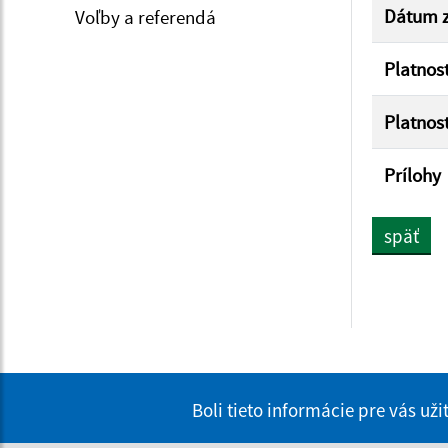
Dátum z
Voľby a referendá
Platnos
Platnos
Prílohy
späť
Boli tieto informácie pre vás už