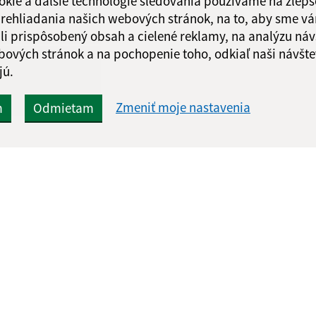
okie a ďalšie technológie sledovania používame na zlepš
 prehliadania našich webových stránok, na to, aby sme v
li prispôsobený obsah a cielené reklamy, na analýzu náv
bových stránok a na pochopenie toho, odkiaľ naši návšte
jú.
Zmeniť moje nastavenia
m
Odmietam
Rýchle odkazy:
Aktualiz