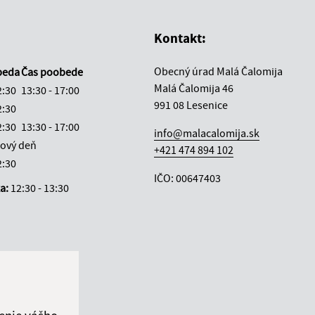
Kontakt:
Obecný úrad Malá Čalomija
beda
Čas poobede
Malá Čalomija 46
2:30
13:30 - 17:00
991 08 Lesenice
2:30
2:30
13:30 - 17:00
info@malacalomija.sk
ový deň
+421 474 894 102
2:30
IČO: 00647403
ka:
12:30 - 13:30