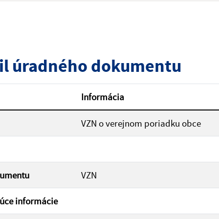
zverejnenia do:
il úradného dokumentu
ovať
Informácia
VZN o verejnom poriadku obce
kumentu
VZN
úce informácie