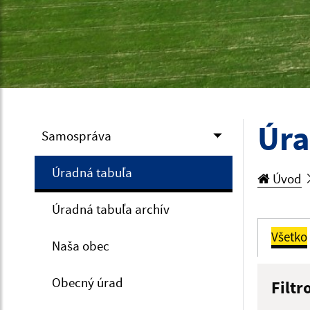
Úra
Samospráva
Úradná tabuľa
Úvod
Úradná tabuľa archív
Všetko
Naša obec
Obecný úrad
Filtr
Názov