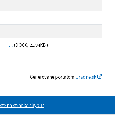
___...
(DOCX, 21.94KB )
Generované portálom
Uradne.sk
 ste na stránke chybu?
vás užitočné?
e pre vás užitočné?