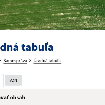
dná tabuľa
Samospráva
Úradná tabuľa
VZN
ovať obsah
:
Popis: