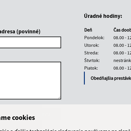
Úradné hodiny:
Deň
Čas doo
adresa (povinné)
Pondelok:
08.00 - 1
Utorok:
08.00 - 1
Streda:
08.00 - 1
Štvrtok:
nestránk
Piatok:
08.00 - 1
Obedňajšia prestáv
Google reCaptcha Response
Odoslať správu
ame cookies