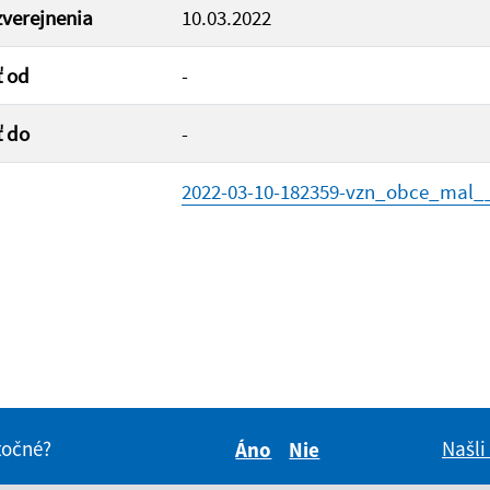
verejnenia
10.03.2022
ť od
-
ť do
-
2022-03-10-182359-vzn_obce_mal__
itočné?
Našli
Áno
Nie
Boli tieto informácie pre 
Boli tieto informáci