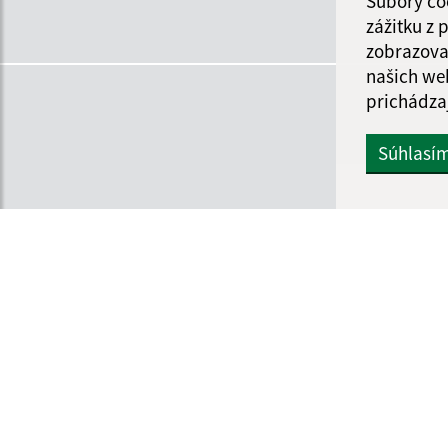
Súbory co
zážitku z
zobrazova
našich we
prichádza
Súhlasí
Informácie o stránke:
Navigácia: