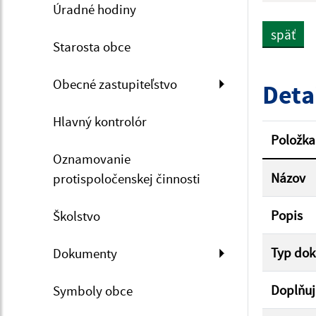
Úradné hodiny
späť
Starosta obce
Dátum 
Obecné zastupiteľstvo
Deta
Hlavný kontrolór
Filtr
Položka
Oznamovanie
Názov
protispoločenskej činnosti
Popis
Školstvo
Typ do
Dokumenty
Doplňuj
Symboly obce