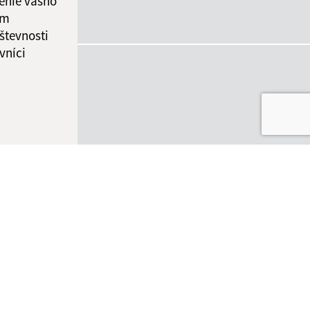
enie vášho
ám
števnosti
vníci
ované:
Správca obsahu: