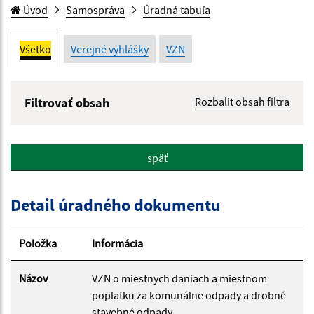
Úvod
Samospráva
Úradná tabuľa
Všetko
Verejné vyhlášky
VZN
Filtrovať obsah
Rozbaliť obsah filtra
Názov:
späť
Popis:
Detail úradného dokumentu
Dátum zverejnenia od:
Položka
Informácia
Dátum zverejnenia do:
Názov
VZN o miestnych daniach a miestnom
poplatku za komunálne odpady a drobné
stavebné odpady