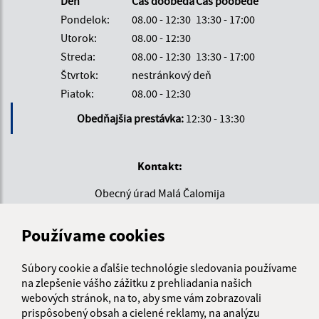
Deň
Čas doobeda
Čas poobede
Pondelok:
08.00 - 12:30
13:30 - 17:00
Utorok:
08.00 - 12:30
Streda:
08.00 - 12:30
13:30 - 17:00
Štvrtok:
nestránkový deň
Piatok:
08.00 - 12:30
Obedňajšia prestávka:
12:30 - 13:30
Kontakt:
Obecný úrad Malá Čalomija
Malá Čalomija 46
991 08 Lesenice
Používame cookies
info@malacalomija.sk
Súbory cookie a ďalšie technológie sledovania používame
+421 474 894 102
na zlepšenie vášho zážitku z prehliadania našich
webových stránok, na to, aby sme vám zobrazovali
IČO: 00647403
prispôsobený obsah a cielené reklamy, na analýzu