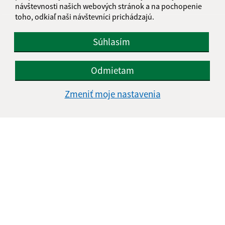
návštevnosti našich webových stránok a na pochopenie
toho, odkiaľ naši návštevníci prichádzajú.
Súhlasím
Odmietam
Zmeniť moje nastavenia
Informácie o stránke:
Vyhlásenie o prístupnosti
Autorské práva
Ochrana osobných údajov