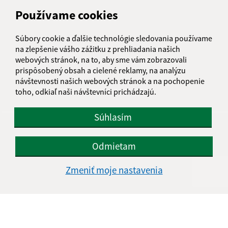
Obecný úrad Malá Čalomija
Používame cookies
Malá Čalomija 46
991 08 Lesenice
Súbory cookie a ďalšie technológie sledovania používame
na zlepšenie vášho zážitku z prehliadania našich
info@malacalomija.sk
webových stránok, na to, aby sme vám zobrazovali
+421 474 894 102
prispôsobený obsah a cielené reklamy, na analýzu
návštevnosti našich webových stránok a na pochopenie
IČO: 00647403
toho, odkiaľ naši návštevníci prichádzajú.
Súhlasím
Odmietam
Zmeniť moje nastavenia