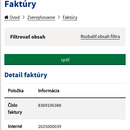
Faktúry
Úvod
Zverejňovanie
Faktúry
Filtrovať obsah
Rozbaliť obsah filtra
Hľadaný výraz:
späť
Hľadať v:
Detail faktúry
Typ dátumu:
Položka
Informácia
Dátum od:
Číslo
8369106388
faktury
Dátum do:
Interné
2025000039