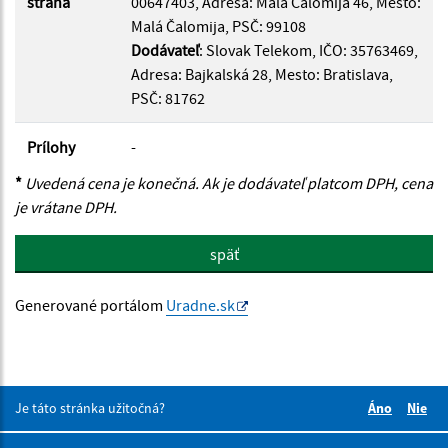
strana
00647403, Adresa: Malá Čalomija 46, Mesto:
Malá Čalomija, PSČ: 99108
Dodávateľ
: Slovak Telekom, IČO: 35763469,
Adresa: Bajkalská 28, Mesto: Bratislava,
PSČ: 81762
Prílohy
-
*
Uvedená cena je konečná. Ak je dodávateľ platcom DPH, cena
je vrátane DPH.
späť
Generované portálom
Uradne.sk
Je táto stránka užitočná?
Áno
Nie
Boli tieto 
Boli 