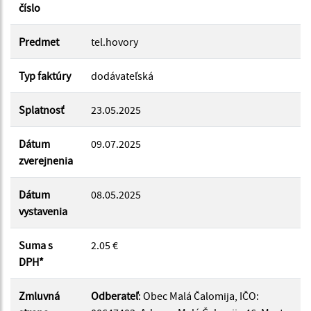
číslo
Suma od:
Predmet
tel.hovory
Typ faktúry
dodávateľská
Suma do:
Splatnosť
23.05.2025
Dátum
09.07.2025
Filtrovať
Reset
zverejnenia
Dátum
08.05.2025
vystavenia
Suma s
2.05 €
DPH*
Zmluvná
Odberateľ
: Obec Malá Čalomija, IČO: