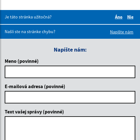
Je táto stránka užitočná?
Áno
Nie
Boli tieto 
Boli 
Našli ste na stránke chybu?
Napíšte nám
Napíšte nám:
Meno (povinné)
E-mailová adresa (povinné)
Text vašej správy (povinné)