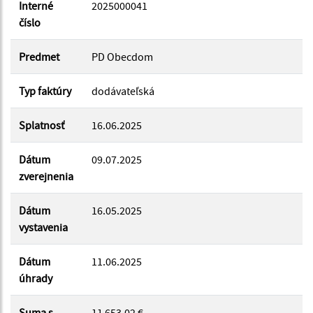
Dátum do:
Interné
2025000041
číslo
Suma od:
Predmet
PD Obecdom
Typ faktúry
dodávateľská
Suma do:
Splatnosť
16.06.2025
Dátum
09.07.2025
Filtrovať
Reset
zverejnenia
Dátum
16.05.2025
vystavenia
Dátum
11.06.2025
úhrady
Suma s
11 653.02 €