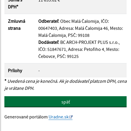
DPH*
Zmluvná
Odberateľ
: Obec Malá Čalomija, IČO:
strana
00647403, Adresa: Malá Čalomija 46, Mesto:
Malá Čalomija, PSČ: 99108
Dodávateľ
: BC ARCH-PROJEKT PLUS s.r.o.,
IČO: 51847671, Adresa: Petofiho 4, Mesto:
Čebovce, PSČ: 99125
Prílohy
-
*
Uvedená cena je konečná. Ak je dodávateľ platcom DPH, cena
je vrátane DPH.
späť
Generované portálom
Uradne.sk