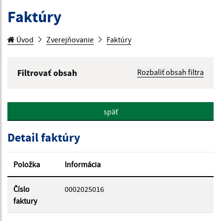
Faktúry
Úvod
Zverejňovanie
Faktúry
Filtrovať obsah
Rozbaliť obsah filtra
Hľadaný výraz:
späť
Hľadať v:
Detail faktúry
Typ dátumu:
Položka
Informácia
Dátum od:
Číslo
0002025016
faktury