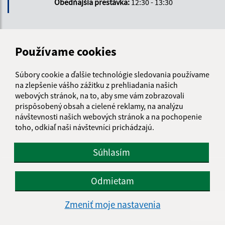
Obedňajšia prestávka:
12:30 - 13:30
Kontakt:
Používame cookies
Obecný úrad Malá Čalomija
Malá Čalomija 46
Súbory cookie a ďalšie technológie sledovania používame
991 08 Lesenice
na zlepšenie vášho zážitku z prehliadania našich
webových stránok, na to, aby sme vám zobrazovali
info@malacalomija.sk
prispôsobený obsah a cielené reklamy, na analýzu
+421 474 894 102
návštevnosti našich webových stránok a na pochopenie
toho, odkiaľ naši návštevníci prichádzajú.
IČO: 00647403
Súhlasím
Odmietam
Zmeniť moje nastavenia