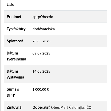
číslo
Suma od:
Predmet
sprpObecdo
Typ faktúry
dodávateľská
Suma do:
Splatnosť
28.05.2025
Dátum
09.07.2025
Filtrovať
Reset
zverejnenia
Dátum
14.05.2025
vystavenia
Suma s
1 000.00 €
DPH*
Zmluvná
Odberateľ
: Obec Malá Čalomija, IČO: