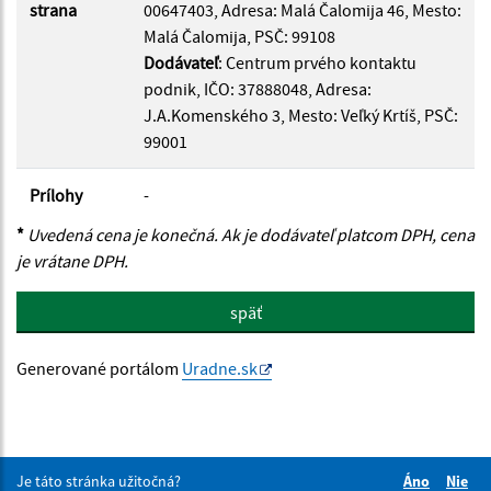
strana
00647403, Adresa: Malá Čalomija 46, Mesto:
Malá Čalomija, PSČ: 99108
Dodávateľ
: Centrum prvého kontaktu
podnik, IČO: 37888048, Adresa:
J.A.Komenského 3, Mesto: Veľký Krtíš, PSČ:
99001
Prílohy
-
*
Uvedená cena je konečná. Ak je dodávateľ platcom DPH, cena
je vrátane DPH.
späť
Generované portálom
Uradne.sk
Je táto stránka užitočná?
Áno
Nie