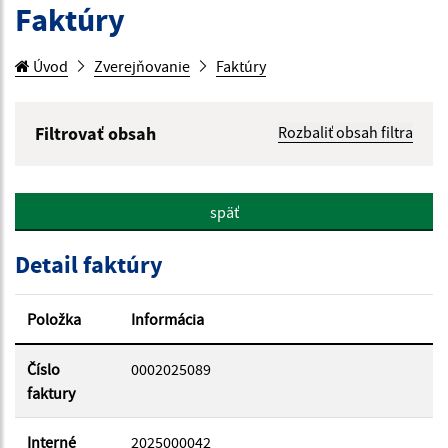
Faktúry
Úvod
Zverejňovanie
Faktúry
Filtrovať obsah
Rozbaliť obsah filtra
Hľadaný výraz:
späť
Hľadať v:
Detail faktúry
Typ dátumu:
Položka
Informácia
Dátum od:
Číslo
0002025089
faktury
Dátum do:
Interné
2025000042