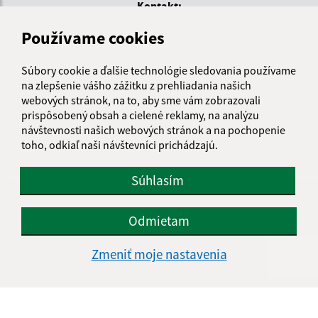
Kontakt:
Obecný úrad Malá Čalomija
Používame cookies
Malá Čalomija 46
991 08 Lesenice
Súbory cookie a ďalšie technológie sledovania používame
na zlepšenie vášho zážitku z prehliadania našich
info@malacalomija.sk
webových stránok, na to, aby sme vám zobrazovali
+421 474 894 102
prispôsobený obsah a cielené reklamy, na analýzu
návštevnosti našich webových stránok a na pochopenie
IČO: 00647403
toho, odkiaľ naši návštevníci prichádzajú.
Súhlasím
Odmietam
Zmeniť moje nastavenia