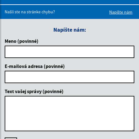
Boli tieto 
Boli 
Našli ste na stránke chybu?
Napíšte nám
Napíšte nám:
Meno (povinné)
E-mailová adresa (povinné)
Text vašej správy (povinné)