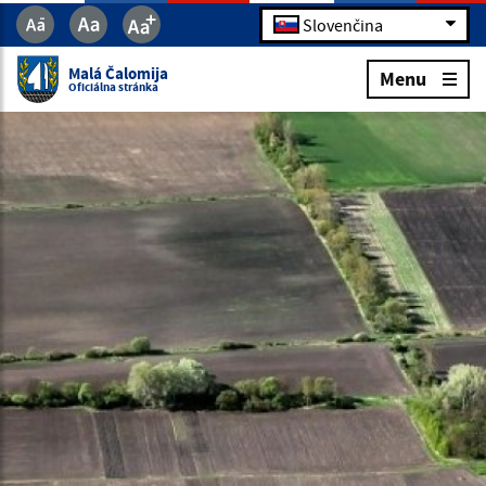
Slovenčina
Malá Čalomija
Menu
Oficiálna stránka