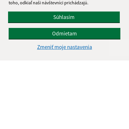
toho, odkiaľ naši návštevníci prichádzajú.
Súhlasím
Odmietam
Zmeniť moje nastavenia
Informácie o stránke:
Vyhlásenie o prístupnosti
Autorské práva
Ochrana osobných údajov
Navigácia: