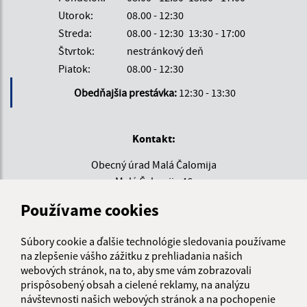
Utorok:
08.00 - 12:30
Streda:
08.00 - 12:30
13:30 - 17:00
Štvrtok:
nestránkový deň
Piatok:
08.00 - 12:30
Obedňajšia prestávka:
12:30 - 13:30
Kontakt:
Obecný úrad Malá Čalomija
Malá Čalomija 46
991 08 Lesenice
Používame cookies
info@malacalomija.sk
Súbory cookie a ďalšie technológie sledovania používame
+421 474 894 102
na zlepšenie vášho zážitku z prehliadania našich
IČO: 00647403
webových stránok, na to, aby sme vám zobrazovali
prispôsobený obsah a cielené reklamy, na analýzu
návštevnosti našich webových stránok a na pochopenie