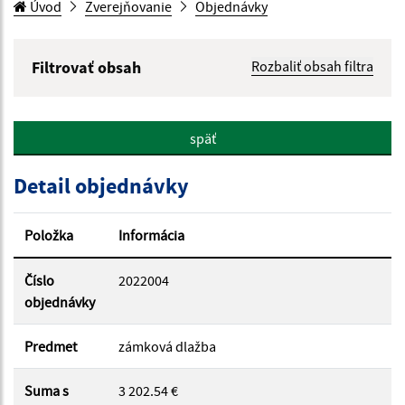
Úvod
Zverejňovanie
Objednávky
Filtrovať obsah
Rozbaliť obsah filtra
Hľadaný výraz:
späť
Hľadať v:
Detail objednávky
Typ dátumu:
Položka
Informácia
Dátum od:
Číslo
2022004
objednávky
Dátum do:
Predmet
zámková dlažba
Suma s
3 202.54 €
Suma od: