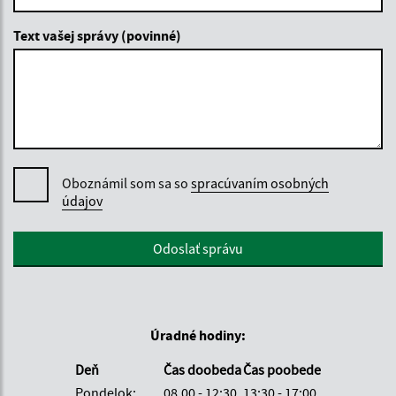
Text vašej správy (povinné)
Oboznámil som sa so
spracúvaním osobných
údajov
Google reCaptcha Response
Odoslať správu
Úradné hodiny:
Deň
Čas doobeda
Čas poobede
Pondelok:
08.00 - 12:30
13:30 - 17:00