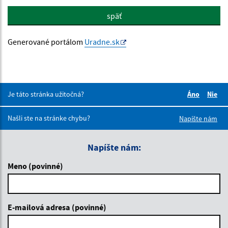
späť
Generované portálom
Uradne.sk
Je táto stránka užitočná?
Áno
Nie
Boli tieto 
Boli 
Našli ste na stránke chybu?
Napíšte nám
Napíšte nám:
Meno (povinné)
E-mailová adresa (povinné)