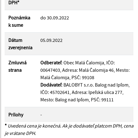
DPH*
Poznámka
do 30.09.2022
Suma do:
k sume
Dátum
05.09.2022
zverejnenia
Filtrovať
Reset
Zmluvná
Odberateľ
: Obec Malá Čalomija, IČO:
strana
00647403, Adresa: Malá Čalomija 46, Mesto:
Malá Čalomija, PSČ: 99108
Dodávateľ
: BALOBYT s.r.o. Balog nad Ipľom,
IČO: 45702641, Adresa: Ipeľská ulica 277,
Mesto: Balog nad Ipľom, PSČ: 99111
Prílohy
-
*
Uvedená cena je konečná. Ak je dodávateľ platcom DPH, cena
je vrátane DPH.