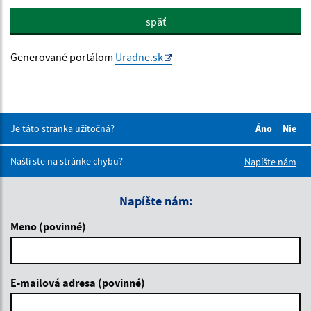
späť
Generované portálom
Uradne.sk
Je táto stránka užitočná?
Áno
Nie
Boli tieto 
Boli 
Našli ste na stránke chybu?
Napíšte nám
Napíšte nám:
Meno (povinné)
E-mailová adresa (povinné)