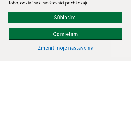
toho, odkiaľ naši návštevníci prichádzajú.
Súhlasím
Odmietam
Zmeniť moje nastavenia
Informácie o stránke:
Vyhlásenie o prístupnosti
Autorské práva
Ochrana osobných údajov
Navigácia: