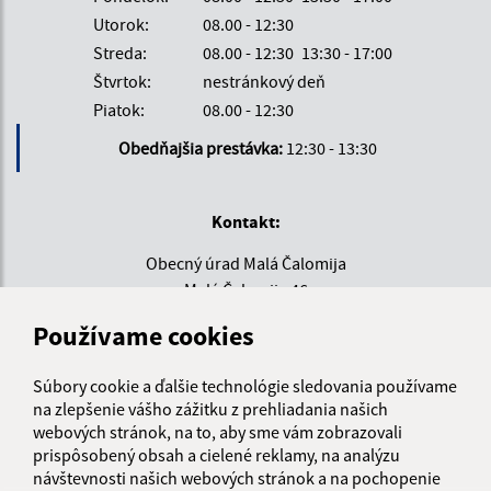
Utorok:
08.00 - 12:30
Streda:
08.00 - 12:30
13:30 - 17:00
Štvrtok:
nestránkový deň
Piatok:
08.00 - 12:30
Obedňajšia prestávka:
12:30 - 13:30
Kontakt:
Obecný úrad Malá Čalomija
Malá Čalomija 46
991 08 Lesenice
Používame cookies
info@malacalomija.sk
Súbory cookie a ďalšie technológie sledovania používame
+421 474 894 102
na zlepšenie vášho zážitku z prehliadania našich
IČO: 00647403
webových stránok, na to, aby sme vám zobrazovali
prispôsobený obsah a cielené reklamy, na analýzu
návštevnosti našich webových stránok a na pochopenie