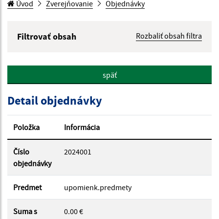
Úvod
Zverejňovanie
Objednávky
Filtrovať obsah
Rozbaliť obsah filtra
Hľadaný výraz:
späť
Hľadať v:
Detail objednávky
Typ dátumu:
Položka
Informácia
Dátum od:
Číslo
2024001
objednávky
Dátum do:
Predmet
upomienk.predmety
Suma s
0.00 €
Suma od: