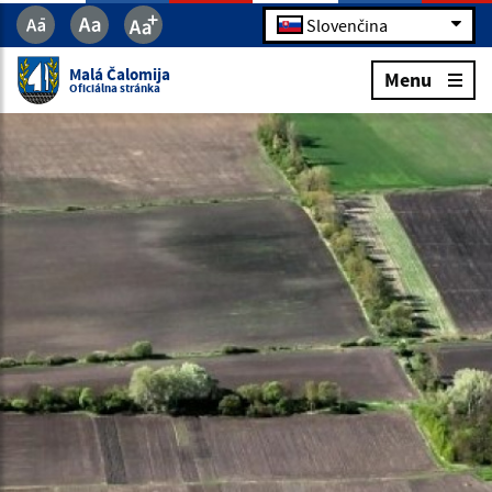
Slovenčina
Malá Čalomija
Menu
Oficiálna stránka