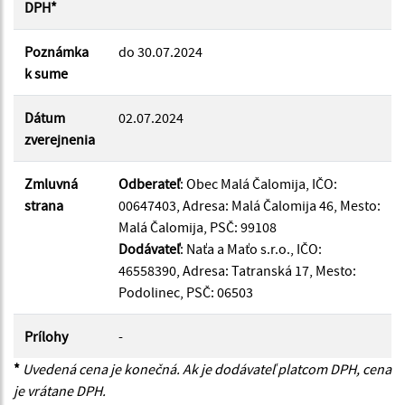
DPH*
Poznámka
do 30.07.2024
Suma do:
k sume
Dátum
02.07.2024
zverejnenia
Filtrovať
Reset
Zmluvná
Odberateľ
: Obec Malá Čalomija, IČO:
strana
00647403, Adresa: Malá Čalomija 46, Mesto:
Malá Čalomija, PSČ: 99108
Dodávateľ
: Naťa a Maťo s.r.o., IČO:
46558390, Adresa: Tatranská 17, Mesto:
Podolinec, PSČ: 06503
Prílohy
-
*
Uvedená cena je konečná. Ak je dodávateľ platcom DPH, cena
je vrátane DPH.