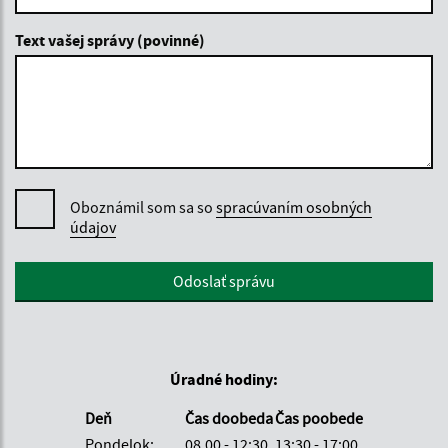
Text vašej správy (povinné)
Oboznámil som sa so
spracúvaním osobných
údajov
Google reCaptcha Response
Odoslať správu
Úradné hodiny:
Deň
Čas doobeda
Čas poobede
Pondelok:
08.00 - 12:30
13:30 - 17:00