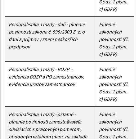
6 ods. 1 písm.
c) GDPR)
Personalistika a mzdy - daň - plnenie
Plnenie
povinnosti zákona č. 595/2003 Z. z. o
zákonných
dani z príjmov v znení neskorších
povinností (čl.
predpisov
6 ods. 1 písm.
c) GDPR)
Personalistika a mzdy - BOZP -
Plnenie
evidencia BOZP a PO zamestnancov,
zákonných
evidencia úrazov zamestnancov
povinností (čl.
6 ods. 1 písm.
c) GDPR)
Personalistika a mzdy - ostatné -
Plnenie
plnenie povinností zamestnávateľa
zákonných
súvisiacich s pracovným pomerom,
povinností (čl.
obdobným vzťahom (napr. na základe
6 ods. 1 písm.