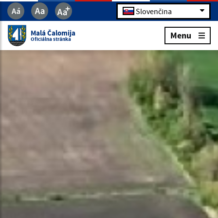
Slovenčina
Malá Čalomija
Menu
Oficiálna stránka