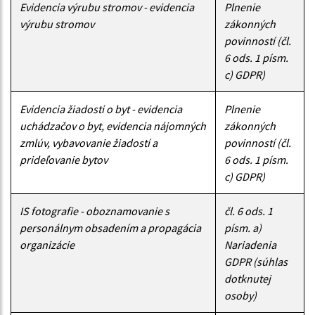
Evidencia výrubu stromov - evidencia
Plnenie
výrubu stromov
zákonných
povinností (čl.
6 ods. 1 písm.
c) GDPR)
Evidencia žiadosti o byt - evidencia
Plnenie
uchádzačov o byt, evidencia nájomných
zákonných
zmlúv, vybavovanie žiadostí a
povinností (čl.
prideľovanie bytov
6 ods. 1 písm.
c) GDPR)
IS fotografie - oboznamovanie s
čl. 6 ods. 1
personálnym obsadením a propagácia
písm. a)
organizácie
Nariadenia
GDPR (súhlas
dotknutej
osoby)