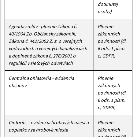
dotknutej
osoby)
Agenda zmlúv - plnenie Zákona č.
Plnenie
40/1964 Zb. Občiansky zákonník,
zákonných
Zákona č. 442/2002 Z. z. o verejných
povinností (čl.
vodovodoch a verejných kanalizáciách
6 ods. 1 písm.
a doplnené zákona č. 276/2001 o
c) GDPR)
regulácii v sieťových odvetviach
Centrálna ohlasovňa - evidencia
Plnenie
občanov
zákonných
povinností (čl.
6 ods. 1 písm.
c) GDPR)
Cintorín - evidencia hrobových miest a
Plnenie
poplatkov za hrobové miesta
zákonných
povinností (čl.