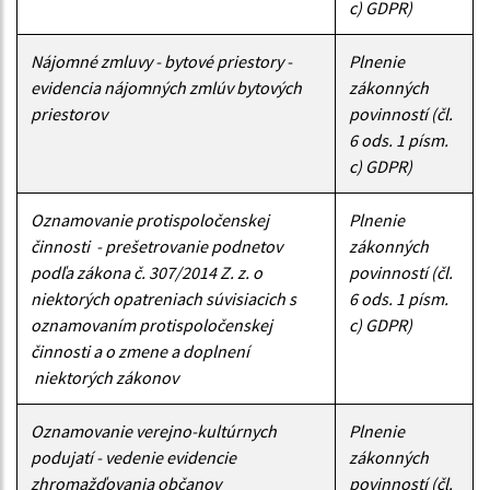
c) GDPR)
Nájomné zmluvy - bytové priestory -
Plnenie
evidencia nájomných zmlúv bytových
zákonných
priestorov
povinností (čl.
6 ods. 1 písm.
c) GDPR)
Oznamovanie protispoločenskej
Plnenie
činnosti - prešetrovanie podnetov
zákonných
podľa zákona č. 307/2014 Z. z. o
povinností (čl.
niektorých opatreniach súvisiacich s
6 ods. 1 písm.
oznamovaním protispoločenskej
c) GDPR)
činnosti a o zmene a doplnení
niektorých zákonov
Oznamovanie verejno-kultúrnych
Plnenie
podujatí - vedenie evidencie
zákonných
zhromažďovania občanov
povinností (čl.