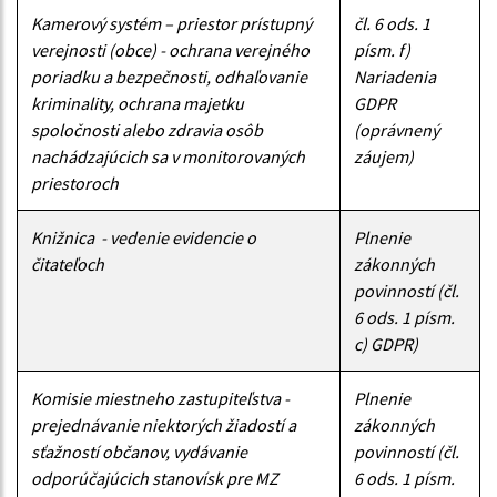
Kamerový systém – priestor prístupný
čl. 6 ods. 1
verejnosti (obce) - ochrana verejného
písm. f)
poriadku a bezpečnosti, odhaľovanie
Nariadenia
kriminality, ochrana majetku
GDPR
spoločnosti alebo zdravia osôb
(oprávnený
nachádzajúcich sa v monitorovaných
záujem)
priestoroch
Knižnica - vedenie evidencie o
Plnenie
čitateľoch
zákonných
povinností (čl.
6 ods. 1 písm.
c) GDPR)
Komisie miestneho zastupiteľstva -
Plnenie
prejednávanie niektorých žiadostí a
zákonných
sťažností občanov, vydávanie
povinností (čl.
odporúčajúcich stanovísk pre MZ
6 ods. 1 písm.