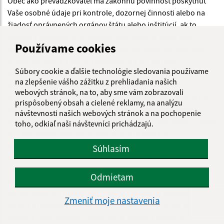
Obec ako prevádzkovateľ má zákonnú povinnosť poskytnúť
Vaše osobné údaje pri kontrole, dozornej činnosti alebo na
žiadosť oprávnených orgánov štátu alebo inštitúcií, ak to
vyplýva z osobitných predpisov. Vaše osobné údaje budú
Používame cookies
uchovávané bezpečne, v súlade s bezpečnostnou politikou
prevádzkovateľa a sprostredkovateľa a len po dobu
Súbory cookie a ďalšie technológie sledovania používame
nevyhnutnú na splnenie účelu spracúvania. Prístup k vašim
na zlepšenie vášho zážitku z prehliadania našich
osobným údajom budú mať výlučne osoby poverené
webových stránok, na to, aby sme vám zobrazovali
prevádzkovateľom na spracúvanie osobných údajov, ktoré ich
prispôsobený obsah a cielené reklamy, na analýzu
spracúvajú na základe pokynov prevádzkovateľa, v súlade s
návštevnosti našich webových stránok a na pochopenie
bezpečnostnou politikou prevádzkovateľa. Vaše osobné údaje
toho, odkiaľ naši návštevníci prichádzajú.
sú zálohované, v súlade s retenčnými pravidlami
prevádzkovateľa. Zo zálohových úložísk budú Vaše osobnú
Súhlasím
údaje úplne vymazané hneď, ako v súlade s pravidlami
zálohovania uvedené bude možné. Osobné údaje uchovávané
Odmietam
na záložných úložiskách slúžia na predchádzanie
bezpečnostným incidentom, najmä narušenia dostupnosti
Zmeniť moje nastavenia
údajov v dôsledku bezpečnostného incidentu. Obec je
povinná zabezpečovať zálohovanie údajov v súlade s