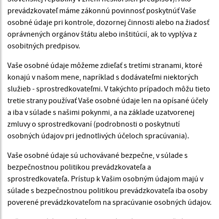
prevádzkovateľ máme zákonnú povinnosť poskytnúť Vaše
osobné údaje pri kontrole, dozornej činnosti alebo na žiadosť
oprávnených orgánov štátu alebo inštitúcií, ak to vyplýva z
osobitných predpisov.
Vaše osobné údaje môžeme zdieľať s tretími stranami, ktoré
konajú v našom mene, napríklad s dodávateľmi niektorých
služieb - sprostredkovateľmi. V takýchto prípadoch môžu tieto
tretie strany používať Vaše osobné údaje len na opísané účely
a iba v súlade s našimi pokynmi, a na základe uzatvorenej
zmluvy o sprostredkovaní (podrobnosti o poskytnutí
osobných údajov pri jednotlivých účeloch spracúvania).
Vaše osobné údaje sú uchovávané bezpečne, v súlade s
bezpečnostnou politikou prevádzkovateľa a
sprostredkovateľa. Prístup k Vašim osobným údajom majú v
súlade s bezpečnostnou politikou prevádzkovateľa iba osoby
poverené prevádzkovateľom na spracúvanie osobných údajov.