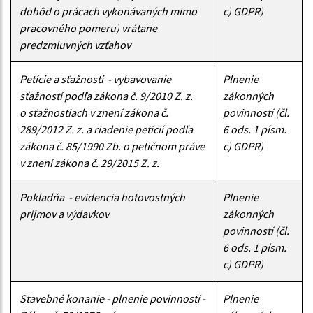
dohôd o prácach vykonávaných mimo
c) GDPR)
pracovného pomeru) vrátane
predzmluvných vzťahov
Petície a sťažnosti - vybavovanie
Plnenie
sťažností podľa zákona č. 9/2010 Z. z.
zákonných
o sťažnostiach v znení zákona č.
povinností (čl.
289/2012 Z. z. a riadenie petícií podľa
6 ods. 1 písm.
zákona č. 85/1990 Zb. o petičnom práve
c) GDPR)
v znení zákona č. 29/2015 Z. z.
Pokladňa - evidencia hotovostných
Plnenie
príjmov a výdavkov
zákonných
povinností (čl.
6 ods. 1 písm.
c) GDPR)
Stavebné konanie - plnenie povinností -
Plnenie