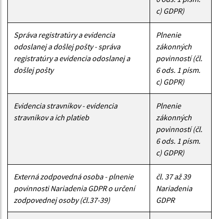
c) GDPR)
Správa registratúry a evidencia
Plnenie
odoslanej a došlej pošty - správa
zákonných
registratúry a evidencia odoslanej a
povinností (čl.
došlej pošty
6 ods. 1 písm.
c) GDPR)
Evidencia stravníkov - evidencia
Plnenie
stravníkov a ich platieb
zákonných
povinností (čl.
6 ods. 1 písm.
c) GDPR)
Externá zodpovedná osoba - plnenie
čl. 37 až 39
povinnosti Nariadenia GDPR o určení
Nariadenia
zodpovednej osoby (čl.37-39)
GDPR