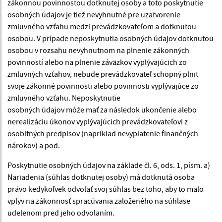
zákonnou povinnosťou dotknutej osoby a toto poskytnutie
osobných údajov je tiež nevyhnutné pre uzatvorenie
zmluvného vzťahu medzi prevádzkovateľom a dotknutou
osobou. V prípade neposkytnutia osobných údajov dotknutou
osobou v rozsahu nevyhnutnom na plnenie zákonných
povinností alebo na plnenie záväzkov vyplývajúcich zo
zmluvných vzťahov, nebude prevádzkovateľ schopný plniť
svoje zákonné povinnosti alebo povinnosti vyplývajúce zo
zmluvného vzťahu. Neposkytnutie
osobných údajov môže mať za následok ukončenie alebo
nerealizáciu úkonov vyplývajúcich prevádzkovateľovi z
osobitných predpisov (napríklad nevyplatenie finančných
nárokov) a pod.
Poskytnutie osobných údajov na základe čl. 6, ods. 1, písm. a)
Nariadenia (súhlas dotknutej osoby) má dotknutá osoba
právo kedykoľvek odvolať svoj súhlas bez toho, aby to malo
vplyv na zákonnosť spracúvania založeného na súhlase
udelenom pred jeho odvolaním.