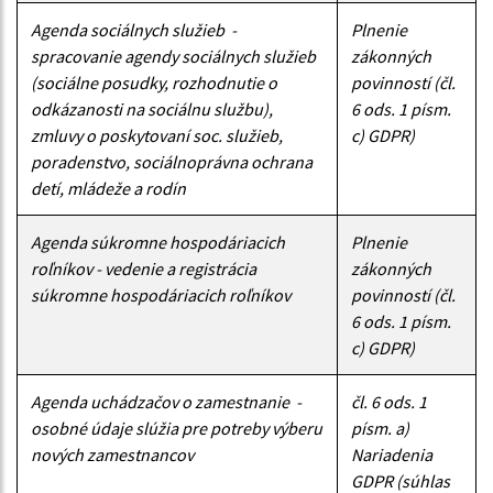
Agenda sociálnych služieb -
Plnenie
spracovanie agendy sociálnych služieb
zákonných
(sociálne posudky, rozhodnutie o
povinností (čl.
odkázanosti na sociálnu službu),
6 ods. 1 písm.
zmluvy o poskytovaní soc. služieb,
c) GDPR)
poradenstvo, sociálnoprávna ochrana
detí, mládeže a rodín
Agenda súkromne hospodáriacich
Plnenie
roľníkov - vedenie a registrácia
zákonných
súkromne hospodáriacich roľníkov
povinností (čl.
6 ods. 1 písm.
c) GDPR)
Agenda uchádzačov o zamestnanie -
čl. 6 ods. 1
osobné údaje slúžia pre potreby výberu
písm. a)
nových zamestnancov
Nariadenia
GDPR (súhlas