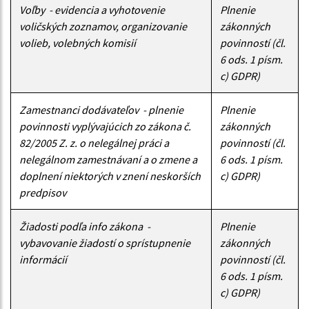
Voľby - evidencia a vyhotovenie
Plnenie
voličských zoznamov, organizovanie
zákonných
volieb, volebných komisií
povinností (čl.
6 ods. 1 písm.
c) GDPR)
Zamestnanci dodávateľov - plnenie
Plnenie
povinnosti vyplývajúcich zo zákona č.
zákonných
82/2005 Z. z. o nelegálnej práci a
povinností (čl.
nelegálnom zamestnávaní a o zmene a
6 ods. 1 písm.
doplnení niektorých v znení neskorších
c) GDPR)
predpisov
Žiadosti podľa info zákona -
Plnenie
vybavovanie žiadostí o sprístupnenie
zákonných
informácií
povinností (čl.
6 ods. 1 písm.
c) GDPR)