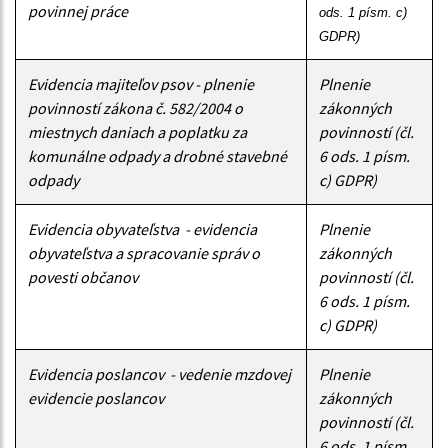
povinnej práce
ods. 1 písm. c) 
GDPR)
Evidencia majiteľov psov - plnenie
Plnenie
povinností zákona č. 582/2004 o
zákonných
miestnych daniach a poplatku za
povinností (čl.
komunálne odpady a drobné stavebné
6 ods. 1 písm.
odpady
c) GDPR)
Evidencia obyvateľstva - evidencia
Plnenie
obyvateľstva a spracovanie správ o
zákonných
povesti občanov
povinností (čl.
6 ods. 1 písm.
c) GDPR)
Evidencia poslancov - vedenie mzdovej
Plnenie
evidencie poslancov
zákonných
povinností (čl.
6 ods. 1 písm.