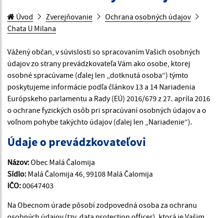
Úvod
Zverejňovanie
Ochrana osobných údajov
Chata U Milana
Vážený občan, v súvislosti so spracovaním Vašich osobných
údajov zo strany prevádzkovateľa Vám ako osobe, ktorej
osobné spracúvame (ďalej len „dotknutá osoba“) týmto
poskytujeme informácie podľa článkov 13 a 14 Nariadenia
Európskeho parlamentu a Rady (EÚ) 2016/679 z 27. apríla 2016
o ochrane fyzických osôb pri spracúvaní osobných údajov a o
voľnom pohybe takýchto údajov (ďalej len „Nariadenie“).
Údaje o prevádzkovateľovi
Názov:
Obec Malá Čalomija
Sídlo:
Malá Čalomija 46, 99108 Malá Čalomija
IČO:
00647403
Na Obecnom úrade pôsobí zodpovedná osoba za ochranu
osobných údajov (tzv. data protection officer), ktorá je Vašim