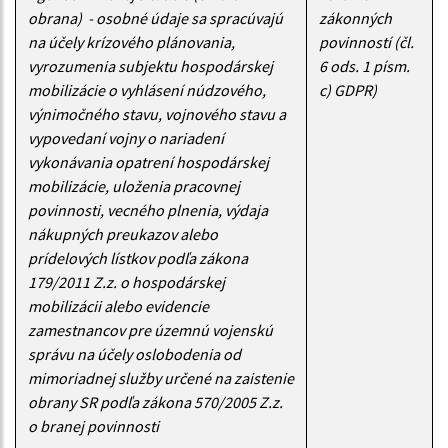
obrana) - osobné údaje sa spracúvajú
zákonných
na účely krízového plánovania,
povinností (čl.
vyrozumenia subjektu hospodárskej
6 ods. 1 písm.
mobilizácie o vyhlásení núdzového,
c) GDPR)
výnimočného stavu, vojnového stavu a
vypovedaní vojny o nariadení
vykonávania opatrení hospodárskej
mobilizácie, uloženia pracovnej
povinnosti, vecného plnenia, výdaja
nákupných preukazov alebo
prídelových lístkov podľa zákona
179/2011 Z.z. o hospodárskej
mobilizácii alebo evidencie
zamestnancov pre územnú vojenskú
správu na účely oslobodenia od
mimoriadnej služby určené na zaistenie
obrany SR podľa zákona 570/2005 Z.z.
o branej povinnosti