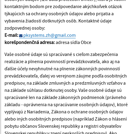
kontaktným bodom pre zodpovedanie akýchkoľvek otázok
týkajúcich sa ochrany osobných údajov alebo prijatia a
vybavenia žiadostí dotknutých osôb. Kontaktné údaje
zodpovednej osoby:
E-mail:
pksystems.zh@gmail.com
korešpondenčná adresa:
adresa sídla Obce
Vaše osobné údaje sú spracúvané s cieľom zabezpečenia
realizácie a plnenia povinností prevádzkovateľa, ako aj na
ďalšie účely nevyhnutné na plnenie zákonných povinností
prevádzkovateľa, ďalej vo verejnom záujme podľa osobitných
predpisov, na základe zmluvných a predzmluvných vzťahov a
na základe súhlasu dotknutej osoby. Vaše osobné údaje sú
spracúvané len na základe zákonných podmienok (právneho
základu - oprávnenia na spracúvanie osobných údajov), ktoré
vyplývajú z Nariadenia, Zákona o ochrane osobných údajov
alebo iných osobitných predpisov (napríklad Zákon o hlásení
pobytu občanov Slovenskej republiky a registri obyvateľov
Slovenskej republiky v znení neskorších predpisov). Ako