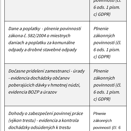
6 ods. 1 písm.
c) GDPR)
Dane a poplatky - plnenie povinností
Plnenie
zákona č. 582/2004 o miestnych
zákonných
daniach a poplatku za komunálne
povinností (čl.
odpady a drobné stavebné odpady
6 ods. 1 písm.
c) GDPR)
Dočasne pridelení zamestnanci - úrady
Plnenie
- evidencia dochádzky občanov
zákonných
poberajúcich dávky v hmotnej núdzi,
povinností (čl.
evidencia BOZP a úrazov
6 ods. 1 písm.
c) GDPR)
Dohody o zabezpečení povinnej práce
Plnenie 
(výkon trestu) - evidencia a kontrola
zákonných 
dochádzky odsúdených k trestu
povinností (čl. 6 