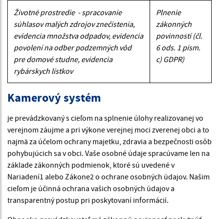
Životné prostredie - spracovanie
Plnenie
súhlasov malých zdrojov znečistenia,
zákonných
evidencia množstva odpadov, evidencia
povinností (čl.
povolení na odber podzemných vôd
6 ods. 1 písm.
pre domové studne, evidencia
c) GDPR)
rybárskych lístkov
Kamerový systém
je prevádzkovaný s cieľom na splnenie úlohy realizovanej vo
verejnom záujme a pri výkone verejnej moci zverenej obci a to
najmä za účelom ochrany majetku, zdravia a bezpečnosti osôb
pohybujúcich sa v obci. Vaše osobné údaje spracúvame len na
základe zákonných podmienok, ktoré sú uvedené v
Nariadení1 alebo Zákone2 o ochrane osobných údajov. Našim
cieľom je účinná ochrana vašich osobných údajov a
transparentný postup pri poskytovaní informácií.