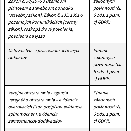
Zákon č. 50/1976 o územnom
zákonných
plánovaní a stavebnom poriadku
povinností (čl.
(stavebný zákon), Zákon č. 135/1961 o
6 ods. 1 písm.
pozemných komunikáciách (cestný
c) GDPR)
zákon), rozkopávkové povolenia,
povolenia na vjazd
Účtovníctvo - spracovanie účtovných
Plnenie
dokladov
zákonných
povinností (čl.
6 ods. 1 písm.
c) GDPR)
Verejné obstarávanie - agenda
Plnenie
verejného obstarávania – evidencia
zákonných
overovacích listín podpisov, evidencia
povinností (čl.
splnomocnení, evidencia
6 ods. 1 písm.
zamestnancov dodávateľov
c) GDPR)