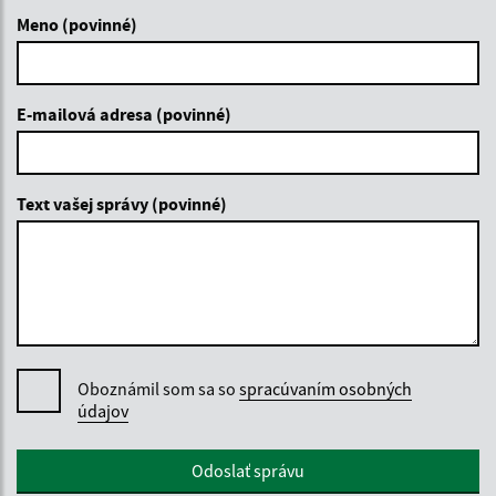
Meno (povinné)
E-mailová adresa (povinné)
Text vašej správy (povinné)
Oboznámil som sa so
spracúvaním osobných
údajov
Google reCaptcha Response
Odoslať správu