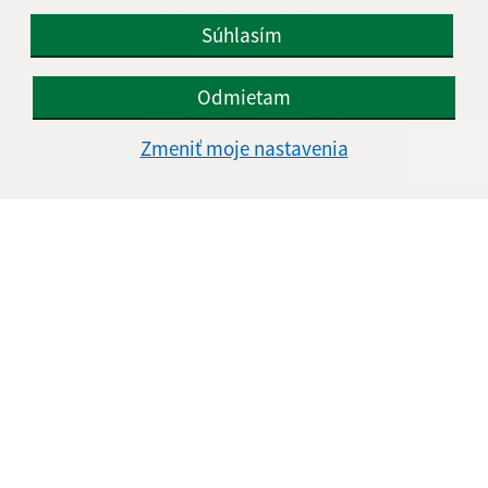
Informácie o stránke:
Súhlasím
Vyhlásenie o prístupnosti
Autorské práva
Odmietam
Ochrana osobných údajov
Zmeniť moje nastavenia
Navigácia:
Vytlačiť aktuálnu stránku
Mapa stránok
Cookies
Rýchle odkazy:
Naša obec
História
Fotogaléria
Školstvo
Aktualizované: