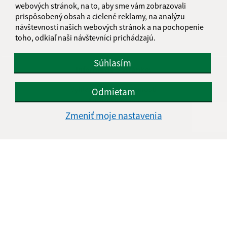
webových stránok, na to, aby sme vám zobrazovali
prispôsobený obsah a cielené reklamy, na analýzu
návštevnosti našich webových stránok a na pochopenie
toho, odkiaľ naši návštevníci prichádzajú.
Súhlasím
Informácie o stránke:
Vyhlásenie o prístupnosti
Odmietam
Autorské práva
Ochrana osobných údajov
Zmeniť moje nastavenia
Navigácia:
Vytlačiť aktuálnu stránku
Mapa stránok
Cookies
Rýchle odkazy:
Naša obec
História