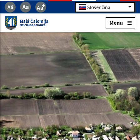
Slovenčina
Malá Čalomija
Menu
Oficiálna stránka