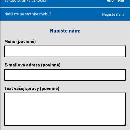
Je táto stránka užitočná?
Áno
Nie
Boli tieto 
Boli 
Našli ste na stránke chybu?
Napíšte nám
Napíšte nám:
Meno (povinné)
E-mailová adresa (povinné)
Text vašej správy (povinné)