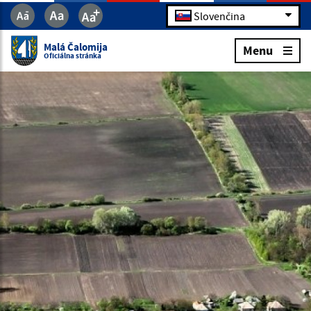
Slovenčina
Malá Čalomija
Menu
Oficiálna stránka