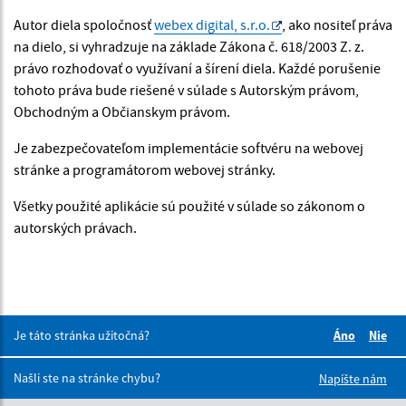
Autor diela spoločnosť
webex digital, s.r.o.
, ako nositeľ práva
na dielo, si vyhradzuje na základe Zákona č. 618/2003 Z. z.
právo rozhodovať o využívaní a šírení diela. Každé porušenie
tohoto práva bude riešené v súlade s Autorským právom,
Obchodným a Občianskym právom.
Je zabezpečovateľom implementácie softvéru na webovej
stránke a programátorom webovej stránky.
Všetky použité aplikácie sú použité v súlade so zákonom o
autorských právach.
Je táto stránka užitočná?
Áno
Nie
Boli tieto 
Boli 
Našli ste na stránke chybu?
Napíšte nám