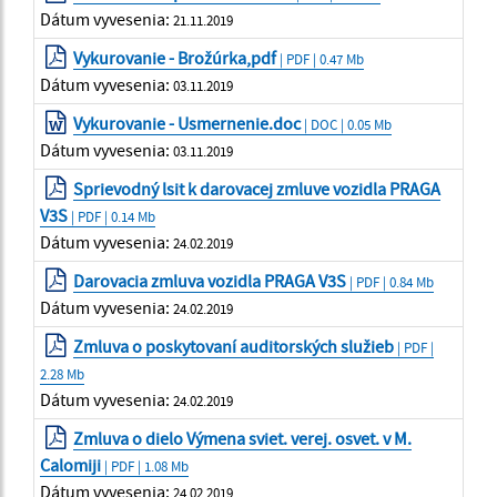
Dátum vyvesenia:
21.11.2019
Vykurovanie - Brožúrka,pdf
| PDF | 0.47 Mb
Dátum vyvesenia:
03.11.2019
Vykurovanie - Usmernenie.doc
| DOC | 0.05 Mb
Dátum vyvesenia:
03.11.2019
Sprievodný lsit k darovacej zmluve vozidla PRAGA
V3S
| PDF | 0.14 Mb
Dátum vyvesenia:
24.02.2019
Darovacia zmluva vozidla PRAGA V3S
| PDF | 0.84 Mb
Dátum vyvesenia:
24.02.2019
Zmluva o poskytovaní auditorských služieb
| PDF |
2.28 Mb
Dátum vyvesenia:
24.02.2019
Zmluva o dielo Výmena sviet. verej. osvet. v M.
Calomiji
| PDF | 1.08 Mb
Dátum vyvesenia:
24.02.2019