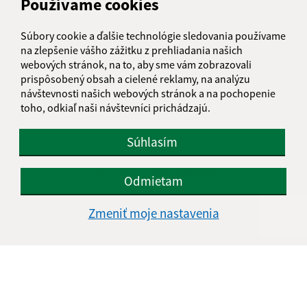
Používame cookies
Pondelok:
08.00 - 12:30
13:30 - 17:00
Utorok:
08.00 - 12:30
Súbory cookie a ďalšie technológie sledovania používame
Streda:
08.00 - 12:30
13:30 - 17:00
na zlepšenie vášho zážitku z prehliadania našich
Štvrtok:
nestránkový deň
webových stránok, na to, aby sme vám zobrazovali
Piatok:
08.00 - 12:30
prispôsobený obsah a cielené reklamy, na analýzu
návštevnosti našich webových stránok a na pochopenie
Obedňajšia prestávka:
12:30 - 13:30
toho, odkiaľ naši návštevníci prichádzajú.
Súhlasím
Kontakt:
Obecný úrad Malá Čalomija
Odmietam
Malá Čalomija 46
991 08 Lesenice
Zmeniť moje nastavenia
info@malacalomija.sk
+421 474 894 102
IČO: 00647403