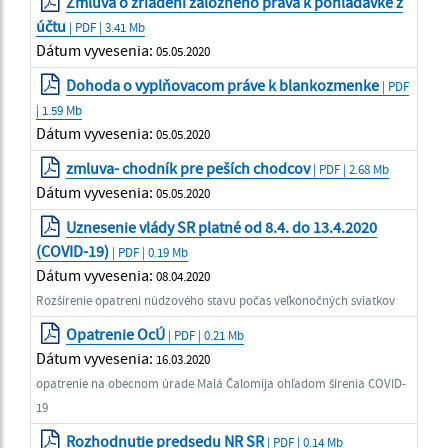
Zmluva o zriadení záložného práva k pohľadávke z
účtu
| PDF | 3.41 Mb
Dátum vyvesenia:
05.05.2020
Dohoda o vyplňovacom práve k blankozmenke
| PDF
| 1.59 Mb
Dátum vyvesenia:
05.05.2020
zmluva- chodník pre peších chodcov
| PDF | 2.68 Mb
Dátum vyvesenia:
05.05.2020
Uznesenie vlády SR platné od 8.4. do 13.4.2020
(COVID-19)
| PDF | 0.19 Mb
Dátum vyvesenia:
08.04.2020
Rozšírenie opatrení núdzového stavu počas veľkonočných sviatkov
Opatrenie OcÚ
| PDF | 0.21 Mb
Dátum vyvesenia:
16.03.2020
opatrenie na obecnom úrade Malá Čalomija ohľadom šírenia COVID-
19
Rozhodnutie predsedu NR SR
| PDF | 0.14 Mb