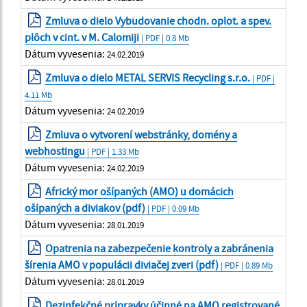
Zmluva o dielo Vybudovanie chodn. oplot. a spev.
plôch v cint. v M. Calomiji
| PDF | 0.8 Mb
Dátum vyvesenia:
24.02.2019
Zmluva o dielo METAL SERVIS Recycling s.r.o.
| PDF |
4.11 Mb
Dátum vyvesenia:
24.02.2019
Zmluva o vytvorení webstránky, domény a
webhostingu
| PDF | 1.33 Mb
Dátum vyvesenia:
24.02.2019
Africký mor ošípaných (AMO) u domácich
ošípaných a diviakov (pdf)
| PDF | 0.09 Mb
Dátum vyvesenia:
28.01.2019
Opatrenia na zabezpečenie kontroly a zabránenia
šírenia AMO v populácii diviačej zveri (pdf)
| PDF | 0.89 Mb
Dátum vyvesenia:
28.01.2019
Dezinfekčné prípravky účinné na AMO registrované