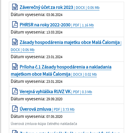
Záverečný účet za rok 2023
| DOCX | 0.05 Mb
Dátum vyvesenia:
03.06.2024
PHRSR na roky 2022-2030
| PDF | 1.16 Mb
Dátum vyvesenia:
13.03.2024
Zásady hospodárenia majetku obce Malá Čalomija
|
DOCX | 0.05 Mb
Dátum vyvesenia:
23.01.2024
Príloha č.1 Zásady hospodárenia a nakladania
majetkom obce Malá Čalomija
| DOCX | 0.02 Mb
Dátum vyvesenia:
23.01.2024
Verejná vyhláška RUVZ VK
| PDF | 0.3 Mb
Dátum vyvesenia:
29.09.2020
Úverová zmluva
| PDF | 3.73 Mb
Dátum vyvesenia:
07.05.2020
Úverová zmluva-kúpa čelného nakladača