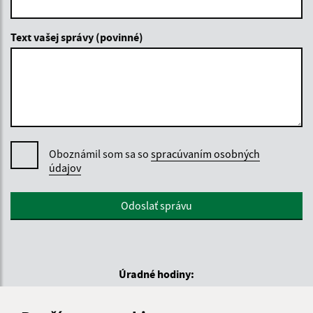
Text vašej správy (povinné)
Oboznámil som sa so
spracúvaním osobných
údajov
Google reCaptcha Response
Odoslať správu
Úradné hodiny:
Deň
Čas doobeda
Čas poobede