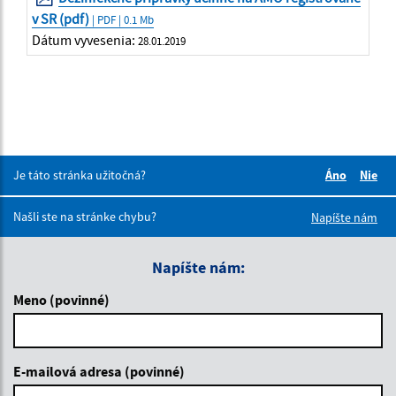
v SR (pdf)
| PDF | 0.1 Mb
Dátum vyvesenia:
28.01.2019
Je táto stránka užitočná?
Áno
Nie
Boli tieto 
Boli 
Našli ste na stránke chybu?
Napíšte nám
Napíšte nám:
Meno (povinné)
E-mailová adresa (povinné)