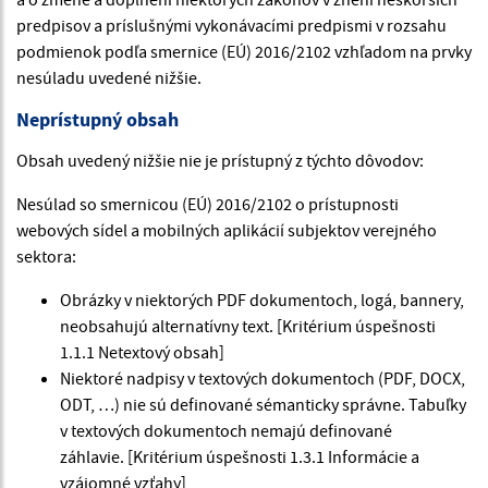
predpisov a príslušnými vykonávacími predpismi v rozsahu
podmienok podľa smernice (EÚ) 2016/2102 vzhľadom na prvky
nesúladu uvedené nižšie.
Neprístupný obsah
Obsah uvedený nižšie nie je prístupný z týchto dôvodov:
Nesúlad so smernicou (EÚ) 2016/2102 o prístupnosti
webových sídel a mobilných aplikácií subjektov verejného
sektora:
Obrázky v niektorých PDF dokumentoch, logá, bannery,
neobsahujú alternatívny text. [Kritérium úspešnosti
1.1.1 Netextový obsah]
Niektoré nadpisy v textových dokumentoch (PDF, DOCX,
ODT, …) nie sú definované sémanticky správne. Tabuľky
v textových dokumentoch nemajú definované
záhlavie. [Kritérium úspešnosti 1.3.1 Informácie a
vzájomné vzťahy]