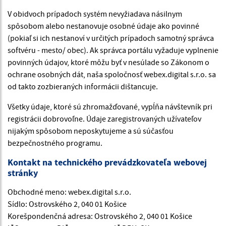
V obidvoch prípadoch systém nevyžiadava násilnym
spôsobom alebo nestanovuje osobné údaje ako povinné
(pokiaľ si ich nestanoví v určitých prípadoch samotný správca
softvéru - mesto/ obec). Ak správca portálu vyžaduje vyplnenie
povinných údajov, ktoré môžu byť v nesúlade so Zákonom o
ochrane osobných dát, naša spoločnosť webex.digital s.r.o. sa
od takto zozbieraných informácii dištancuje.
Všetky údaje, ktoré sú zhromažďované, vypĺňa návštevník pri
registrácii dobrovoľne. Údaje zaregistrovaných užívateľov
nijakým spôsobom neposkytujeme a sú súčasťou
bezpečnostného programu.
Kontakt na technického prevádzkovateľa webovej
stránky
Obchodné meno: webex.digital s.r.o.
Sídlo: Ostrovského 2, 040 01 Košice
Korešpondenčná adresa: Ostrovského 2, 040 01 Košice