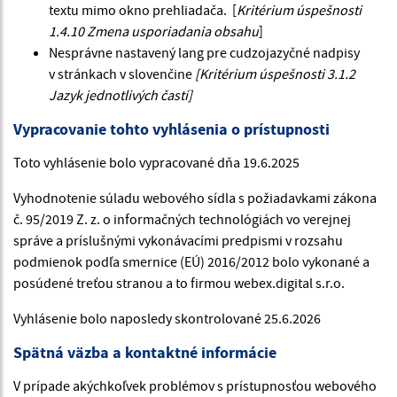
textu mimo okno prehliadača. [
Kritérium úspešnosti
1.4.10 Zmena usporiadania obsahu
]
Nesprávne nastavený lang pre cudzojazyčné nadpisy
v stránkach v slovenčine
[Kritérium úspešnosti 3.1.2
Jazyk jednotlivých častí]
Vypracovanie tohto vyhlásenia o prístupnosti
Toto vyhlásenie bolo vypracované dňa 19.6.2025
Vyhodnotenie súladu webového sídla s požiadavkami zákona
č. 95/2019 Z. z. o informačných technológiách vo verejnej
správe a príslušnými vykonávacími predpismi v rozsahu
podmienok podľa smernice (EÚ) 2016/2012 bolo vykonané a
posúdené treťou stranou a to firmou webex.digital s.r.o.
Vyhlásenie bolo naposledy skontrolované 25.6.2026
Spätná väzba a kontaktné informácie
V prípade akýchkoľvek problémov s prístupnosťou webového