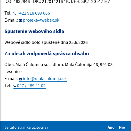
IČO: 48329461 DIČ: 2120142167 IČ DPH: SK2120142167
Tel.:
+421 918 699 666
E-mail:
projekt@webex.sk
Spustenie webového sídla
Webové sídlo bolo spustené dňa 25.6.2026
Za obsah zodpovedá správca obsahu
Obec Malá Čalomija so sídlom: Malá Čalomija 46, 991 08
Lesenice
E-mail:
info@malacalomija.sk
Tel.:
047 / 489 41 02
Je táto stránka užitočná?
Áno
Nie