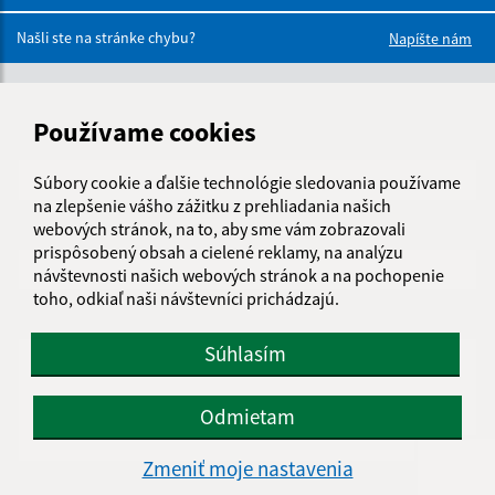
Boli tieto 
Boli 
Našli ste na stránke chybu?
Napíšte nám
Napíšte nám:
Používame cookies
Meno (povinné)
Súbory cookie a ďalšie technológie sledovania používame
na zlepšenie vášho zážitku z prehliadania našich
webových stránok, na to, aby sme vám zobrazovali
E-mailová adresa (povinné)
prispôsobený obsah a cielené reklamy, na analýzu
návštevnosti našich webových stránok a na pochopenie
toho, odkiaľ naši návštevníci prichádzajú.
Text vašej správy (povinné)
Súhlasím
Odmietam
Zmeniť moje nastavenia