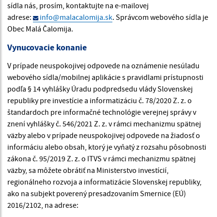
sídla nás, prosím, kontaktujte na e-mailovej
adrese:
info@malacalomija.sk
. Správcom webového sídla je
Obec Malá Čalomija.
Vynucovacie konanie
V prípade neuspokojivej odpovede na oznámenie nesúladu
webového sídla/mobilnej aplikácie s pravidlami prístupnosti
podľa § 14 vyhlášky Úradu podpredsedu vlády Slovenskej
republiky pre investície a informatizáciu č. 78/2020 Z. z. o
štandardoch pre informačné technológie verejnej správy v
znení vyhlášky č. 546/2021 Z. z. v rámci mechanizmu spätnej
väzby alebo v prípade neuspokojivej odpovede na žiadosť o
informáciu alebo obsah, ktorý je vyňatý z rozsahu pôsobnosti
zákona č. 95/2019 Z. z. o ITVS v rámci mechanizmu spätnej
väzby, sa môžete obrátiť na Ministerstvo investícií,
regionálneho rozvoja a informatizácie Slovenskej republiky,
ako na subjekt poverený presadzovaním Smernice (EÚ)
2016/2102, na adrese: