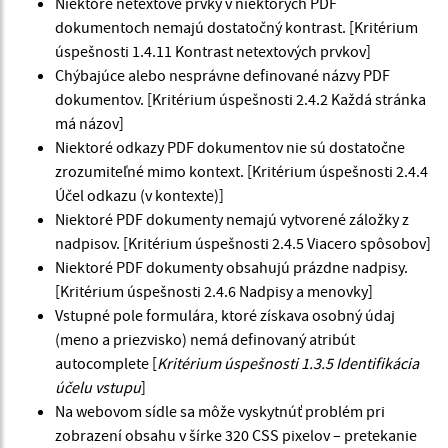
Niektoré netextové prvky v niektorých PDF
dokumentoch nemajú dostatočný kontrast. [Kritérium
úspešnosti 1.4.11 Kontrast netextových prvkov]
Chýbajúce alebo nesprávne definované názvy PDF
dokumentov. [Kritérium úspešnosti 2.4.2 Každá stránka
má názov]
Niektoré odkazy PDF dokumentov nie sú dostatočne
zrozumiteľné mimo kontext. [Kritérium úspešnosti 2.4.4
Účel odkazu (v kontexte)]
Niektoré PDF dokumenty nemajú vytvorené záložky z
nadpisov. [Kritérium úspešnosti 2.4.5 Viacero spôsobov]
Niektoré PDF dokumenty obsahujú prázdne nadpisy.
[Kritérium úspešnosti 2.4.6 Nadpisy a menovky]
Vstupné pole formulára, ktoré získava osobný údaj
(meno a priezvisko) nemá definovaný atribút
autocomplete [
Kritérium úspešnosti 1.3.5 Identifikácia
účelu vstupu
]
Na webovom sídle sa môže vyskytnúť problém pri
zobrazení obsahu v šírke 320 CSS pixelov – pretekanie