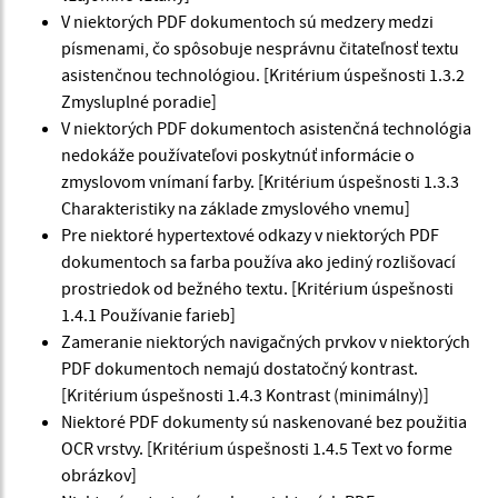
V niektorých PDF dokumentoch sú medzery medzi
písmenami, čo spôsobuje nesprávnu čitateľnosť textu
asistenčnou technológiou. [Kritérium úspešnosti 1.3.2
Zmysluplné poradie]
V niektorých PDF dokumentoch asistenčná technológia
nedokáže používateľovi poskytnúť informácie o
zmyslovom vnímaní farby. [Kritérium úspešnosti 1.3.3
Charakteristiky na základe zmyslového vnemu]
Pre niektoré hypertextové odkazy v niektorých PDF
dokumentoch sa farba používa ako jediný rozlišovací
prostriedok od bežného textu. [Kritérium úspešnosti
1.4.1 Používanie farieb]
Zameranie niektorých navigačných prvkov v niektorých
PDF dokumentoch nemajú dostatočný kontrast.
[Kritérium úspešnosti 1.4.3 Kontrast (minimálny)]
Niektoré PDF dokumenty sú naskenované bez použitia
OCR vrstvy. [Kritérium úspešnosti 1.4.5 Text vo forme
obrázkov]