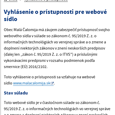
Vyhlásenie o prístupnosti pre webové
sídlo
Obec Malá Čalomija má záujem zabezpečiť prístupnosť svojho
webového sídla v súlade so zákonom č. 95/2019 Z. z. o
informačných technológiách vo verejnej správe a o zmene a
doplnení niektorých zákonov v znení neskorších predpisov
(ďalej len „zákon č. 95/2019 Z. z. o ITVS") a príslušnými
vykonávacími predpismi v rozsahu podmienok podľa
smernice (EÚ) 2016/2102.
Toto vyhlásenie o prístupnosti sa vzťahuje na webové
sídlo
www.malacalomija.sk
.
Stav súladu
Toto webové sídlo je v čiastočnom súlade so zákonom č.
95/2019 Z. z. o informačných technológiách vo verejnej správe
a o zmene a doplnení niektorých zákonov v znení neskorších