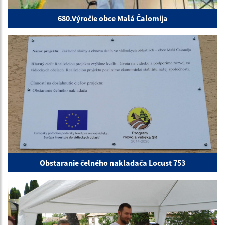
680.Výročie obce Malá Čalomija
Obstaranie čelného nakladača Locust 753