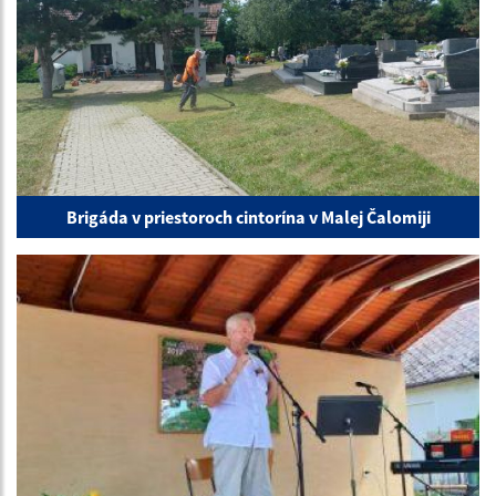
Brigáda v priestoroch cintorína v Malej Čalomiji