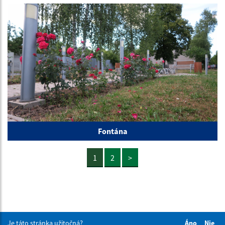
Fontána
1
2
>
Je táto stránka užitočná?
Áno
Nie