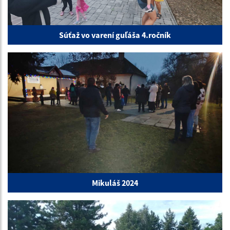
Súťaž vo varení guľáša 4.ročník
Mikuláš 2024