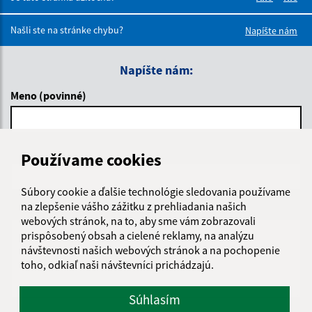
Boli tieto 
Boli 
Našli ste na stránke chybu?
Napíšte nám
Napíšte nám:
Meno (povinné)
E-mailová adresa (povinné)
Používame cookies
Súbory cookie a ďalšie technológie sledovania používame
na zlepšenie vášho zážitku z prehliadania našich
Text vašej správy (povinné)
webových stránok, na to, aby sme vám zobrazovali
prispôsobený obsah a cielené reklamy, na analýzu
návštevnosti našich webových stránok a na pochopenie
toho, odkiaľ naši návštevníci prichádzajú.
Súhlasím