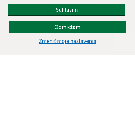
Informácie o stránke:
Súhlasím
Vyhlásenie o prístupnosti
Autorské práva
Odmietam
Ochrana osobných údajov
Zmeniť moje nastavenia
Navigácia:
Vytlačiť aktuálnu stránku
Mapa stránok
Cookies
Rýchle odkazy:
Naša obec
História
Fotogaléria
Školstvo
Aktualizované: