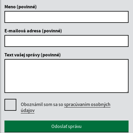
Meno (povinné)
E-mailová adresa (povinné)
Text vašej správy (povinné)
Oboznámil som sa so
spracúvaním osobných
údajov
Google reCaptcha Response
Odoslať správu