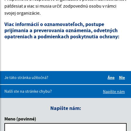
päťdesiat a viac si musia určiť zodpovednú osobu v rámci
svojej organizácie.
Viac informácií o oznamovateľoch, postupe
prijímania a preverovania oznámenia, odvetných
opatreniach a podmienkach poskytnutia ochrany:
Je táto stránka užitočná?
Áno
Nie
Boli tieto 
Boli 
Našli ste na stránke chybu?
Napíšte nám
Napíšte nám:
Meno (povinné)