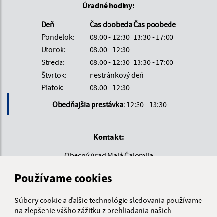
Úradné hodiny:
Deň
Čas doobeda
Čas poobede
Pondelok:
08.00 - 12:30
13:30 - 17:00
Utorok:
08.00 - 12:30
Streda:
08.00 - 12:30
13:30 - 17:00
Štvrtok:
nestránkový deň
Piatok:
08.00 - 12:30
Obedňajšia prestávka:
12:30 - 13:30
Kontakt:
Obecný úrad Malá Čalomija
Malá Čalomija 46
Používame cookies
991 08 Lesenice
info@malacalomija.sk
Súbory cookie a ďalšie technológie sledovania používame
+421 474 894 102
na zlepšenie vášho zážitku z prehliadania našich