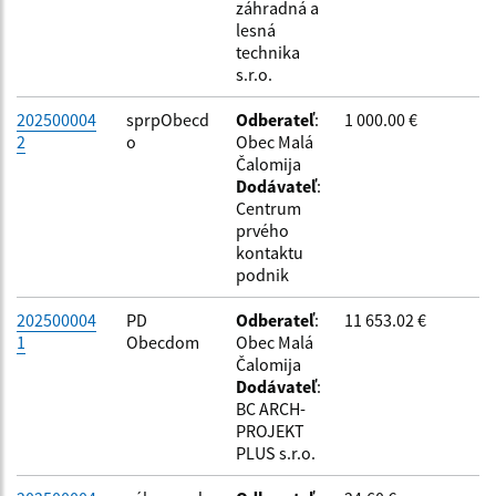
záhradná a
lesná
Filtrovať
Reset
technika
s.r.o.
202500004
sprpObecd
Odberateľ
:
1 000.00 €
2
o
Obec Malá
Čalomija
Dodávateľ
:
Centrum
prvého
kontaktu
podnik
202500004
PD
Odberateľ
:
11 653.02 €
1
Obecdom
Obec Malá
Čalomija
Dodávateľ
:
BC ARCH-
PROJEKT
PLUS s.r.o.