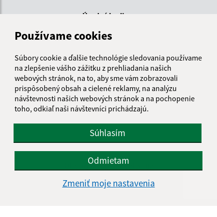
Úradné hodiny:
Používame cookies
Deň
Čas doobeda
Čas poobede
Pondelok:
08.00 - 12:30
13:30 - 17:00
Súbory cookie a ďalšie technológie sledovania používame
Utorok:
08.00 - 12:30
na zlepšenie vášho zážitku z prehliadania našich
Streda:
08.00 - 12:30
13:30 - 17:00
webových stránok, na to, aby sme vám zobrazovali
Štvrtok:
nestránkový deň
prispôsobený obsah a cielené reklamy, na analýzu
Piatok:
08.00 - 12:30
návštevnosti našich webových stránok a na pochopenie
toho, odkiaľ naši návštevníci prichádzajú.
Obedňajšia prestávka:
12:30 - 13:30
Súhlasím
Kontakt:
Odmietam
Obecný úrad Malá Čalomija
Malá Čalomija 46
Zmeniť moje nastavenia
991 08 Lesenice
info@malacalomija.sk