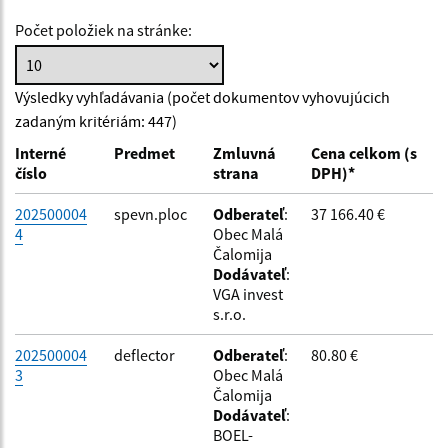
Počet položiek na stránke:
Hľadať v:
Výsledky vyhľadávania (počet dokumentov vyhovujúcich
zadaným kritériám: 447)
Typ dátumu:
Interné
Predmet
Zmluvná
Cena celkom (s
číslo
strana
DPH)*
Dátum od:
202500004
spevn.ploc
Odberateľ
:
37 166.40 €
4
Obec Malá
Čalomija
Dátum do:
Dodávateľ
:
VGA invest
s.r.o.
Suma od:
202500004
deflector
Odberateľ
:
80.80 €
3
Obec Malá
Čalomija
Suma do:
Dodávateľ
:
BOEL-