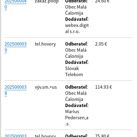
202500004
zákaz.podp
Odberateľ
:
24.60 €
0
Obec Malá
Čalomija
Dodávateľ
:
webex.digit
al s.r.o.
202500003
tel.hovory
Odberateľ
:
2.05 €
9
Obec Malá
Čalomija
Dodávateľ
:
Slovak
Telekom
202500003
výv.sm.+us
Odberateľ
:
114.93 €
8
Obec Malá
Čalomija
Dodávateľ
:
Marius
Pedersen,a
.s.
202500003
tel.hovory
Odberateľ
:
75.80 €