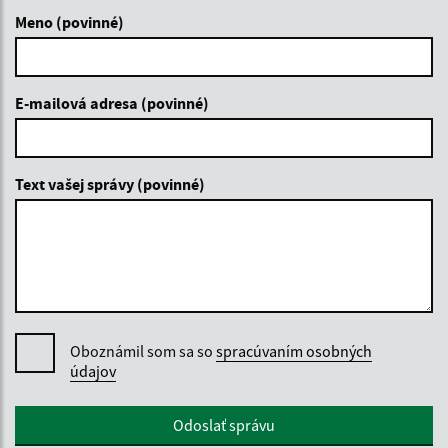
Meno (povinné)
E-mailová adresa (povinné)
Text vašej správy (povinné)
Oboznámil som sa so
spracúvaním osobných
údajov
Google reCaptcha Response
Odoslať správu