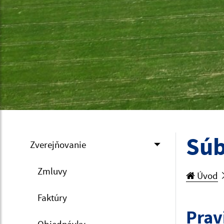
Súb
Zverejňovanie
Zmluvy
Úvod
Faktúry
Prav