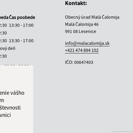
Kontakt:
Obecný úrad Malá Čalomija
beda
Čas poobede
Malá Čalomija 46
2:30
13:30 - 17:00
991 08 Lesenice
2:30
2:30
13:30 - 17:00
info@malacalomija.sk
ový deň
+421 474 894 102
2:30
IČO: 00647403
ka:
12:30 - 13:30
enie vášho
ám
števnosti
vníci