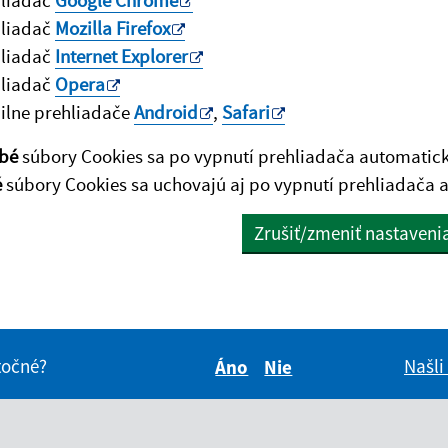
hliadač
Google Chrome
hliadač
Mozilla Firefox
hliadač
Internet Explorer
hliadač
Opera
lne prehliadače
Android
,
Safari
bé
súbory Cookies sa po vypnutí prehliadača automatic
é
súbory Cookies sa uchovajú aj po vypnutí prehliadača a
Zrušiť/zmeniť nastaveni
itočné?
Našli
Áno
Nie
Boli tieto informácie pre 
Boli tieto informáci