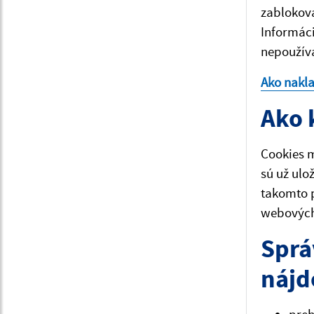
zablokova
Informáci
nepoužíva
Ako nakl
Ako 
Cookies m
sú už ulo
takomto 
webových 
Sprá
nájd