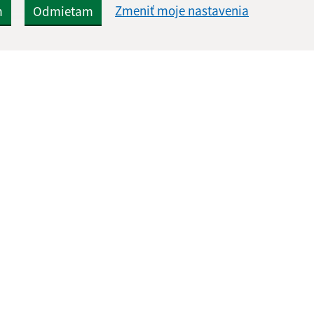
Zmeniť moje nastavenia
m
Odmietam
Rýchle odkazy:
Aktualiz
nku
Naša obec
29.07.2026 