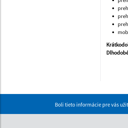
pre
pre
pre
pre
mobi
Krátkodo
Dlhodob
Boli tieto informácie pre vás už