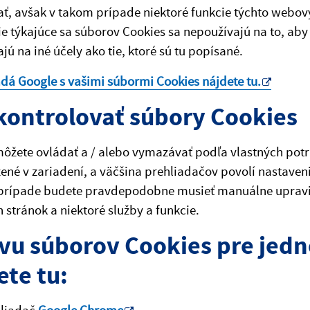
ť, avšak v takom prípade niektoré funkcie týchto webov
e týkajúce sa súborov Cookies sa nepoužívajú na to, aby 
jú na iné účely ako tie, ktoré sú tu popísané.
adá Google s vašimi súbormi Cookies nájdete
tu
.
kontrolovať súbory Cookies
ôžete ovládať a / alebo vymazávať podľa vlastných potri
žené v zariadení, a väčšina prehliadačov povolí nastaven
prípade budete pravdepodobne musieť manuálne upraviť 
stránok a niektoré služby a funkcie.
vu súborov Cookies pre jedn
ete tu: