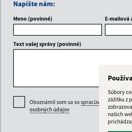
Napíšte nám:
Meno (povinné)
E-mailová 
Text vašej správy (povinné)
Použív
Súbory co
zážitku z
Oboznámil som sa so
spracúvaním
zobrazova
osobných údajov
našich we
prichádza