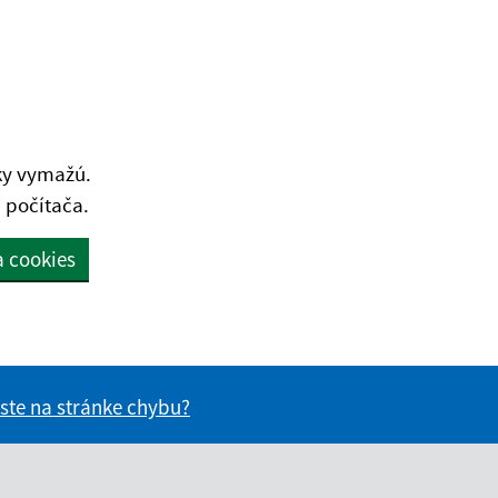
ky vymažú.
 počítača.
a cookies
 ste na stránke chybu?
vás užitočné?
e pre vás užitočné?