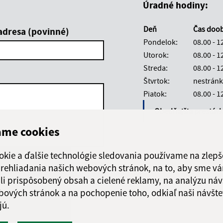
Úradné hodiny:
Deň
Čas doo
adresa (povinné)
Pondelok:
08.00 - 1
Utorok:
08.00 - 1
Streda:
08.00 - 1
Štvrtok:
nestránk
Piatok:
08.00 - 1
Obedňajšia prestáv
ame cookies
okie a ďalšie technológie sledovania používame na zlepš
 prehliadania našich webových stránok, na to, aby sme v
Google reCaptcha Response
Odoslať správu
li prispôsobený obsah a cielené reklamy, na analýzu náv
bových stránok a na pochopenie toho, odkiaľ naši návšte
jú.