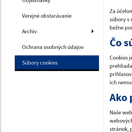
Objednávky
Za účelom
Verejné obstarávanie
súbory s 
bežne pou
Archív
Čo s
Ochrana osobných údajov
Cookies j
Súbory cookies
prehliada
prihlasov
ich nemu
Ako 
Naše webo
webových
stránok, 