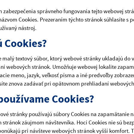
 zabezpečenia správneho fungovania tejto webovej strá
názvom Cookies. Prezeraním týchto stránok súhlasíte s p
žívaný nástroj.
ú Cookies?
e malý textový súbor, ktorý webové stránky ukladajú do 
ní webových stránok. Umožňuje webovej lokalite zapamä
acie meno, jazyk, veľkosť písma a iné predvoľby zobraze
síte znova zadávať pri opätovnom prehliadaní webových
používame Cookies?
vé stránky používajú súbory Cookies na zapamätanie na
 stránok záujmom návštevníka. Hoci Cookies nie sú be
ponúkajú pri návšteve webových stránok vyšší komfort. T