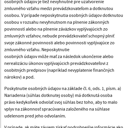
osobných údajov je tiež nevyhnutné pre uzatvorenie
zmluvného vzťahu medzi prevádzkovateľom a dotknutou
osobou. V prípade neposkytnutia osobných údajov dotknutou
osobou v rozsahu nevyhnutnom na plnenie zákonných
povinností alebo na plnenie záväzkov vyplývajúcich zo
zmluvných vzťahov, nebude prevádzkovateľ schopný plniť
svoje zákonné povinnosti alebo povinnosti vyplývajúce zo
zmluvného vzťahu. Neposkytnutie
osobných údajov môže mať za následok ukončenie alebo
nerealizáciu úkonov vyplývajúcich prevádzkovateľovi z
osobitných predpisov (napríklad nevyplatenie finančných
nárokov) a pod.
Poskytnutie osobných údajov na základe čl. 6, ods. 1, písm. a)
Nariadenia (súhlas dotknutej osoby) má dotknutá osoba
právo kedykoľvek odvolať svoj súhlas bez toho, aby to malo
vplyv na zákonnosť spracúvania založeného na súhlase
udelenom pred jeho odvolaním.
V prípade, ak máte záujem získať podrobnejšie informácie ako