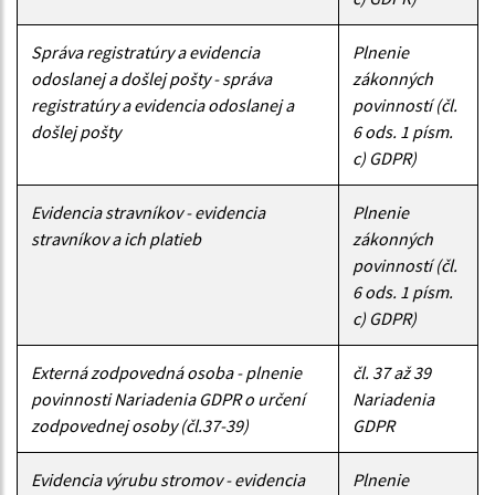
Správa registratúry a evidencia
Plnenie
odoslanej a došlej pošty - správa
zákonných
registratúry a evidencia odoslanej a
povinností (čl.
došlej pošty
6 ods. 1 písm.
c) GDPR)
Evidencia stravníkov - evidencia
Plnenie
stravníkov a ich platieb
zákonných
povinností (čl.
6 ods. 1 písm.
c) GDPR)
Externá zodpovedná osoba - plnenie
čl. 37 až 39
povinnosti Nariadenia GDPR o určení
Nariadenia
zodpovednej osoby (čl.37-39)
GDPR
Evidencia výrubu stromov - evidencia
Plnenie