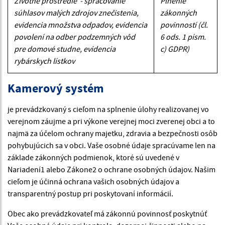
Životné prostredie - spracovanie
Plnenie
súhlasov malých zdrojov znečistenia,
zákonných
evidencia množstva odpadov, evidencia
povinností (čl.
povolení na odber podzemných vôd
6 ods. 1 písm.
pre domové studne, evidencia
c) GDPR)
rybárskych lístkov
Kamerový systém
je prevádzkovaný s cieľom na splnenie úlohy realizovanej vo
verejnom záujme a pri výkone verejnej moci zverenej obci a to
najmä za účelom ochrany majetku, zdravia a bezpečnosti osôb
pohybujúcich sa v obci. Vaše osobné údaje spracúvame len na
základe zákonných podmienok, ktoré sú uvedené v
Nariadení1 alebo Zákone2 o ochrane osobných údajov. Našim
cieľom je účinná ochrana vašich osobných údajov a
transparentný postup pri poskytovaní informácií.
Obec ako prevádzkovateľ má zákonnú povinnosť poskytnúť