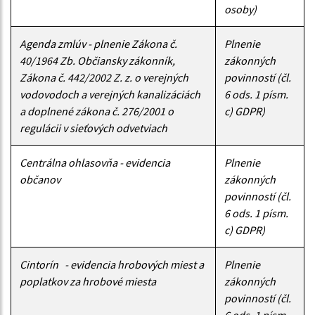
osoby)
Agenda zmlúv - plnenie Zákona č.
Plnenie
40/1964 Zb. Občiansky zákonník,
zákonných
Zákona č. 442/2002 Z. z. o verejných
povinností (čl.
vodovodoch a verejných kanalizáciách
6 ods. 1 písm.
a doplnené zákona č. 276/2001 o
c) GDPR)
regulácii v sieťových odvetviach
Centrálna ohlasovňa - evidencia
Plnenie
občanov
zákonných
povinností (čl.
6 ods. 1 písm.
c) GDPR)
Cintorín - evidencia hrobových miest a
Plnenie
poplatkov za hrobové miesta
zákonných
povinností (čl.
6 ods. 1 písm.