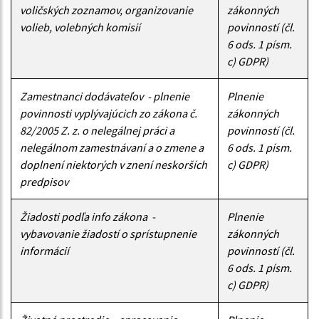
voličských zoznamov, organizovanie
zákonných
volieb, volebných komisií
povinností (čl.
6 ods. 1 písm.
c) GDPR)
Zamestnanci dodávateľov - plnenie
Plnenie
povinnosti vyplývajúcich zo zákona č.
zákonných
82/2005 Z. z. o nelegálnej práci a
povinností (čl.
nelegálnom zamestnávaní a o zmene a
6 ods. 1 písm.
doplnení niektorých v znení neskorších
c) GDPR)
predpisov
Žiadosti podľa info zákona -
Plnenie
vybavovanie žiadostí o sprístupnenie
zákonných
informácií
povinností (čl.
6 ods. 1 písm.
c) GDPR)