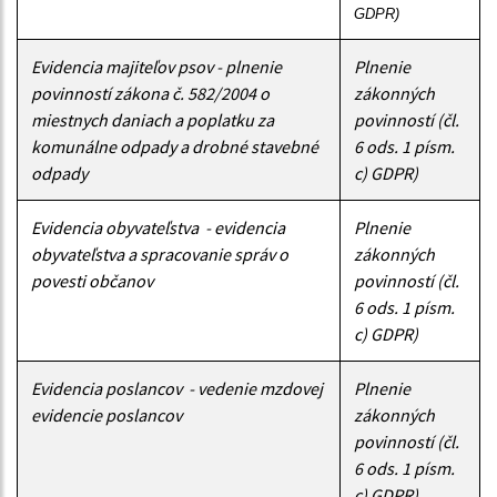
GDPR)
Evidencia majiteľov psov - plnenie
Plnenie
povinností zákona č. 582/2004 o
zákonných
miestnych daniach a poplatku za
povinností (čl.
komunálne odpady a drobné stavebné
6 ods. 1 písm.
odpady
c) GDPR)
Evidencia obyvateľstva - evidencia
Plnenie
obyvateľstva a spracovanie správ o
zákonných
povesti občanov
povinností (čl.
6 ods. 1 písm.
c) GDPR)
Evidencia poslancov - vedenie mzdovej
Plnenie
evidencie poslancov
zákonných
povinností (čl.
6 ods. 1 písm.
c) GDPR)