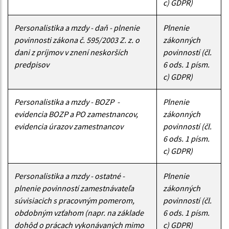
c) GDPR)
Personalistika a mzdy - daň - plnenie
Plnenie
povinnosti zákona č. 595/2003 Z. z. o
zákonných
dani z príjmov v znení neskorších
povinností (čl.
predpisov
6 ods. 1 písm.
c) GDPR)
Personalistika a mzdy - BOZP -
Plnenie
evidencia BOZP a PO zamestnancov,
zákonných
evidencia úrazov zamestnancov
povinností (čl.
6 ods. 1 písm.
c) GDPR)
Personalistika a mzdy - ostatné -
Plnenie
plnenie povinností zamestnávateľa
zákonných
súvisiacich s pracovným pomerom,
povinností (čl.
obdobným vzťahom (napr. na základe
6 ods. 1 písm.
dohôd o prácach vykonávaných mimo
c) GDPR)