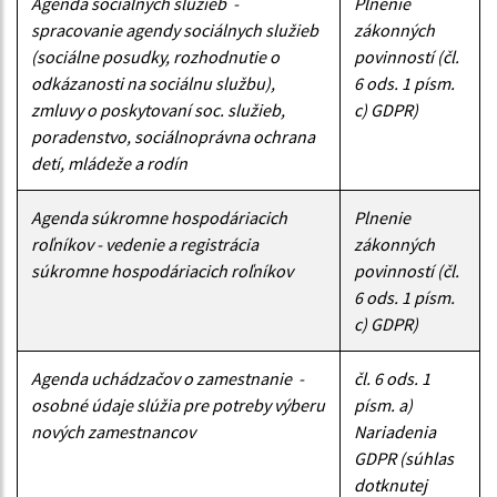
Agenda sociálnych služieb -
Plnenie
spracovanie agendy sociálnych služieb
zákonných
(sociálne posudky, rozhodnutie o
povinností (čl.
odkázanosti na sociálnu službu),
6 ods. 1 písm.
zmluvy o poskytovaní soc. služieb,
c) GDPR)
poradenstvo, sociálnoprávna ochrana
detí, mládeže a rodín
Agenda súkromne hospodáriacich
Plnenie
roľníkov - vedenie a registrácia
zákonných
súkromne hospodáriacich roľníkov
povinností (čl.
6 ods. 1 písm.
c) GDPR)
Agenda uchádzačov o zamestnanie -
čl. 6 ods. 1
osobné údaje slúžia pre potreby výberu
písm. a)
nových zamestnancov
Nariadenia
GDPR (súhlas
dotknutej