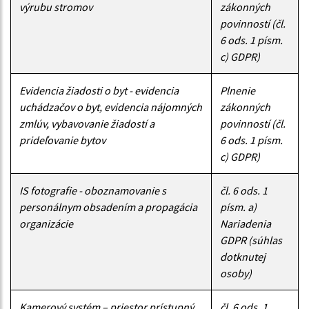
výrubu stromov
zákonných
povinností (čl.
6 ods. 1 písm.
c) GDPR)
Evidencia žiadosti o byt - evidencia
Plnenie
uchádzačov o byt, evidencia nájomných
zákonných
zmlúv, vybavovanie žiadostí a
povinností (čl.
prideľovanie bytov
6 ods. 1 písm.
c) GDPR)
IS fotografie - oboznamovanie s
čl. 6 ods. 1
personálnym obsadením a propagácia
písm. a)
organizácie
Nariadenia
GDPR (súhlas
dotknutej
osoby)
Kamerový systém – priestor prístupný
čl. 6 ods. 1