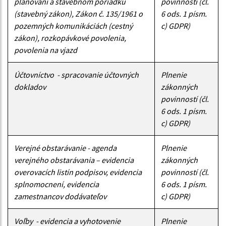
plánovaní a stavebnom poriadku
povinností (čl.
(stavebný zákon), Zákon č. 135/1961 o
6 ods. 1 písm.
pozemných komunikáciách (cestný
c) GDPR)
zákon), rozkopávkové povolenia,
povolenia na vjazd
Účtovníctvo - spracovanie účtovných
Plnenie
dokladov
zákonných
povinností (čl.
6 ods. 1 písm.
c) GDPR)
Verejné obstarávanie - agenda
Plnenie
verejného obstarávania – evidencia
zákonných
overovacích listín podpisov, evidencia
povinností (čl.
splnomocnení, evidencia
6 ods. 1 písm.
zamestnancov dodávateľov
c) GDPR)
Voľby - evidencia a vyhotovenie
Plnenie