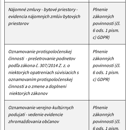
Nájomné zmluvy - bytové priestory -
Plnenie
evidencia nájomných zmlúv bytových
zákonných
priestorov
povinností (čl.
6 ods. 1 písm.
c) GDPR)
Oznamovanie protispoločenskej
Plnenie
činnosti - prešetrovanie podnetov
zákonných
podľa zákona č. 307/2014 Z. z. o
povinností (čl.
niektorých opatreniach súvisiacich s
6 ods. 1 písm.
oznamovaním protispoločenskej
c) GDPR)
činnosti a o zmene a doplnení
niektorých zákonov
Oznamovanie verejno-kultúrnych
Plnenie
podujatí - vedenie evidencie
zákonných
zhromažďovania občanov
povinností (čl.
6 ods. 1 písm.