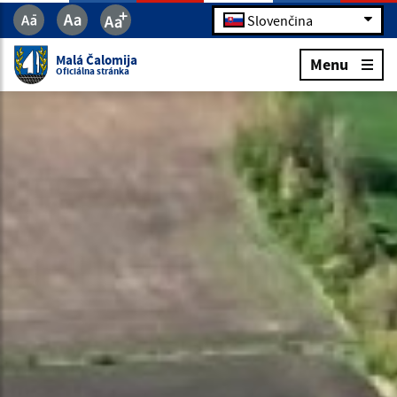
Slovenčina
Malá Čalomija
Menu
Oficiálna stránka