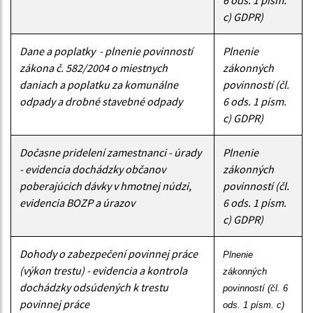
c) GDPR)
Dane a poplatky - plnenie povinností
Plnenie
zákona č. 582/2004 o miestnych
zákonných
daniach a poplatku za komunálne
povinností (čl.
odpady a drobné stavebné odpady
6 ods. 1 písm.
c) GDPR)
Dočasne pridelení zamestnanci - úrady
Plnenie
- evidencia dochádzky občanov
zákonných
poberajúcich dávky v hmotnej núdzi,
povinností (čl.
evidencia BOZP a úrazov
6 ods. 1 písm.
c) GDPR)
Dohody o zabezpečení povinnej práce
Plnenie 
(výkon trestu) - evidencia a kontrola
zákonných 
dochádzky odsúdených k trestu
povinností (čl. 6 
povinnej práce
ods. 1 písm. c) 