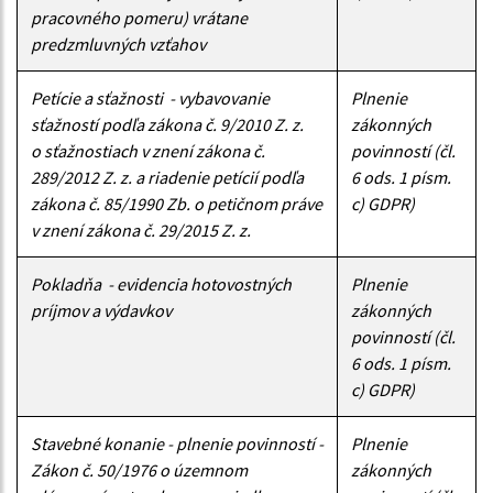
pracovného pomeru) vrátane
predzmluvných vzťahov
Petície a sťažnosti - vybavovanie
Plnenie
sťažností podľa zákona č. 9/2010 Z. z.
zákonných
o sťažnostiach v znení zákona č.
povinností (čl.
289/2012 Z. z. a riadenie petícií podľa
6 ods. 1 písm.
zákona č. 85/1990 Zb. o petičnom práve
c) GDPR)
v znení zákona č. 29/2015 Z. z.
Pokladňa - evidencia hotovostných
Plnenie
príjmov a výdavkov
zákonných
povinností (čl.
6 ods. 1 písm.
c) GDPR)
Stavebné konanie - plnenie povinností -
Plnenie
Zákon č. 50/1976 o územnom
zákonných