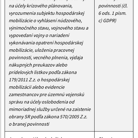
na účely krízového plánovania,
povinností (čl.
vyrozumenia subjektu hospodárskej
6 ods. 1 písm.
mobilizácie o vyhlásení núdzového,
c) GDPR)
výnimočného stavu, vojnového stavu a
vypovedaní vojny o nariadení
vykonávania opatrení hospodárskej
mobilizácie, uloženia pracovnej
povinnosti, vecného plnenia, výdaja
nákupných preukazov alebo
prídelových lístkov podľa zákona
179/2011 Z.z. o hospodárskej
mobilizácii alebo evidencie
zamestnancov pre územnú vojenskú
správu na účely oslobodenia od
mimoriadnej služby určené na zaistenie
obrany SR podľa zákona 570/2005 Z.z.
o branej povinnosti