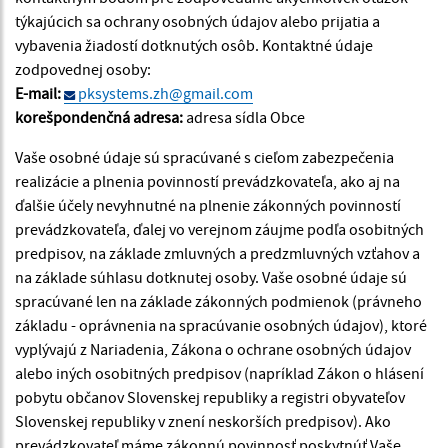
týkajúcich sa ochrany osobných údajov alebo prijatia a
vybavenia žiadostí dotknutých osôb. Kontaktné údaje
zodpovednej osoby:
E-mail:
pksystems.zh@gmail.com
korešpondenčná adresa:
adresa sídla Obce
Vaše osobné údaje sú spracúvané s cieľom zabezpečenia
realizácie a plnenia povinností prevádzkovateľa, ako aj na
ďalšie účely nevyhnutné na plnenie zákonných povinností
prevádzkovateľa, ďalej vo verejnom záujme podľa osobitných
predpisov, na základe zmluvných a predzmluvných vzťahov a
na základe súhlasu dotknutej osoby. Vaše osobné údaje sú
spracúvané len na základe zákonných podmienok (právneho
základu - oprávnenia na spracúvanie osobných údajov), ktoré
vyplývajú z Nariadenia, Zákona o ochrane osobných údajov
alebo iných osobitných predpisov (napríklad Zákon o hlásení
pobytu občanov Slovenskej republiky a registri obyvateľov
Slovenskej republiky v znení neskorších predpisov). Ako
prevádzkovateľ máme zákonnú povinnosť poskytnúť Vaše