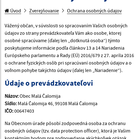
Úvod
Zverejňovanie
Ochrana osobných údajov
Vážený občan, v súvislosti so spracovaním Vašich osobných
údajov zo strany prevádzkovateľa Vám ako osobe, ktorej
osobné spracúvame (ďalej len „dotknutá osoba“) týmto
poskytujeme informácie podľa článkov 13 a 14 Nariadenia
Európskeho parlamentu a Rady (EÚ) 2016/679 z 27. apríla 2016
o ochrane fyzických osôb pri spracúvaní osobných údajov a o
voľnom pohybe takýchto údajov (ďalej len „Nariadenie“).
Údaje o prevádzkovateľovi
Názov:
Obec Malá Čalomija
Sídlo:
Malá Čalomija 46, 99108 Malá Čalomija
IČO:
00647403
Na Obecnom úrade pôsobí zodpovedná osoba za ochranu
osobných údajov (tzv. data protection officer), ktorá je Vašim
kontaktným bodom pre zodpovedanie akýchkoľvek otázok