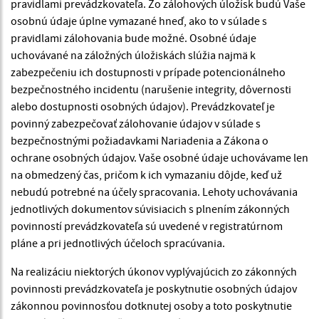
pravidlami prevádzkovateľa. Zo zálohových úložísk budú Vaše
osobnú údaje úplne vymazané hneď, ako to v súlade s
pravidlami zálohovania bude možné. Osobné údaje
uchovávané na záložných úložiskách slúžia najmä k
zabezpečeniu ich dostupnosti v prípade potencionálneho
bezpečnostného incidentu (narušenie integrity, dôvernosti
alebo dostupnosti osobných údajov). Prevádzkovateľ je
povinný zabezpečovať zálohovanie údajov v súlade s
bezpečnostnými požiadavkami Nariadenia a Zákona o
ochrane osobných údajov. Vaše osobné údaje uchovávame len
na obmedzený čas, pričom k ich vymazaniu dôjde, keď už
nebudú potrebné na účely spracovania. Lehoty uchovávania
jednotlivých dokumentov súvisiacich s plnením zákonných
povinností prevádzkovateľa sú uvedené v registratúrnom
pláne a pri jednotlivých účeloch spracúvania.
Na realizáciu niektorých úkonov vyplývajúcich zo zákonných
povinnosti prevádzkovateľa je poskytnutie osobných údajov
zákonnou povinnosťou dotknutej osoby a toto poskytnutie