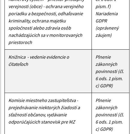
verejnosti (obce) - ochrana verejného
písm. f)
poriadku a bezpečnosti, odhaľovanie
Nariadenia
kriminality, ochrana majetku
GDPR
spoločnosti alebo zdravia osôb
(oprávnený
nachádzajúcich sa v monitorovaných
záujem)
priestoroch
Knižnica - vedenie evidencie o
Plnenie
čitateľoch
zákonných
povinností (čl.
6 ods. 1 písm.
c) GDPR)
Komisie miestneho zastupiteľstva -
Plnenie
prejednávanie niektorých žiadostí a
zákonných
sťažností občanov, vydávanie
povinností (čl.
odporúčajúcich stanovísk pre MZ
6 ods. 1 písm.
c) GDPR)