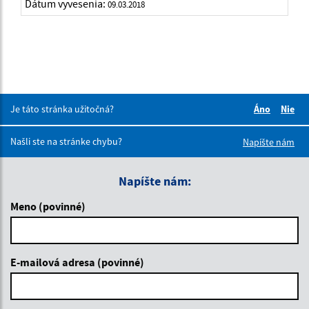
Dátum vyvesenia:
09.03.2018
Je táto stránka užitočná?
Áno
Nie
Boli tieto 
Boli 
Našli ste na stránke chybu?
Napíšte nám
Napíšte nám:
Meno (povinné)
E-mailová adresa (povinné)