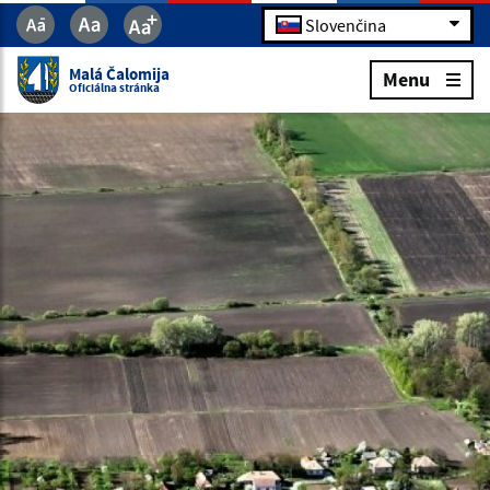
Slovenčina
Malá Čalomija
Menu
Oficiálna stránka