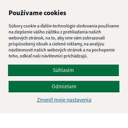
Používame cookies
Súbory cookie a ďalšie technológie sledovania používame
na zlepšenie vášho zážitku z prehliadania našich
webových stránok, na to, aby sme vám zobrazovali
prispôsobený obsah a cielené reklamy, na analýzu
návštevnosti našich webových stránok a na pochopenie
toho, odkiaľ naši návštevníci prichádzajú.
Súhlasím
Informácie o stránke:
Odmietam
Vyhlásenie o prístupnosti
Zmeniť moje nastavenia
Autorské práva
Ochrana osobných údajov
Navigácia: