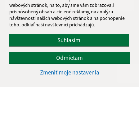
webových stránok, na to, aby sme vám zobrazovali
prispôsobený obsah a cielené reklamy, na analýzu
návštevnosti našich webových stránok a na pochopenie
Oboznámil som sa so
spracúvaním osobných
toho, odkiaľ naši návštevníci prichádzajú.
údajov
Súhlasím
Google reCaptcha Response
Odoslať správu
Odmietam
Zmeniť moje nastavenia
Úradné hodiny:
Deň
Čas doobeda
Čas poobede
Pondelok:
08.00 - 12:30
13:30 - 17:00
Utorok:
08.00 - 12:30
Streda:
08.00 - 12:30
13:30 - 17:00
Štvrtok:
nestránkový deň
Piatok:
08.00 - 12:30