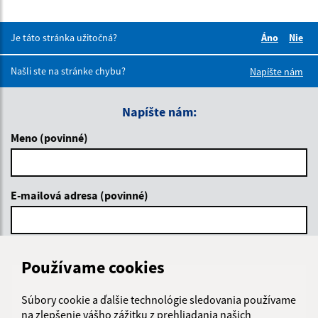
Je táto stránka užitočná?
Áno
Nie
Boli tieto 
Boli 
Našli ste na stránke chybu?
Napíšte nám
Napíšte nám:
Meno (povinné)
E-mailová adresa (povinné)
Text vašej správy (povinné)
Používame cookies
Súbory cookie a ďalšie technológie sledovania používame
na zlepšenie vášho zážitku z prehliadania našich