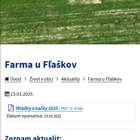
Farma u Fľaškov
Úvod
Život v obci
Aktuality
Farma u Fľaškov
23.03.2025
Mládky a kačky 2025
| PDF | 0.78 Mb
Dátum vyvesenia:
23.03.2025
Zoznam aktualít: