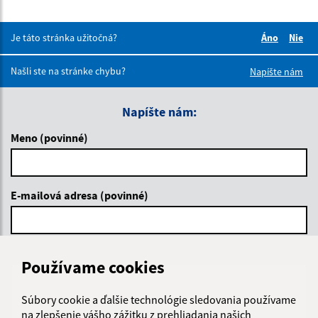
Je táto stránka užitočná?
Áno
Nie
Boli tieto 
Boli 
Našli ste na stránke chybu?
Napíšte nám
Napíšte nám:
Meno (povinné)
E-mailová adresa (povinné)
Text vašej správy (povinné)
Používame cookies
Súbory cookie a ďalšie technológie sledovania používame
na zlepšenie vášho zážitku z prehliadania našich