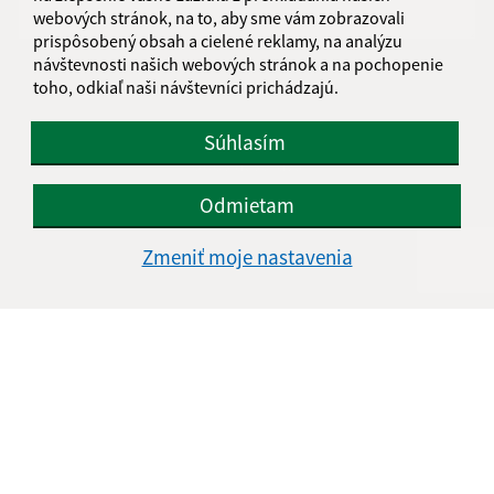
webových stránok, na to, aby sme vám zobrazovali
prispôsobený obsah a cielené reklamy, na analýzu
návštevnosti našich webových stránok a na pochopenie
Oboznámil som sa so
spracúvaním osobných
toho, odkiaľ naši návštevníci prichádzajú.
údajov
Súhlasím
Google reCaptcha Response
Odoslať správu
Odmietam
Zmeniť moje nastavenia
Úradné hodiny:
Deň
Čas doobeda
Čas poobede
Pondelok:
08.00 - 12:30
13:30 - 17:00
Utorok:
08.00 - 12:30
Streda:
08.00 - 12:30
13:30 - 17:00
Štvrtok:
nestránkový deň
Piatok:
08.00 - 12:30