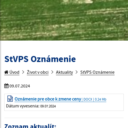
StVPS Oznámenie
Úvod
Život v obci
Aktuality
StVPS Oznámenie
09.07.2024
Oznámenie pre obce k zmene ceny
| DOCX | 0.24 Mb
Dátum vyvesenia:
09.07.2024
Zoznam aktualít: