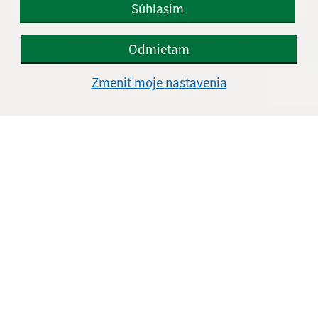
Súhlasím
Oboznámil som sa so
spracúvaním osobných
Odmietam
údajov
Zmeniť moje nastavenia
Google reCaptcha Response
Odoslať správu
Úradné hodiny:
Deň
Čas doobeda
Čas poobede
Pondelok:
08.00 - 12:30
13:30 - 17:00
Utorok:
08.00 - 12:30
Streda:
08.00 - 12:30
13:30 - 17:00
Štvrtok:
nestránkový deň
Piatok:
08.00 - 12:30
Obedňajšia prestávka:
12:30 - 13:30