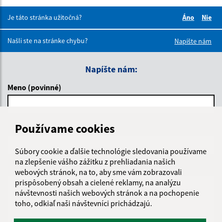
Je táto stránka užitočná?
Áno
Nie
Boli tieto 
Boli 
Našli ste na stránke chybu?
Napíšte nám
Napíšte nám:
Meno (povinné)
Používame cookies
E-mailová adresa (povinné)
Súbory cookie a ďalšie technológie sledovania používame
na zlepšenie vášho zážitku z prehliadania našich
Text vašej správy (povinné)
webových stránok, na to, aby sme vám zobrazovali
prispôsobený obsah a cielené reklamy, na analýzu
návštevnosti našich webových stránok a na pochopenie
toho, odkiaľ naši návštevníci prichádzajú.