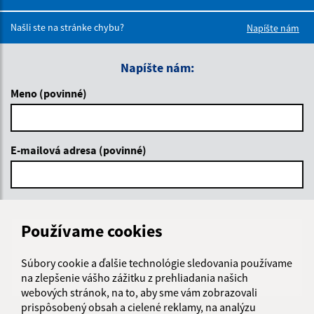
Boli tieto 
Boli 
Našli ste na stránke chybu?
Napíšte nám
Napíšte nám:
Meno (povinné)
E-mailová adresa (povinné)
Text vašej správy (povinné)
Používame cookies
Súbory cookie a ďalšie technológie sledovania používame
na zlepšenie vášho zážitku z prehliadania našich
webových stránok, na to, aby sme vám zobrazovali
prispôsobený obsah a cielené reklamy, na analýzu