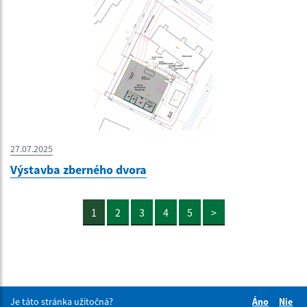
27.07.2025
Výstavba zberného dvora
1
2
3
4
5
>
Je táto stránka užitočná?
Áno
Nie