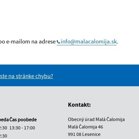
bo e-mailom na adrese
info@malacalomija.sk
.
 ste na stránke chybu?
vás užitočné?
e pre vás užitočné?
Kontakt:
Obecný úrad Malá Čalomija
beda
Čas poobede
Malá Čalomija 46
2:30
13:30 - 17:00
991 08 Lesenice
2:30