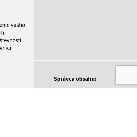
enie vášho
ám
števnosti
vníci
ované:
Správca obsahu:
19:58 hod.
Správca obsahu je Obec Malá
Čalomija.
Vytvorené v súlade s
Jednotným
dizajn manuálom elektronických
služieb.