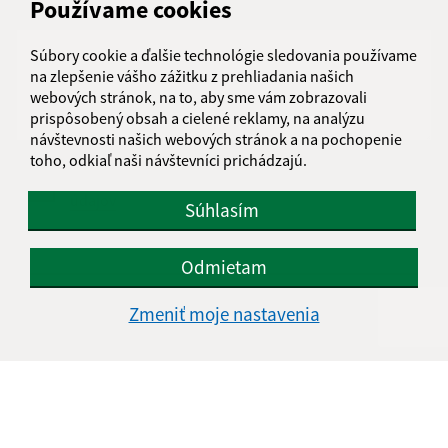
Používame cookies
Text vašej správy (povinné)
Súbory cookie a ďalšie technológie sledovania používame
na zlepšenie vášho zážitku z prehliadania našich
webových stránok, na to, aby sme vám zobrazovali
prispôsobený obsah a cielené reklamy, na analýzu
návštevnosti našich webových stránok a na pochopenie
toho, odkiaľ naši návštevníci prichádzajú.
Oboznámil som sa so
spracúvaním osobných
údajov
Súhlasím
Google reCaptcha Response
Odoslať správu
Odmietam
Zmeniť moje nastavenia
Úradné hodiny:
Deň
Čas doobeda
Čas poobede
Pondelok:
08.00 - 12:30
13:30 - 17:00
Utorok:
08.00 - 12:30