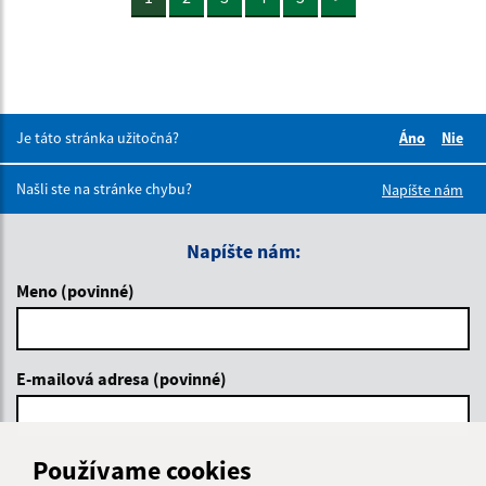
Je táto stránka užitočná?
Áno
Nie
Boli tieto 
Boli 
Našli ste na stránke chybu?
Napíšte nám
Napíšte nám:
Meno (povinné)
E-mailová adresa (povinné)
Používame cookies
Text vašej správy (povinné)