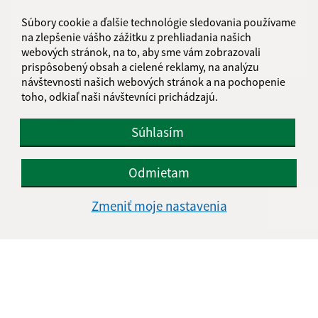
Súbory cookie a ďalšie technológie sledovania používame
na zlepšenie vášho zážitku z prehliadania našich
webových stránok, na to, aby sme vám zobrazovali
prispôsobený obsah a cielené reklamy, na analýzu
návštevnosti našich webových stránok a na pochopenie
toho, odkiaľ naši návštevníci prichádzajú.
Oboznámil som sa so
spracúvaním osobných
údajov
Súhlasím
Google reCaptcha Response
Odoslať správu
Odmietam
Zmeniť moje nastavenia
Úradné hodiny:
Deň
Čas doobeda
Čas poobede
Pondelok:
08.00 - 12:30
13:30 - 17:00
Utorok:
08.00 - 12:30
Streda:
08.00 - 12:30
13:30 - 17:00