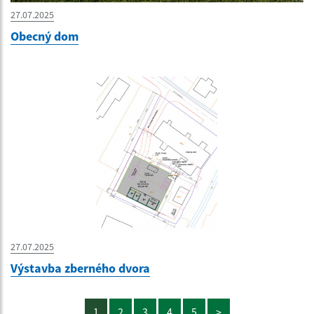
27.07.2025
Obecný dom
27.07.2025
Výstavba zberného dvora
1
2
3
4
5
>