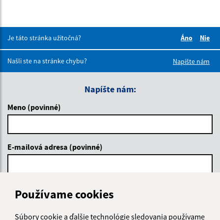
Je táto stránka užitočná?
Áno
Nie
Boli tieto 
Boli 
Našli ste na stránke chybu?
Napíšte nám
Napíšte nám:
Meno (povinné)
E-mailová adresa (povinné)
Text vašej správy (povinné)
Používame cookies
Súbory cookie a ďalšie technológie sledovania používame