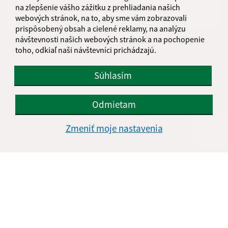
na zlepšenie vášho zážitku z prehliadania našich
webových stránok, na to, aby sme vám zobrazovali
prispôsobený obsah a cielené reklamy, na analýzu
návštevnosti našich webových stránok a na pochopenie
toho, odkiaľ naši návštevníci prichádzajú.
Oboznámil som sa so
spracúvaním osobných
údajov
Súhlasím
Google reCaptcha Response
Odoslať správu
Odmietam
Zmeniť moje nastavenia
Úradné hodiny:
Deň
Čas doobeda
Čas poobede
Pondelok:
08.00 - 12:30
13:30 - 17:00
Utorok:
08.00 - 12:30
Streda:
08.00 - 12:30
13:30 - 17:00
Štvrtok:
nestránkový deň
Piatok:
08.00 - 12:30