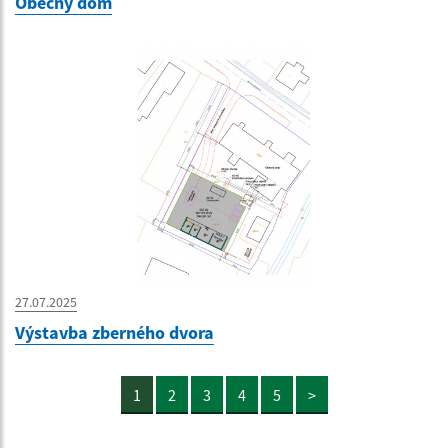
Obecný dom
27.07.2025
Výstavba zberného dvora
1
2
3
4
5
>