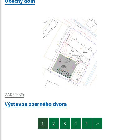
Obecný dom
27.07.2025
Výstavba zberného dvora
1
2
3
4
5
>