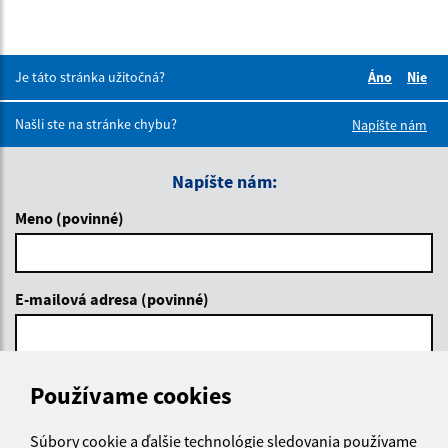
Je táto stránka užitočná?
Áno
Nie
Boli tieto 
Boli 
Našli ste na stránke chybu?
Napíšte nám
Napíšte nám:
Meno (povinné)
E-mailová adresa (povinné)
Text vašej správy (povinné)
Používame cookies
Súbory cookie a ďalšie technológie sledovania používame