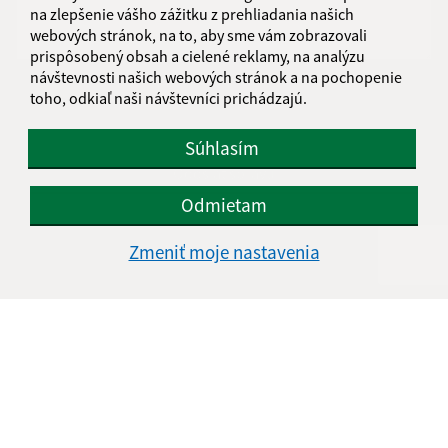
na zlepšenie vášho zážitku z prehliadania našich
webových stránok, na to, aby sme vám zobrazovali
prispôsobený obsah a cielené reklamy, na analýzu
návštevnosti našich webových stránok a na pochopenie
toho, odkiaľ naši návštevníci prichádzajú.
Oboznámil som sa so
spracúvaním osobných
údajov
Súhlasím
Google reCaptcha Response
Odoslať správu
Odmietam
Zmeniť moje nastavenia
Úradné hodiny:
Deň
Čas doobeda
Čas poobede
Pondelok:
08.00 - 12:30
13:30 - 17:00
Utorok:
08.00 - 12:30
Streda:
08.00 - 12:30
13:30 - 17:00
Štvrtok:
nestránkový deň
Piatok:
08.00 - 12:30