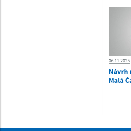
06.11.2025
Návrh 
Malá Č