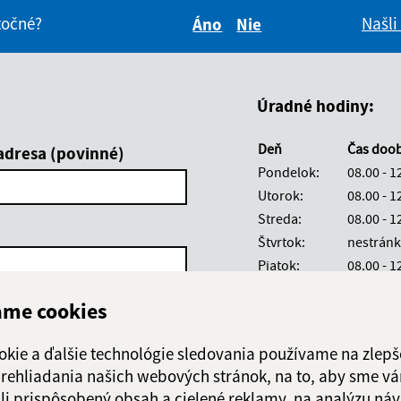
itočné?
Našli
Áno
Nie
Boli tieto informácie pre 
Boli tieto informáci
Úradné hodiny:
Deň
Čas doo
adresa (povinné)
Pondelok:
08.00 - 1
Utorok:
08.00 - 1
Streda:
08.00 - 1
Štvrtok:
nestránk
Piatok:
08.00 - 1
Obedňajšia prestáv
ame cookies
okie a ďalšie technológie sledovania používame na zlepš
 prehliadania našich webových stránok, na to, aby sme v
li prispôsobený obsah a cielené reklamy, na analýzu náv
Google reCaptcha Response