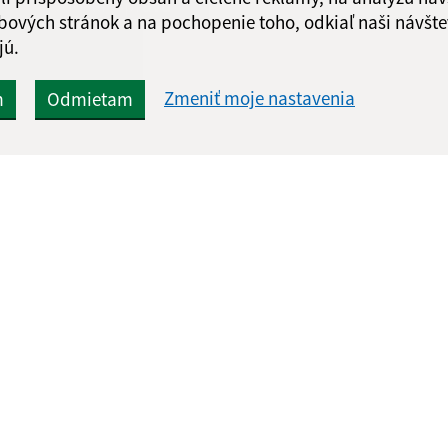
Odoslať správu
bových stránok a na pochopenie toho, odkiaľ naši návšte
jú.
Zmeniť moje nastavenia
m
Odmietam