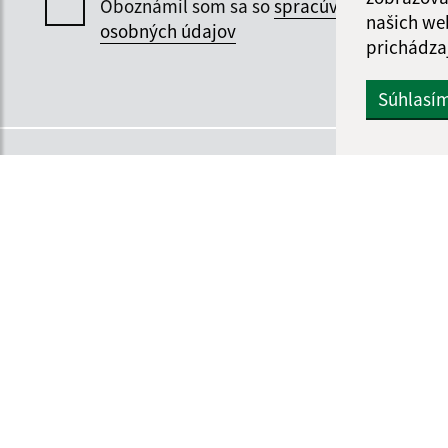
Oboznámil som sa so
spracúvaním
našich we
osobných údajov
prichádza
Súhlasí