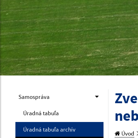
Zve
Samospráva
neb
Úradná tabuľa
Úradná tabuľa archív
Úvod