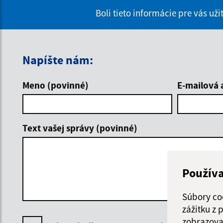
Boli tieto informácie pre vás už
Napíšte nám:
Meno (povinné)
E-mailová 
Text vašej správy (povinné)
Použív
Súbory co
zážitku z
zobrazova