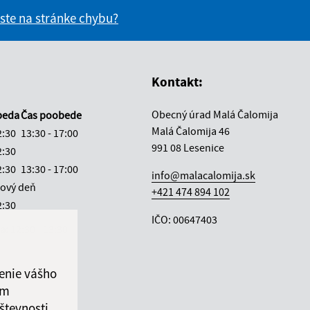
 ste na stránke chybu?
vás užitočné?
e pre vás užitočné?
Kontakt:
Obecný úrad Malá Čalomija
beda
Čas poobede
Malá Čalomija 46
2:30
13:30 - 17:00
991 08 Lesenice
2:30
2:30
13:30 - 17:00
info@malacalomija.sk
ový deň
+421 474 894 102
2:30
IČO: 00647403
ka:
12:30 - 13:30
enie vášho
ám
števnosti