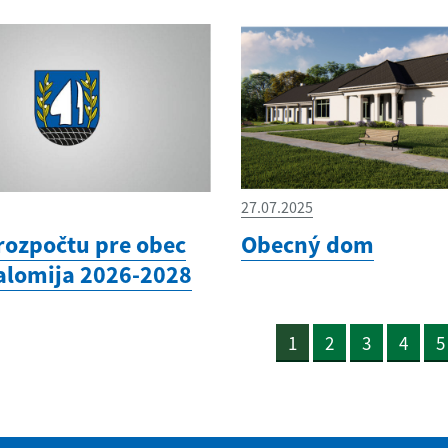
27.07.2025
rozpočtu pre obec
Obecný dom
alomija 2026-2028
1
2
3
4
5