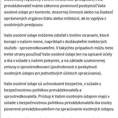
prevádzkovateľ máme zákonnú povinnosť poskytnúť Vaše
osobné údaje pri kontrole, dozornej činnosti alebo na žiadosť
oprávnených orgánov štátu alebo inštitúcií, ak to vyplýva z
osobitných predpisov.
Vaše osobné údaje môžeme zdieľať s tretími stranami, ktoré
konajú v našom mene, napríklad s dodávateľmi niektorých
služieb - sprostredkovateľmi. V takýchto prípadoch môžu tieto
tretie strany používať Vaše osobné údaje len na opísané účely
a iba v súlade s našimi pokynmi, a na základe uzatvorenej
zmluvy o sprostredkovaní (podrobnosti o poskytnutí
osobných údajov pri jednotlivých účeloch spracúvania).
Vaše osobné údaje sú uchovávané bezpečne, v súlade s
bezpečnostnou politikou prevádzkovateľa a
sprostredkovateľa. Prístup k Vašim osobným údajom majú v
súlade s bezpečnostnou politikou prevádzkovateľa iba osoby
poverené prevádzkovateľom na spracúvanie osobných údajov.