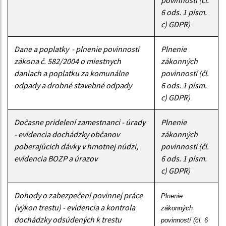
6 ods. 1 písm.
c) GDPR)
Dane a poplatky - plnenie povinností
Plnenie
zákona č. 582/2004 o miestnych
zákonných
daniach a poplatku za komunálne
povinností (čl.
odpady a drobné stavebné odpady
6 ods. 1 písm.
c) GDPR)
Dočasne pridelení zamestnanci - úrady
Plnenie
- evidencia dochádzky občanov
zákonných
poberajúcich dávky v hmotnej núdzi,
povinností (čl.
evidencia BOZP a úrazov
6 ods. 1 písm.
c) GDPR)
Dohody o zabezpečení povinnej práce
Plnenie 
(výkon trestu) - evidencia a kontrola
zákonných 
dochádzky odsúdených k trestu
povinností (čl. 6 