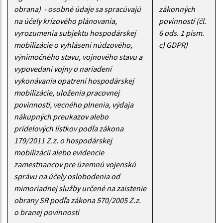
obrana) - osobné údaje sa spracúvajú
zákonných
na účely krízového plánovania,
povinností (čl.
vyrozumenia subjektu hospodárskej
6 ods. 1 písm.
mobilizácie o vyhlásení núdzového,
c) GDPR)
výnimočného stavu, vojnového stavu a
vypovedaní vojny o nariadení
vykonávania opatrení hospodárskej
mobilizácie, uloženia pracovnej
povinnosti, vecného plnenia, výdaja
nákupných preukazov alebo
prídelových lístkov podľa zákona
179/2011 Z.z. o hospodárskej
mobilizácii alebo evidencie
zamestnancov pre územnú vojenskú
správu na účely oslobodenia od
mimoriadnej služby určené na zaistenie
obrany SR podľa zákona 570/2005 Z.z.
o branej povinnosti