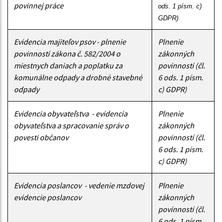
povinnej práce
ods. 1 písm. c) 
GDPR)
Evidencia majiteľov psov - plnenie
Plnenie
povinností zákona č. 582/2004 o
zákonných
miestnych daniach a poplatku za
povinností (čl.
komunálne odpady a drobné stavebné
6 ods. 1 písm.
odpady
c) GDPR)
Evidencia obyvateľstva - evidencia
Plnenie
obyvateľstva a spracovanie správ o
zákonných
povesti občanov
povinností (čl.
6 ods. 1 písm.
c) GDPR)
Evidencia poslancov - vedenie mzdovej
Plnenie
evidencie poslancov
zákonných
povinností (čl.
6 ods. 1 písm.