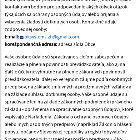
kontaktným bodom pre zodpovedanie akýchkoľvek otázok
týkajúcich sa ochrany osobných údajov alebo prijatia a
vybavenia žiadostí dotknutých osôb. Kontaktné údaje
zodpovednej osoby:
E-mail:
pksystems.zh@gmail.com
korešpondenčná adresa:
adresa sídla Obce
Vaše osobné údaje sú spracúvané s cieľom zabezpečenia
realizácie a plnenia povinností prevádzkovateľa, ako aj na
ďalšie účely nevyhnutné na plnenie zákonných povinností
prevádzkovateľa, ďalej vo verejnom záujme podľa osobitných
predpisov, na základe zmluvných a predzmluvných vzťahov a
na základe súhlasu dotknutej osoby. Vaše osobné údaje sú
spracúvané len na základe zákonných podmienok (právneho
základu - oprávnenia na spracúvanie osobných údajov), ktoré
vyplývajú z Nariadenia, Zákona o ochrane osobných údajov
alebo iných osobitných predpisov (napríklad Zákon o hlásení
pobytu občanov Slovenskej republiky a registri obyvateľov
Slovenskej republiky v znení neskorších predpisov). Ako