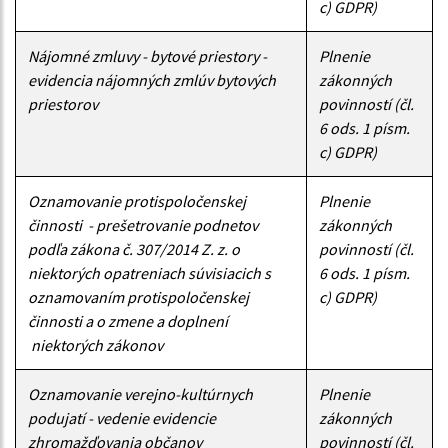
c) GDPR)
Nájomné zmluvy - bytové priestory -
Plnenie
evidencia nájomných zmlúv bytových
zákonných
priestorov
povinností (čl.
6 ods. 1 písm.
c) GDPR)
Oznamovanie protispoločenskej
Plnenie
činnosti - prešetrovanie podnetov
zákonných
podľa zákona č. 307/2014 Z. z. o
povinností (čl.
niektorých opatreniach súvisiacich s
6 ods. 1 písm.
oznamovaním protispoločenskej
c) GDPR)
činnosti a o zmene a doplnení
niektorých zákonov
Oznamovanie verejno-kultúrnych
Plnenie
podujatí - vedenie evidencie
zákonných
zhromažďovania občanov
povinností (čl.