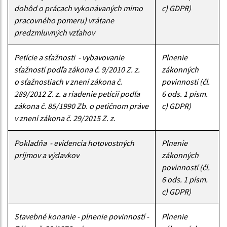
dohôd o prácach vykonávaných mimo
c) GDPR)
pracovného pomeru) vrátane
predzmluvných vzťahov
Petície a sťažnosti - vybavovanie
Plnenie
sťažností podľa zákona č. 9/2010 Z. z.
zákonných
o sťažnostiach v znení zákona č.
povinností (čl.
289/2012 Z. z. a riadenie petícií podľa
6 ods. 1 písm.
zákona č. 85/1990 Zb. o petičnom práve
c) GDPR)
v znení zákona č. 29/2015 Z. z.
Pokladňa - evidencia hotovostných
Plnenie
príjmov a výdavkov
zákonných
povinností (čl.
6 ods. 1 písm.
c) GDPR)
Stavebné konanie - plnenie povinností -
Plnenie