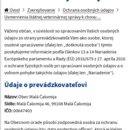
Úvod
Zverejňovanie
Ochrana osobných údajov
Usmernenia štátnej veterinárnej správy k chovu ...
Vážený občan, v súvislosti so spracovaním Vašich osobných
údajov zo strany prevádzkovateľa Vám ako osobe, ktorej
osobné spracúvame (ďalej len „dotknutá osoba“) týmto
poskytujeme informácie podľa článkov 13 a 14 Nariadenia
Európskeho parlamentu a Rady (EÚ) 2016/679 z 27. apríla 2016
o ochrane fyzických osôb pri spracúvaní osobných údajov a o
voľnom pohybe takýchto údajov (ďalej len „Nariadenie“).
Údaje o prevádzkovateľovi
Názov:
Obec Malá Čalomija
Sídlo:
Malá Čalomija 46, 99108 Malá Čalomija
IČO:
00647403
Na Obecnom úrade pôsobí zodpovedná osoba za ochranu
osobných údajov (tzv. data protection officer), ktorá je Vašim