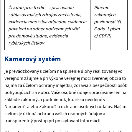
Životné prostredie - spracovanie
Plnenie
súhlasov malých zdrojov znečistenia,
zákonných
evidencia množstva odpadov, evidencia
povinností (čl.
povolení na odber podzemných vôd
6 ods. 1 písm.
pre domové studne, evidencia
c) GDPR)
rybárskych lístkov
Kamerový systém
je prevádzkovaný s cieľom na splnenie úlohy realizovanej vo
verejnom záujme a pri výkone verejnej moci zverenej obci a to
najmä za účelom ochrany majetku, zdravia a bezpečnosti osôb
pohybujúcich sa v obci. Vaše osobné údaje spracúvame len na
základe zákonných podmienok, ktoré sú uvedené v
Nariadení1 alebo Zákone2 o ochrane osobných údajov. Našim
cieľom je účinná ochrana vašich osobných údajov a
transparentný postup pri poskytovaní informácií.