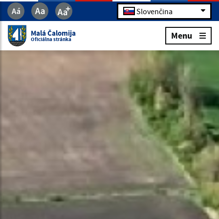
Slovenčina
Malá Čalomija
Menu
Oficiálna stránka