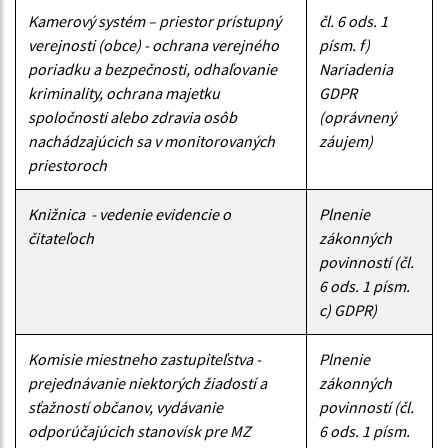
Kamerový systém – priestor prístupný
čl. 6 ods. 1
verejnosti (obce) - ochrana verejného
písm. f)
poriadku a bezpečnosti, odhaľovanie
Nariadenia
kriminality, ochrana majetku
GDPR
spoločnosti alebo zdravia osôb
(oprávnený
nachádzajúcich sa v monitorovaných
záujem)
priestoroch
Knižnica - vedenie evidencie o
Plnenie
čitateľoch
zákonných
povinností (čl.
6 ods. 1 písm.
c) GDPR)
Komisie miestneho zastupiteľstva -
Plnenie
prejednávanie niektorých žiadostí a
zákonných
sťažností občanov, vydávanie
povinností (čl.
odporúčajúcich stanovísk pre MZ
6 ods. 1 písm.