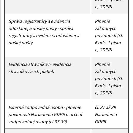
c) GDPR)
Správa registratúry a evidencia
Plnenie
odoslanej a došlej pošty - správa
zákonných
registratúry a evidencia odoslanej a
povinností (čl.
došlej pošty
6 ods. 1 písm.
c) GDPR)
Evidencia stravníkov - evidencia
Plnenie
stravníkov a ich platieb
zákonných
povinností (čl.
6 ods. 1 písm.
c) GDPR)
Externá zodpovedná osoba - plnenie
čl. 37 až 39
povinnosti Nariadenia GDPR o určení
Nariadenia
zodpovednej osoby (čl.37-39)
GDPR