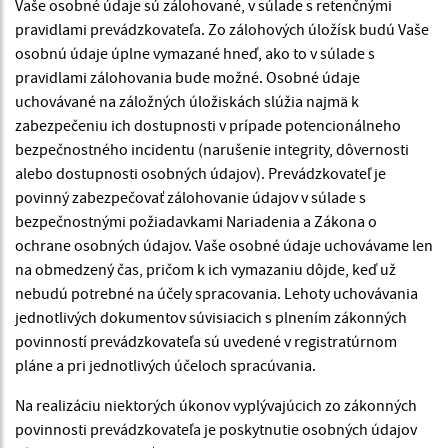
Vaše osobné údaje sú zálohované, v súlade s retenčnými
pravidlami prevádzkovateľa. Zo zálohových úložísk budú Vaše
osobnú údaje úplne vymazané hneď, ako to v súlade s
pravidlami zálohovania bude možné. Osobné údaje
uchovávané na záložných úložiskách slúžia najmä k
zabezpečeniu ich dostupnosti v prípade potencionálneho
bezpečnostného incidentu (narušenie integrity, dôvernosti
alebo dostupnosti osobných údajov). Prevádzkovateľ je
povinný zabezpečovať zálohovanie údajov v súlade s
bezpečnostnými požiadavkami Nariadenia a Zákona o
ochrane osobných údajov. Vaše osobné údaje uchovávame len
na obmedzený čas, pričom k ich vymazaniu dôjde, keď už
nebudú potrebné na účely spracovania. Lehoty uchovávania
jednotlivých dokumentov súvisiacich s plnením zákonných
povinností prevádzkovateľa sú uvedené v registratúrnom
pláne a pri jednotlivých účeloch spracúvania.
Na realizáciu niektorých úkonov vyplývajúcich zo zákonných
povinnosti prevádzkovateľa je poskytnutie osobných údajov