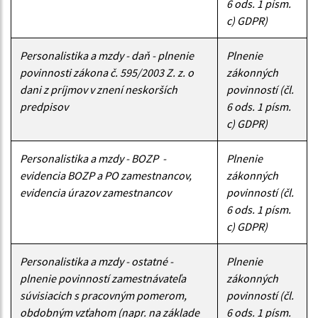
6 ods. 1 písm.
c) GDPR)
Personalistika a mzdy - daň - plnenie
Plnenie
povinnosti zákona č. 595/2003 Z. z. o
zákonných
dani z príjmov v znení neskorších
povinností (čl.
predpisov
6 ods. 1 písm.
c) GDPR)
Personalistika a mzdy - BOZP -
Plnenie
evidencia BOZP a PO zamestnancov,
zákonných
evidencia úrazov zamestnancov
povinností (čl.
6 ods. 1 písm.
c) GDPR)
Personalistika a mzdy - ostatné -
Plnenie
plnenie povinností zamestnávateľa
zákonných
súvisiacich s pracovným pomerom,
povinností (čl.
obdobným vzťahom (napr. na základe
6 ods. 1 písm.