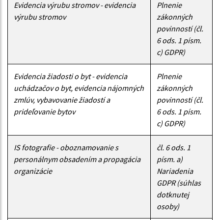
Evidencia výrubu stromov - evidencia
Plnenie
výrubu stromov
zákonných
povinností (čl.
6 ods. 1 písm.
c) GDPR)
Evidencia žiadosti o byt - evidencia
Plnenie
uchádzačov o byt, evidencia nájomných
zákonných
zmlúv, vybavovanie žiadostí a
povinností (čl.
prideľovanie bytov
6 ods. 1 písm.
c) GDPR)
IS fotografie - oboznamovanie s
čl. 6 ods. 1
personálnym obsadením a propagácia
písm. a)
organizácie
Nariadenia
GDPR (súhlas
dotknutej
osoby)