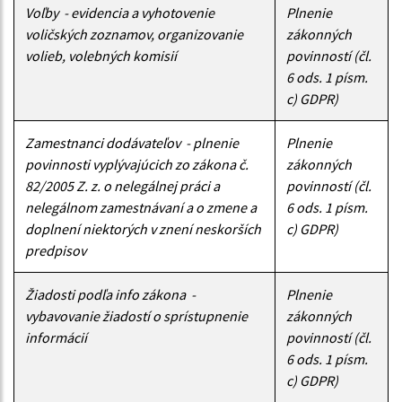
Voľby - evidencia a vyhotovenie
Plnenie
voličských zoznamov, organizovanie
zákonných
volieb, volebných komisií
povinností (čl.
6 ods. 1 písm.
c) GDPR)
Zamestnanci dodávateľov - plnenie
Plnenie
povinnosti vyplývajúcich zo zákona č.
zákonných
82/2005 Z. z. o nelegálnej práci a
povinností (čl.
nelegálnom zamestnávaní a o zmene a
6 ods. 1 písm.
doplnení niektorých v znení neskorších
c) GDPR)
predpisov
Žiadosti podľa info zákona -
Plnenie
vybavovanie žiadostí o sprístupnenie
zákonných
informácií
povinností (čl.
6 ods. 1 písm.
c) GDPR)