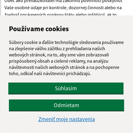
Obec ako prevádzkovateľ má zákonnú povinnosť poskytnúť
Vaše osobné údaje pri kontrole, dozornej činnosti alebo na
žiadosť oprávnených orgánov štátu alebo inštitúcií, ak to
vyplýva z osobitných predpisov. Vaše osobné údaje budú
Používame cookies
uchovávané bezpečne, v súlade s bezpečnostnou politikou
prevádzkovateľa a sprostredkovateľa a len po dobu
Súbory cookie a ďalšie technológie sledovania používame
nevyhnutnú na splnenie účelu spracúvania. Prístup k vašim
na zlepšenie vášho zážitku z prehliadania našich
osobným údajom budú mať výlučne osoby poverené
webových stránok, na to, aby sme vám zobrazovali
prevádzkovateľom na spracúvanie osobných údajov, ktoré ich
prispôsobený obsah a cielené reklamy, na analýzu
spracúvajú na základe pokynov prevádzkovateľa, v súlade s
návštevnosti našich webových stránok a na pochopenie
bezpečnostnou politikou prevádzkovateľa. Vaše osobné údaje
toho, odkiaľ naši návštevníci prichádzajú.
sú zálohované, v súlade s retenčnými pravidlami
prevádzkovateľa. Zo zálohových úložísk budú Vaše osobnú
Súhlasím
údaje úplne vymazané hneď, ako v súlade s pravidlami
zálohovania uvedené bude možné. Osobné údaje uchovávané
Odmietam
na záložných úložiskách slúžia na predchádzanie
bezpečnostným incidentom, najmä narušenia dostupnosti
Zmeniť moje nastavenia
údajov v dôsledku bezpečnostného incidentu. Obec je
povinná zabezpečovať zálohovanie údajov v súlade s