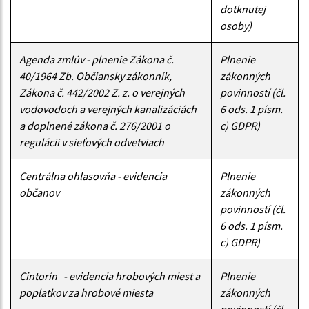
dotknutej
osoby)
Agenda zmlúv - plnenie Zákona č.
Plnenie
40/1964 Zb. Občiansky zákonník,
zákonných
Zákona č. 442/2002 Z. z. o verejných
povinností (čl.
vodovodoch a verejných kanalizáciách
6 ods. 1 písm.
a doplnené zákona č. 276/2001 o
c) GDPR)
regulácii v sieťových odvetviach
Centrálna ohlasovňa - evidencia
Plnenie
občanov
zákonných
povinností (čl.
6 ods. 1 písm.
c) GDPR)
Cintorín - evidencia hrobových miest a
Plnenie
poplatkov za hrobové miesta
zákonných
povinností (čl.