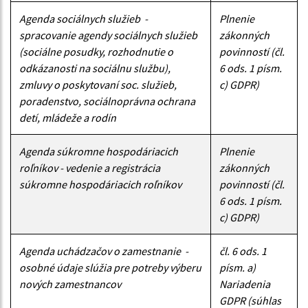
Agenda sociálnych služieb -
Plnenie
spracovanie agendy sociálnych služieb
zákonných
(sociálne posudky, rozhodnutie o
povinností (čl.
odkázanosti na sociálnu službu),
6 ods. 1 písm.
zmluvy o poskytovaní soc. služieb,
c) GDPR)
poradenstvo, sociálnoprávna ochrana
detí, mládeže a rodín
Agenda súkromne hospodáriacich
Plnenie
roľníkov - vedenie a registrácia
zákonných
súkromne hospodáriacich roľníkov
povinností (čl.
6 ods. 1 písm.
c) GDPR)
Agenda uchádzačov o zamestnanie -
čl. 6 ods. 1
osobné údaje slúžia pre potreby výberu
písm. a)
nových zamestnancov
Nariadenia
GDPR (súhlas