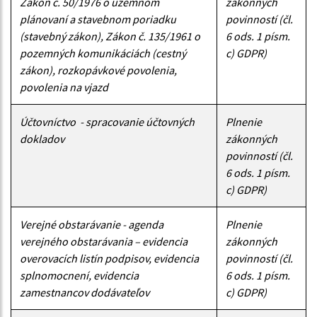
Zákon č. 50/1976 o územnom
zákonných
plánovaní a stavebnom poriadku
povinností (čl.
(stavebný zákon), Zákon č. 135/1961 o
6 ods. 1 písm.
pozemných komunikáciách (cestný
c) GDPR)
zákon), rozkopávkové povolenia,
povolenia na vjazd
Účtovníctvo - spracovanie účtovných
Plnenie
dokladov
zákonných
povinností (čl.
6 ods. 1 písm.
c) GDPR)
Verejné obstarávanie - agenda
Plnenie
verejného obstarávania – evidencia
zákonných
overovacích listín podpisov, evidencia
povinností (čl.
splnomocnení, evidencia
6 ods. 1 písm.
zamestnancov dodávateľov
c) GDPR)