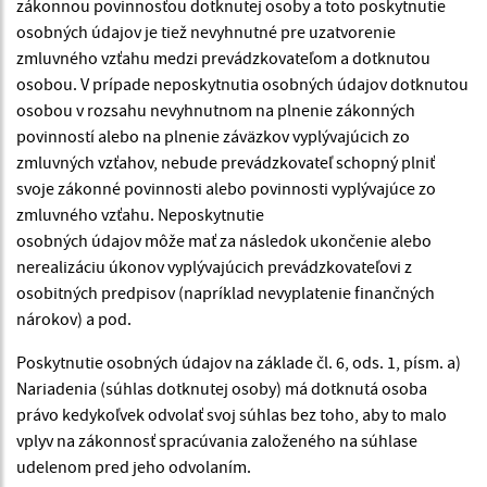
zákonnou povinnosťou dotknutej osoby a toto poskytnutie
osobných údajov je tiež nevyhnutné pre uzatvorenie
zmluvného vzťahu medzi prevádzkovateľom a dotknutou
osobou. V prípade neposkytnutia osobných údajov dotknutou
osobou v rozsahu nevyhnutnom na plnenie zákonných
povinností alebo na plnenie záväzkov vyplývajúcich zo
zmluvných vzťahov, nebude prevádzkovateľ schopný plniť
svoje zákonné povinnosti alebo povinnosti vyplývajúce zo
zmluvného vzťahu. Neposkytnutie
osobných údajov môže mať za následok ukončenie alebo
nerealizáciu úkonov vyplývajúcich prevádzkovateľovi z
osobitných predpisov (napríklad nevyplatenie finančných
nárokov) a pod.
Poskytnutie osobných údajov na základe čl. 6, ods. 1, písm. a)
Nariadenia (súhlas dotknutej osoby) má dotknutá osoba
právo kedykoľvek odvolať svoj súhlas bez toho, aby to malo
vplyv na zákonnosť spracúvania založeného na súhlase
udelenom pred jeho odvolaním.