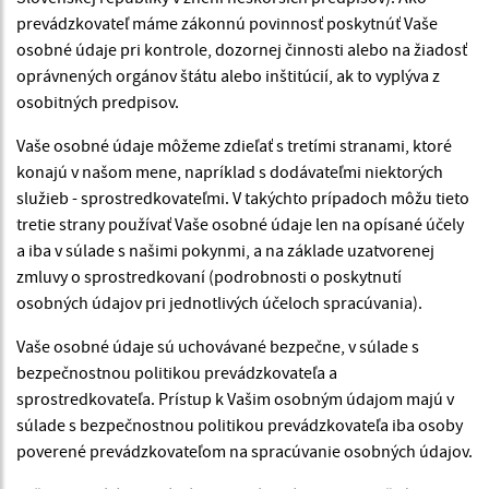
prevádzkovateľ máme zákonnú povinnosť poskytnúť Vaše
osobné údaje pri kontrole, dozornej činnosti alebo na žiadosť
oprávnených orgánov štátu alebo inštitúcií, ak to vyplýva z
osobitných predpisov.
Vaše osobné údaje môžeme zdieľať s tretími stranami, ktoré
konajú v našom mene, napríklad s dodávateľmi niektorých
služieb - sprostredkovateľmi. V takýchto prípadoch môžu tieto
tretie strany používať Vaše osobné údaje len na opísané účely
a iba v súlade s našimi pokynmi, a na základe uzatvorenej
zmluvy o sprostredkovaní (podrobnosti o poskytnutí
osobných údajov pri jednotlivých účeloch spracúvania).
Vaše osobné údaje sú uchovávané bezpečne, v súlade s
bezpečnostnou politikou prevádzkovateľa a
sprostredkovateľa. Prístup k Vašim osobným údajom majú v
súlade s bezpečnostnou politikou prevádzkovateľa iba osoby
poverené prevádzkovateľom na spracúvanie osobných údajov.