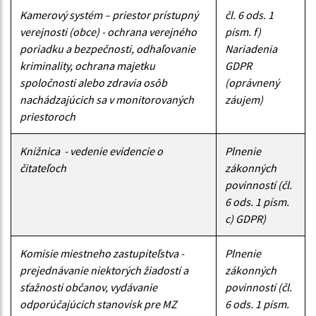
Kamerový systém – priestor prístupný
čl. 6 ods. 1
verejnosti (obce) - ochrana verejného
písm. f)
poriadku a bezpečnosti, odhaľovanie
Nariadenia
kriminality, ochrana majetku
GDPR
spoločnosti alebo zdravia osôb
(oprávnený
nachádzajúcich sa v monitorovaných
záujem)
priestoroch
Knižnica - vedenie evidencie o
Plnenie
čitateľoch
zákonných
povinností (čl.
6 ods. 1 písm.
c) GDPR)
Komisie miestneho zastupiteľstva -
Plnenie
prejednávanie niektorých žiadostí a
zákonných
sťažností občanov, vydávanie
povinností (čl.
odporúčajúcich stanovísk pre MZ
6 ods. 1 písm.