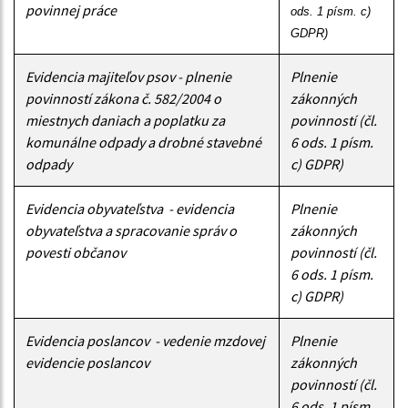
povinnej práce
ods. 1 písm. c) 
GDPR)
Evidencia majiteľov psov - plnenie
Plnenie
povinností zákona č. 582/2004 o
zákonných
miestnych daniach a poplatku za
povinností (čl.
komunálne odpady a drobné stavebné
6 ods. 1 písm.
odpady
c) GDPR)
Evidencia obyvateľstva - evidencia
Plnenie
obyvateľstva a spracovanie správ o
zákonných
povesti občanov
povinností (čl.
6 ods. 1 písm.
c) GDPR)
Evidencia poslancov - vedenie mzdovej
Plnenie
evidencie poslancov
zákonných
povinností (čl.
6 ods. 1 písm.