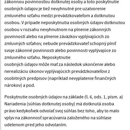
zákonnou povinnosťou dotknutej osoby a toto poskytnutie
osobných údajov je tiež nevyhnutné pre uzatvorenie
zmluvného vzťahu medzi prevádzkovateľom a dotknutou
osobou. V prípade neposkytnutia osobných údajov dotknutou
osobou v rozsahu nevyhnutnom na plnenie zákonných
povinností alebo na plnenie záväzkov vyplývajúcich zo
zmluvných vzťahov, nebude prevádzkovateľ schopný plniť
svoje zákonné povinnosti alebo povinnosti vyplývajúce zo
zmluvného vzťahu. Neposkytnutie
osobných údajov môže mať za následok ukončenie alebo
nerealizáciu úkonov vyplývajúcich prevádzkovateľovi z
osobitných predpisov (napríklad nevyplatenie finančných
nárokov) a pod.
Poskytnutie osobných údajov na základe čl. 6, ods. 1, písm. a)
Nariadenia (súhlas dotknutej osoby) má dotknutá osoba
právo kedykoľvek odvolať svoj súhlas bez toho, aby to malo
vplyv na zákonnosť spracúvania založeného na súhlase
udelenom pred jeho odvolaním.