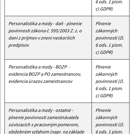
6 ods. 1 písm.
c) GDPR)
Personalistika a mzdy - daň - plnenie
Plnenie
povinnosti zákona č. 595/2003 Z. z. o
zákonných
dani z príjmov v znení neskorších
povinností (čl.
predpisov
6 ods. 1 písm.
c) GDPR)
Personalistika a mzdy - BOZP -
Plnenie
evidencia BOZP a PO zamestnancov,
zákonných
evidencia úrazov zamestnancov
povinností (čl.
6 ods. 1 písm.
c) GDPR)
Personalistika a mzdy - ostatné -
Plnenie
plnenie povinností zamestnávateľa
zákonných
súvisiacich s pracovným pomerom,
povinností (čl.
obdobným vzťahom (napr. na základe
6 ods. 1 písm.