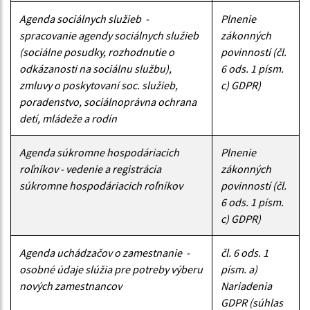
Agenda sociálnych služieb -
Plnenie
spracovanie agendy sociálnych služieb
zákonných
(sociálne posudky, rozhodnutie o
povinností (čl.
odkázanosti na sociálnu službu),
6 ods. 1 písm.
zmluvy o poskytovaní soc. služieb,
c) GDPR)
poradenstvo, sociálnoprávna ochrana
detí, mládeže a rodín
Agenda súkromne hospodáriacich
Plnenie
roľníkov - vedenie a registrácia
zákonných
súkromne hospodáriacich roľníkov
povinností (čl.
6 ods. 1 písm.
c) GDPR)
Agenda uchádzačov o zamestnanie -
čl. 6 ods. 1
osobné údaje slúžia pre potreby výberu
písm. a)
nových zamestnancov
Nariadenia
GDPR (súhlas