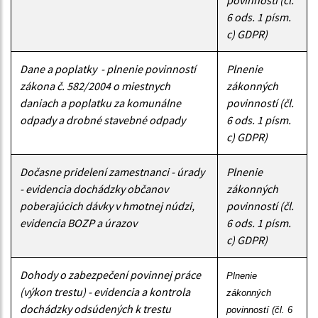
6 ods. 1 písm.
c) GDPR)
Dane a poplatky - plnenie povinností
Plnenie
zákona č. 582/2004 o miestnych
zákonných
daniach a poplatku za komunálne
povinností (čl.
odpady a drobné stavebné odpady
6 ods. 1 písm.
c) GDPR)
Dočasne pridelení zamestnanci - úrady
Plnenie
- evidencia dochádzky občanov
zákonných
poberajúcich dávky v hmotnej núdzi,
povinností (čl.
evidencia BOZP a úrazov
6 ods. 1 písm.
c) GDPR)
Dohody o zabezpečení povinnej práce
Plnenie 
(výkon trestu) - evidencia a kontrola
zákonných 
dochádzky odsúdených k trestu
povinností (čl. 6 