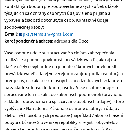
kontaktným bodom pre zodpovedanie akýchkoľvek otázok
týkajúcich sa ochrany osobných údajov alebo prijatia a
vybavenia žiadostí dotknutých osôb. Kontaktné údaje
zodpovednej osoby:
E-mail:
pksystems.zh@gmail.com
korešpondenčná adresa:
adresa sídla Obce
Vaše osobné údaje sú spracúvané s cieľom zabezpečenia
realizácie a plnenia povinností prevádzkovateľa, ako aj na
ďalšie účely nevyhnutné na plnenie zákonných povinností
prevádzkovateľa, ďalej vo verejnom záujme podľa osobitných
predpisov, na základe zmluvných a predzmluvných vzťahov a
na základe súhlasu dotknutej osoby. Vaše osobné údaje sú
spracúvané len na základe zákonných podmienok (právneho
základu - oprávnenia na spracúvanie osobných údajov), ktoré
vyplývajú z Nariadenia, Zákona o ochrane osobných údajov
alebo iných osobitných predpisov (napríklad Zákon o hlásení
pobytu občanov Slovenskej republiky a registri obyvateľov
Slovenskej republiky v znení neskorších predpisov). Ako