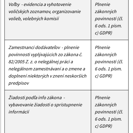
Voľby - evidencia a vyhotovenie
Plnenie
voličských zoznamov, organizovanie
zákonných
volieb, volebných komisií
povinností (čl.
6 ods. 1 písm.
c) GDPR)
Zamestnanci dodávateľov - plnenie
Plnenie
povinnosti vyplývajúcich zo zákona č.
zákonných
82/2005 Z. z. o nelegálnej práci a
povinností (čl.
nelegálnom zamestnávaní a o zmene a
6 ods. 1 písm.
doplnení niektorých v znení neskorších
c) GDPR)
predpisov
Žiadosti podľa info zákona -
Plnenie
vybavovanie žiadostí o sprístupnenie
zákonných
informácií
povinností (čl.
6 ods. 1 písm.
c) GDPR)