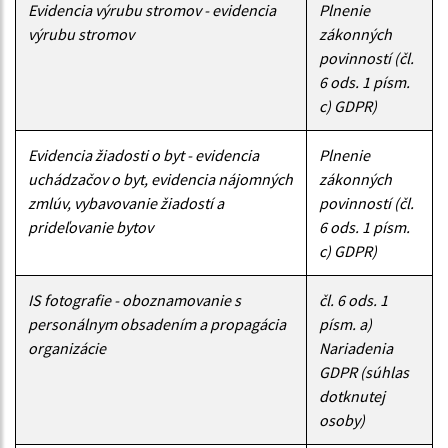
Evidencia výrubu stromov - evidencia
Plnenie
výrubu stromov
zákonných
povinností (čl.
6 ods. 1 písm.
c) GDPR)
Evidencia žiadosti o byt - evidencia
Plnenie
uchádzačov o byt, evidencia nájomných
zákonných
zmlúv, vybavovanie žiadostí a
povinností (čl.
prideľovanie bytov
6 ods. 1 písm.
c) GDPR)
IS fotografie - oboznamovanie s
čl. 6 ods. 1
personálnym obsadením a propagácia
písm. a)
organizácie
Nariadenia
GDPR (súhlas
dotknutej
osoby)