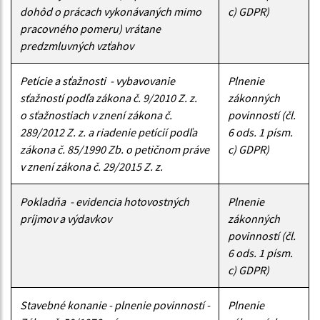
dohôd o prácach vykonávaných mimo
c) GDPR)
pracovného pomeru) vrátane
predzmluvných vzťahov
Petície a sťažnosti - vybavovanie
Plnenie
sťažností podľa zákona č. 9/2010 Z. z.
zákonných
o sťažnostiach v znení zákona č.
povinností (čl.
289/2012 Z. z. a riadenie petícií podľa
6 ods. 1 písm.
zákona č. 85/1990 Zb. o petičnom práve
c) GDPR)
v znení zákona č. 29/2015 Z. z.
Pokladňa - evidencia hotovostných
Plnenie
príjmov a výdavkov
zákonných
povinností (čl.
6 ods. 1 písm.
c) GDPR)
Stavebné konanie - plnenie povinností -
Plnenie