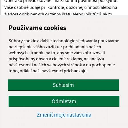
Obec ako prevádzkovateľ má zákonnú povinnosť poskytnúť
Vaše osobné údaje pri kontrole, dozornej činnosti alebo na
žiadosť oprávnených orgánov štátu alebo inštitúcií, ak to
vyplýva z osobitných predpisov. Vaše osobné údaje budú
Používame cookies
uchovávané bezpečne, v súlade s bezpečnostnou politikou
prevádzkovateľa a sprostredkovateľa a len po dobu
Súbory cookie a ďalšie technológie sledovania používame
nevyhnutnú na splnenie účelu spracúvania. Prístup k vašim
na zlepšenie vášho zážitku z prehliadania našich
osobným údajom budú mať výlučne osoby poverené
webových stránok, na to, aby sme vám zobrazovali
prevádzkovateľom na spracúvanie osobných údajov, ktoré ich
prispôsobený obsah a cielené reklamy, na analýzu
spracúvajú na základe pokynov prevádzkovateľa, v súlade s
návštevnosti našich webových stránok a na pochopenie
bezpečnostnou politikou prevádzkovateľa. Vaše osobné údaje
toho, odkiaľ naši návštevníci prichádzajú.
sú zálohované, v súlade s retenčnými pravidlami
prevádzkovateľa. Zo zálohových úložísk budú Vaše osobnú
Súhlasím
údaje úplne vymazané hneď, ako v súlade s pravidlami
zálohovania uvedené bude možné. Osobné údaje uchovávané
Odmietam
na záložných úložiskách slúžia na predchádzanie
bezpečnostným incidentom, najmä narušenia dostupnosti
Zmeniť moje nastavenia
údajov v dôsledku bezpečnostného incidentu. Obec je
povinná zabezpečovať zálohovanie údajov v súlade s