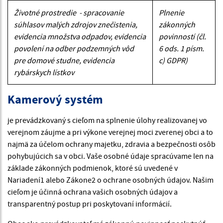
Životné prostredie - spracovanie
Plnenie
súhlasov malých zdrojov znečistenia,
zákonných
evidencia množstva odpadov, evidencia
povinností (čl.
povolení na odber podzemných vôd
6 ods. 1 písm.
pre domové studne, evidencia
c) GDPR)
rybárskych lístkov
Kamerový systém
je prevádzkovaný s cieľom na splnenie úlohy realizovanej vo
verejnom záujme a pri výkone verejnej moci zverenej obci a to
najmä za účelom ochrany majetku, zdravia a bezpečnosti osôb
pohybujúcich sa v obci. Vaše osobné údaje spracúvame len na
základe zákonných podmienok, ktoré sú uvedené v
Nariadení1 alebo Zákone2 o ochrane osobných údajov. Našim
cieľom je účinná ochrana vašich osobných údajov a
transparentný postup pri poskytovaní informácií.