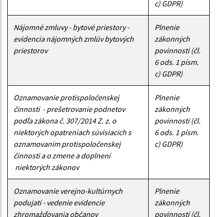
c) GDPR)
Nájomné zmluvy - bytové priestory -
Plnenie
evidencia nájomných zmlúv bytových
zákonných
priestorov
povinností (čl.
6 ods. 1 písm.
c) GDPR)
Oznamovanie protispoločenskej
Plnenie
činnosti - prešetrovanie podnetov
zákonných
podľa zákona č. 307/2014 Z. z. o
povinností (čl.
niektorých opatreniach súvisiacich s
6 ods. 1 písm.
oznamovaním protispoločenskej
c) GDPR)
činnosti a o zmene a doplnení
niektorých zákonov
Oznamovanie verejno-kultúrnych
Plnenie
podujatí - vedenie evidencie
zákonných
zhromažďovania občanov
povinností (čl.