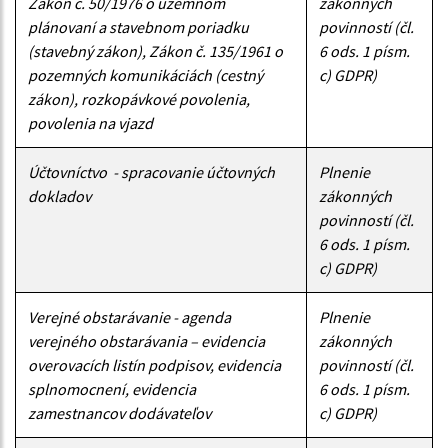
Zákon č. 50/1976 o územnom
zákonných
plánovaní a stavebnom poriadku
povinností (čl.
(stavebný zákon), Zákon č. 135/1961 o
6 ods. 1 písm.
pozemných komunikáciách (cestný
c) GDPR)
zákon), rozkopávkové povolenia,
povolenia na vjazd
Účtovníctvo - spracovanie účtovných
Plnenie
dokladov
zákonných
povinností (čl.
6 ods. 1 písm.
c) GDPR)
Verejné obstarávanie - agenda
Plnenie
verejného obstarávania – evidencia
zákonných
overovacích listín podpisov, evidencia
povinností (čl.
splnomocnení, evidencia
6 ods. 1 písm.
zamestnancov dodávateľov
c) GDPR)