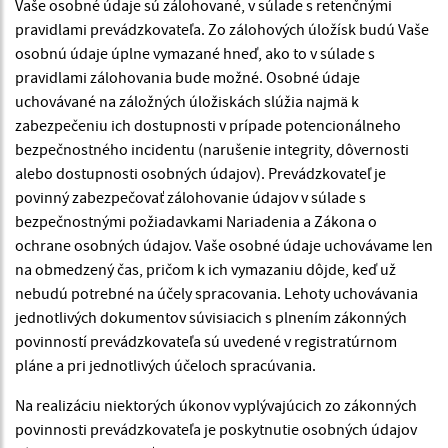
Vaše osobné údaje sú zálohované, v súlade s retenčnými
pravidlami prevádzkovateľa. Zo zálohových úložísk budú Vaše
osobnú údaje úplne vymazané hneď, ako to v súlade s
pravidlami zálohovania bude možné. Osobné údaje
uchovávané na záložných úložiskách slúžia najmä k
zabezpečeniu ich dostupnosti v prípade potencionálneho
bezpečnostného incidentu (narušenie integrity, dôvernosti
alebo dostupnosti osobných údajov). Prevádzkovateľ je
povinný zabezpečovať zálohovanie údajov v súlade s
bezpečnostnými požiadavkami Nariadenia a Zákona o
ochrane osobných údajov. Vaše osobné údaje uchovávame len
na obmedzený čas, pričom k ich vymazaniu dôjde, keď už
nebudú potrebné na účely spracovania. Lehoty uchovávania
jednotlivých dokumentov súvisiacich s plnením zákonných
povinností prevádzkovateľa sú uvedené v registratúrnom
pláne a pri jednotlivých účeloch spracúvania.
Na realizáciu niektorých úkonov vyplývajúcich zo zákonných
povinnosti prevádzkovateľa je poskytnutie osobných údajov