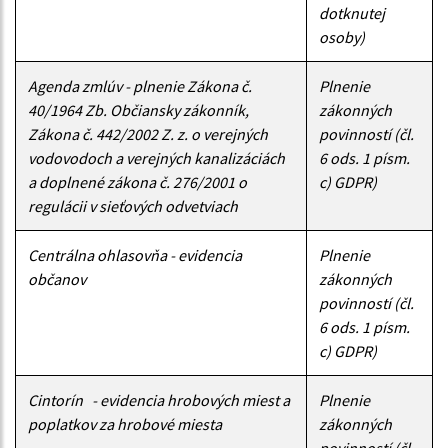
dotknutej
osoby)
Agenda zmlúv - plnenie Zákona č.
Plnenie
40/1964 Zb. Občiansky zákonník,
zákonných
Zákona č. 442/2002 Z. z. o verejných
povinností (čl.
vodovodoch a verejných kanalizáciách
6 ods. 1 písm.
a doplnené zákona č. 276/2001 o
c) GDPR)
regulácii v sieťových odvetviach
Centrálna ohlasovňa - evidencia
Plnenie
občanov
zákonných
povinností (čl.
6 ods. 1 písm.
c) GDPR)
Cintorín - evidencia hrobových miest a
Plnenie
poplatkov za hrobové miesta
zákonných
povinností (čl.