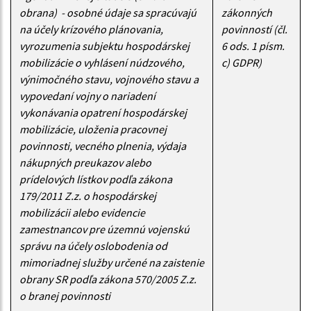
obrana) - osobné údaje sa spracúvajú
zákonných
na účely krízového plánovania,
povinností (čl.
vyrozumenia subjektu hospodárskej
6 ods. 1 písm.
mobilizácie o vyhlásení núdzového,
c) GDPR)
výnimočného stavu, vojnového stavu a
vypovedaní vojny o nariadení
vykonávania opatrení hospodárskej
mobilizácie, uloženia pracovnej
povinnosti, vecného plnenia, výdaja
nákupných preukazov alebo
prídelových lístkov podľa zákona
179/2011 Z.z. o hospodárskej
mobilizácii alebo evidencie
zamestnancov pre územnú vojenskú
správu na účely oslobodenia od
mimoriadnej služby určené na zaistenie
obrany SR podľa zákona 570/2005 Z.z.
o branej povinnosti