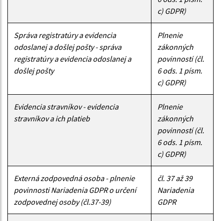
c) GDPR)
Správa registratúry a evidencia
Plnenie
odoslanej a došlej pošty - správa
zákonných
registratúry a evidencia odoslanej a
povinností (čl.
došlej pošty
6 ods. 1 písm.
c) GDPR)
Evidencia stravníkov - evidencia
Plnenie
stravníkov a ich platieb
zákonných
povinností (čl.
6 ods. 1 písm.
c) GDPR)
Externá zodpovedná osoba - plnenie
čl. 37 až 39
povinnosti Nariadenia GDPR o určení
Nariadenia
zodpovednej osoby (čl.37-39)
GDPR