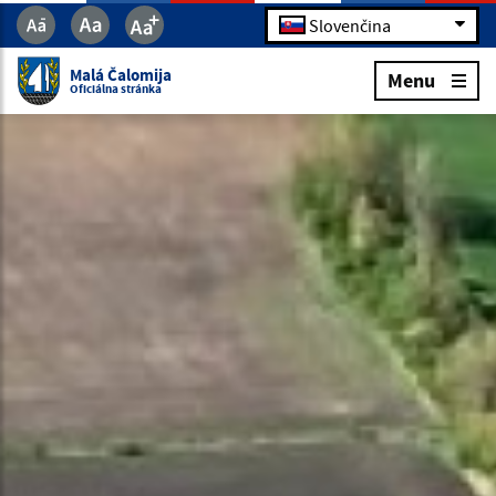
Slovenčina
Malá Čalomija
Menu
Oficiálna stránka