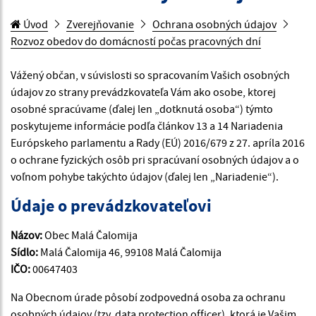
Úvod
Zverejňovanie
Ochrana osobných údajov
Rozvoz obedov do domácností počas pracovných dní
Vážený občan, v súvislosti so spracovaním Vašich osobných
údajov zo strany prevádzkovateľa Vám ako osobe, ktorej
osobné spracúvame (ďalej len „dotknutá osoba“) týmto
poskytujeme informácie podľa článkov 13 a 14 Nariadenia
Európskeho parlamentu a Rady (EÚ) 2016/679 z 27. apríla 2016
o ochrane fyzických osôb pri spracúvaní osobných údajov a o
voľnom pohybe takýchto údajov (ďalej len „Nariadenie“).
Údaje o prevádzkovateľovi
Názov:
Obec Malá Čalomija
Sídlo:
Malá Čalomija 46, 99108 Malá Čalomija
IČO:
00647403
Na Obecnom úrade pôsobí zodpovedná osoba za ochranu
osobných údajov (tzv. data protection officer), ktorá je Vašim