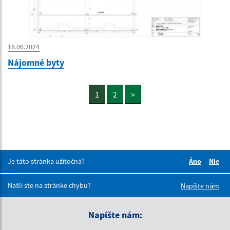
18.06.2024
Nájomné byty
1
2
>
Je táto stránka užitočná?
Áno
Nie
Boli tieto 
Boli 
Našli ste na stránke chybu?
Napíšte nám
Napíšte nám: