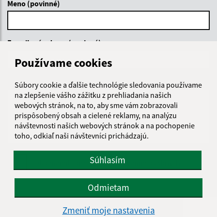
Meno (povinné)
E-mailová adresa (povinné)
Používame cookies
Text vašej správy (povinné)
Súbory cookie a ďalšie technológie sledovania používame
na zlepšenie vášho zážitku z prehliadania našich
webových stránok, na to, aby sme vám zobrazovali
prispôsobený obsah a cielené reklamy, na analýzu
návštevnosti našich webových stránok a na pochopenie
toho, odkiaľ naši návštevníci prichádzajú.
Súhlasím
Oboznámil som sa so
spracúvaním osobných
údajov
Odmietam
Google reCaptcha Response
Odoslať správu
Zmeniť moje nastavenia