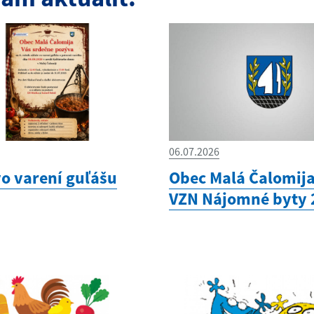
06.07.2026
vo varení guľášu
Obec Malá Čalomij
VZN Nájomné byty 