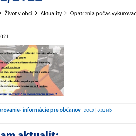
Život v obci
Aktuality
Opatrenia počas vykurova
2021
urovanie- informácie pre občanov
| DOCX | 0.01 Mb
am aktualít: