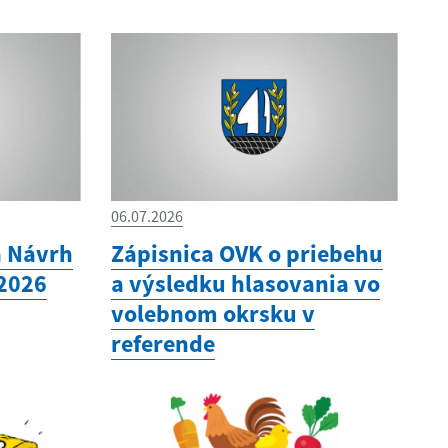
06.07.2026
a Návrh
Zápisnica OVK o priebehu
2026
a výsledku hlasovania vo
volebnom okrsku v
referende