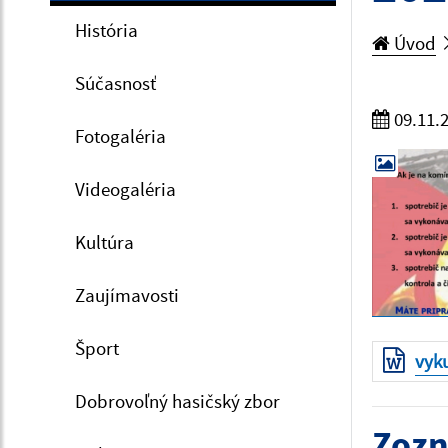
História
Úvod
Súčasnosť
09.11.
Fotogaléria
Videogaléria
Kultúra
Zaujímavosti
Šport
vyk
Dobrovoľný hasičský zbor
Zozn