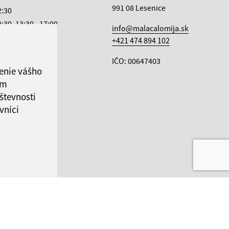
991 08 Lesenice
2:30
2:30
13:30 - 17:00
info@malacalomija.sk
ový deň
+421 474 894 102
2:30
IČO: 00647403
ka:
12:30 - 13:30
enie vášho
ám
števnosti
vníci