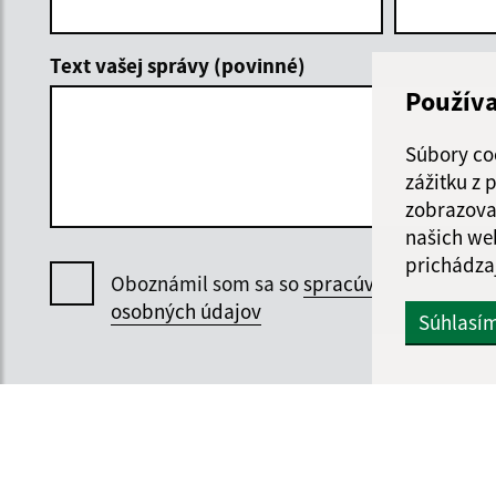
Text vašej správy (povinné)
Použív
Súbory co
zážitku z
zobrazova
našich we
prichádza
Oboznámil som sa so
spracúvaním
osobných údajov
Súhlasí