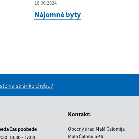
18.06.2024
Nájomné byty
 ste na stránke chybu?
vás užitočné?
e pre vás užitočné?
Kontakt:
Obecný úrad Malá Čalomija
beda
Čas poobede
Malá Čalomija 46
2:30
13:30 - 17:00