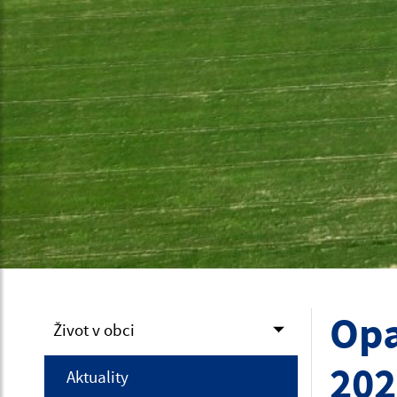
Opa
Život v obci
202
Aktuality