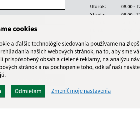
Utorok:
08.00 - 1
Streda:
08.00 - 1
Štvrtok:
nestránk
ame cookies
Piatok:
08.00 - 1
Obedňajšia prestáv
okie a ďalšie technológie sledovania používame na zlepš
 prehliadania našich webových stránok, na to, aby sme v
li prispôsobený obsah a cielené reklamy, na analýzu náv
bových stránok a na pochopenie toho, odkiaľ naši návšte
jú.
Google reCaptcha Response
Odoslať správu
Zmeniť moje nastavenia
m
Odmietam