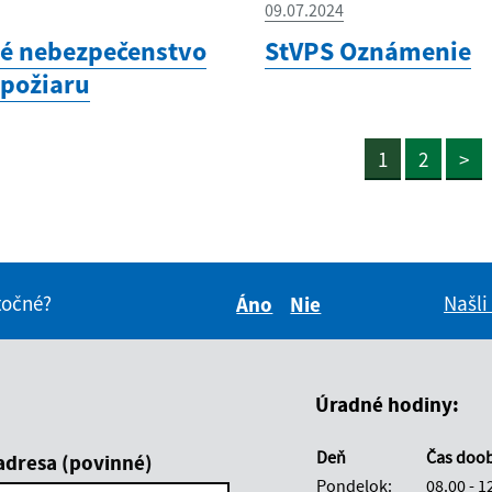
09.07.2024
é nebezpečenstvo
StVPS Oznámenie
 požiaru
1
2
>
itočné?
Našli
Áno
Nie
Boli tieto informácie pre 
Boli tieto informáci
Úradné hodiny:
Deň
Čas doo
adresa (povinné)
Pondelok:
08.00 - 1