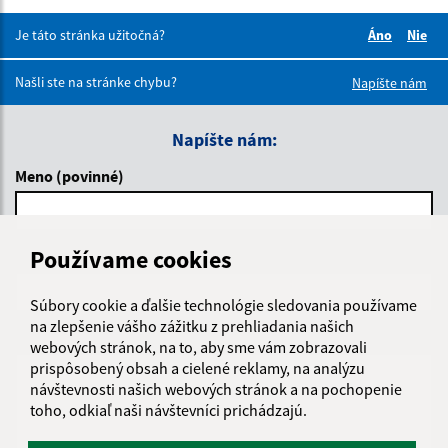
Je táto stránka užitočná?
Áno
Nie
Boli tieto 
Boli 
Našli ste na stránke chybu?
Napíšte nám
Napíšte nám:
Meno (povinné)
Používame cookies
E-mailová adresa (povinné)
Súbory cookie a ďalšie technológie sledovania používame
na zlepšenie vášho zážitku z prehliadania našich
Text vašej správy (povinné)
webových stránok, na to, aby sme vám zobrazovali
prispôsobený obsah a cielené reklamy, na analýzu
návštevnosti našich webových stránok a na pochopenie
toho, odkiaľ naši návštevníci prichádzajú.