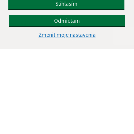
Súhlasím
Oboznámil som sa so
spracúvaním osobných
Odmietam
údajov
Zmeniť moje nastavenia
Google reCaptcha Response
Odoslať správu
Úradné hodiny:
Deň
Čas doobeda
Čas poobede
Pondelok:
08.00 - 12:30
13:30 - 17:00
Utorok:
08.00 - 12:30
Streda:
08.00 - 12:30
13:30 - 17:00
Štvrtok:
nestránkový deň
Piatok:
08.00 - 12:30
Obedňajšia prestávka:
12:30 - 13:30