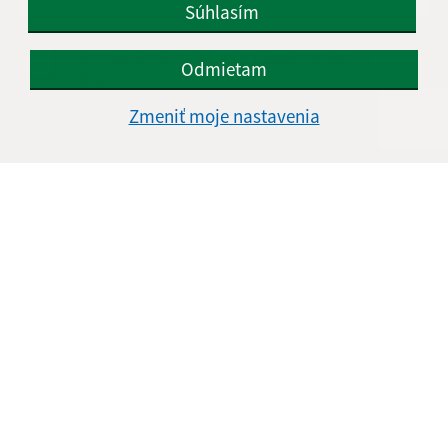
Súhlasím
Oboznámil som sa so
spracúvaním osobných
Odmietam
údajov
Zmeniť moje nastavenia
Google reCaptcha Response
Odoslať správu
Úradné hodiny:
Deň
Čas doobeda
Čas poobede
Pondelok:
08.00 - 12:30
13:30 - 17:00
Utorok:
08.00 - 12:30
Streda:
08.00 - 12:30
13:30 - 17:00
Štvrtok:
nestránkový deň
Piatok:
08.00 - 12:30
Obedňajšia prestávka:
12:30 - 13:30