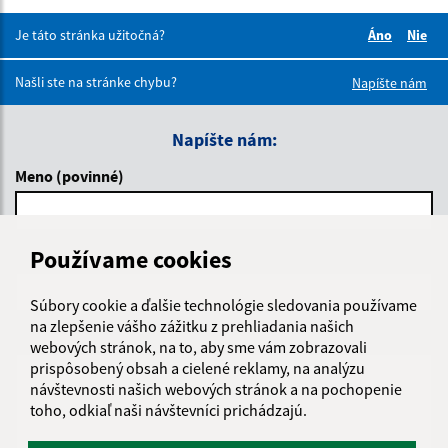
Je táto stránka užitočná?
Áno
Nie
Boli tieto 
Boli 
Našli ste na stránke chybu?
Napíšte nám
Napíšte nám:
Meno (povinné)
Používame cookies
E-mailová adresa (povinné)
Súbory cookie a ďalšie technológie sledovania používame
na zlepšenie vášho zážitku z prehliadania našich
Text vašej správy (povinné)
webových stránok, na to, aby sme vám zobrazovali
prispôsobený obsah a cielené reklamy, na analýzu
návštevnosti našich webových stránok a na pochopenie
toho, odkiaľ naši návštevníci prichádzajú.