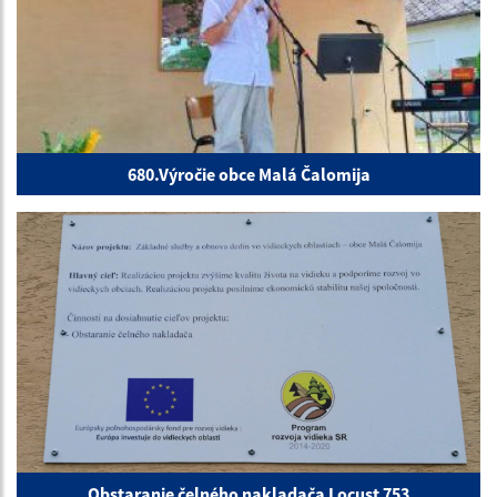
680.Výročie obce Malá Čalomija
Obstaranie čelného nakladača Locust 753