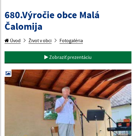
680.Výročie obce Malá
Čalomija
Úvod
Život v obci
Fotogaléria
Zobraziť prezentáciu