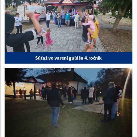
Súťaž vo varení guľáša 4.ročník