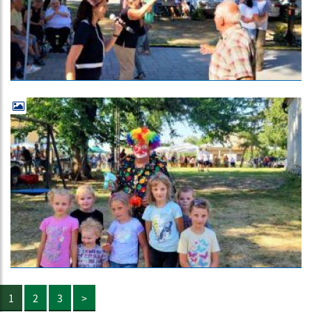
1
2
3
>