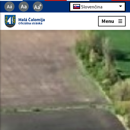
Slovenčina
Malá Čalomija
Menu
Oficiálna stránka