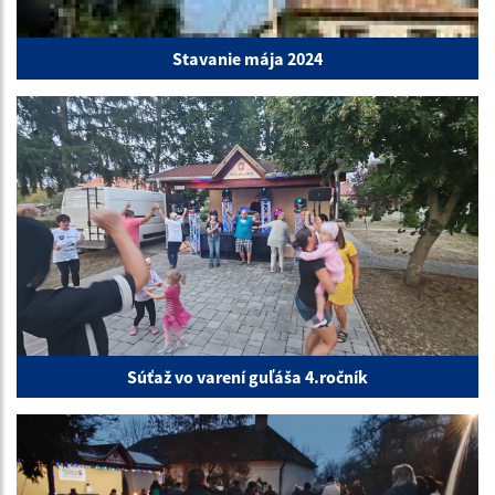
Stavanie mája 2024
Súťaž vo varení guľáša 4.ročník