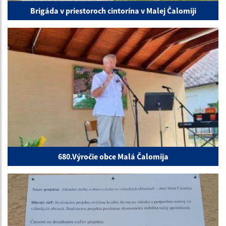
Brigáda v priestoroch cintorína v Malej Čalomiji
680.Výročie obce Malá Čalomija