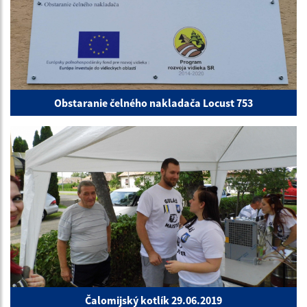
Obstaranie čelného nakladača Locust 753
Čalomijský kotlík 29.06.2019