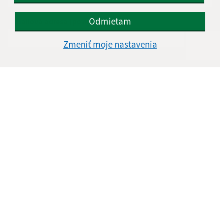
Odmietam
E-mailová adresa (povinné)
Zmeniť moje nastavenia
Text vašej správy (povinné)
Oboznámil som sa so
spracúvaním osobných
údajov
Google reCaptcha Response
Odoslať správu