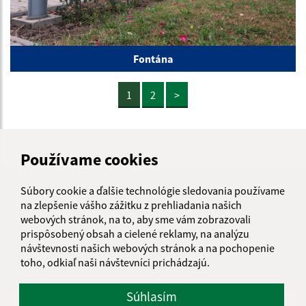
Fontána
1
2
>
Používame cookies
Je táto stránka užitočná?
Áno
Nie
Súbory cookie a ďalšie technológie sledovania používame
Boli tieto 
Boli 
na zlepšenie vášho zážitku z prehliadania našich
Našli ste na stránke chybu?
Napíšte nám
webových stránok, na to, aby sme vám zobrazovali
prispôsobený obsah a cielené reklamy, na analýzu
návštevnosti našich webových stránok a na pochopenie
Napíšte nám:
toho, odkiaľ naši návštevníci prichádzajú.
Meno (povinné)
Súhlasím