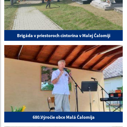
Brigáda v priestoroch cintorína v Malej Čalomiji
680.Výročie obce Malá Čalomija