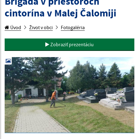
Brigáda v priestoroch
cintorína v Malej Čalomiji
Úvod
Život v obci
Fotogaléria
Zobraziť prezentáciu