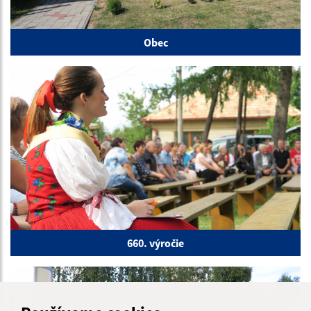
Obec
660. výročie