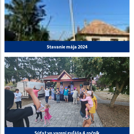
Stavanie mája 2024
Súťaž vo varení guľáša 4.ročník