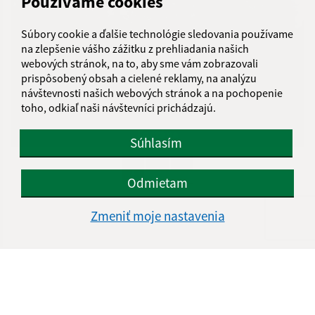
Používame cookies
Súbory cookie a ďalšie technológie sledovania používame
na zlepšenie vášho zážitku z prehliadania našich
webových stránok, na to, aby sme vám zobrazovali
prispôsobený obsah a cielené reklamy, na analýzu
návštevnosti našich webových stránok a na pochopenie
toho, odkiaľ naši návštevníci prichádzajú.
Fontána
Súhlasím
1
2
>
Odmietam
Zmeniť moje nastavenia
Je táto stránka užitočná?
Áno
Nie
Boli tieto 
Boli 
Našli ste na stránke chybu?
Napíšte nám