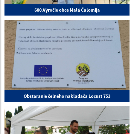
680.Výročie obce Malá Čalomija
Obstaranie čelného nakladača Locust 753