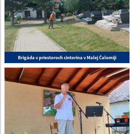
Brigáda v priestoroch cintorína v Malej Čalomiji