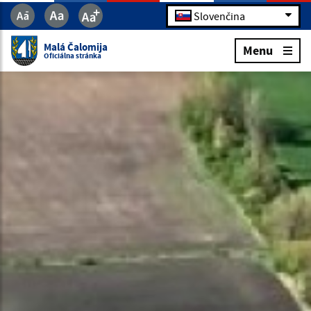
Slovenčina
Malá Čalomija
Menu
Oficiálna stránka