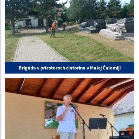
Brigáda v priestoroch cintorína v Malej Čalomiji