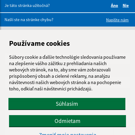
Je táto stránka užitočná?
Áno
Nie
Boli tieto 
Boli 
Našli ste na stránke chybu?
Napíšte nám
Napíšte nám:
Používame cookies
Meno (povinné)
Súbory cookie a ďalšie technológie sledovania používame
na zlepšenie vášho zážitku z prehliadania našich
webových stránok, na to, aby sme vám zobrazovali
E-mailová adresa (povinné)
prispôsobený obsah a cielené reklamy, na analýzu
návštevnosti našich webových stránok a na pochopenie
toho, odkiaľ naši návštevníci prichádzajú.
Text vašej správy (povinné)
Súhlasím
Odmietam
Zmeniť moje nastavenia