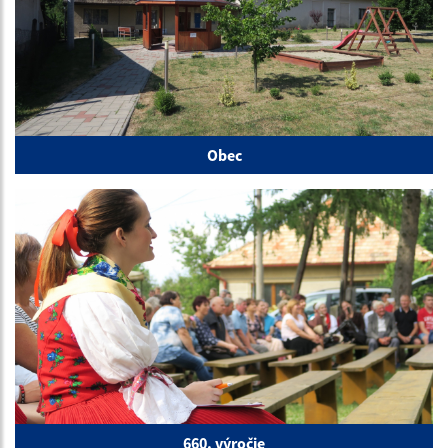
Obec
660. výročie