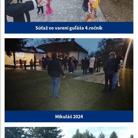
Súťaž vo varení guľáša 4.ročník
Mikuláš 2024