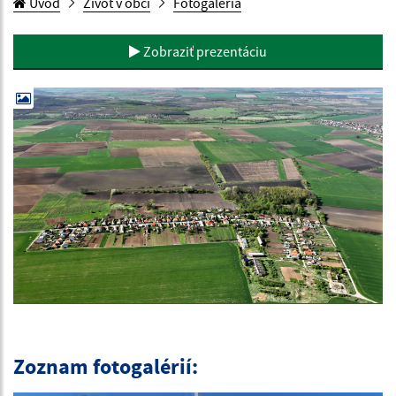
Úvod
Život v obci
Fotogaléria
Zobraziť prezentáciu
Zoznam fotogalérií: