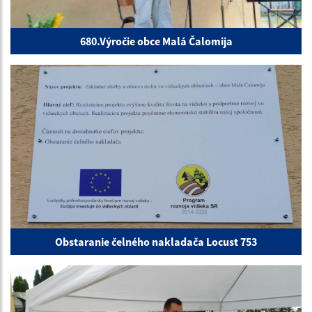
680.Výročie obce Malá Čalomija
Obstaranie čelného nakladača Locust 753