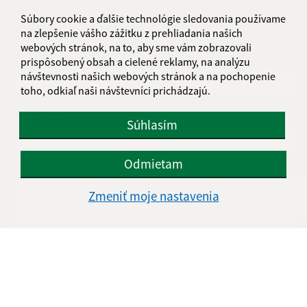
Súbory cookie a ďalšie technológie sledovania používame
Napíšte nám:
na zlepšenie vášho zážitku z prehliadania našich
webových stránok, na to, aby sme vám zobrazovali
Meno (povinné)
prispôsobený obsah a cielené reklamy, na analýzu
návštevnosti našich webových stránok a na pochopenie
toho, odkiaľ naši návštevníci prichádzajú.
E-mailová adresa (povinné)
Súhlasím
Odmietam
Text vašej správy (povinné)
Zmeniť moje nastavenia
Oboznámil som sa so
spracúvaním osobných
údajov